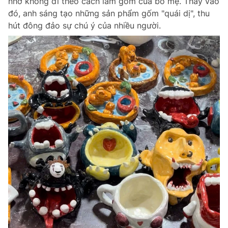
nhờ không đi theo cách làm gốm của bố mẹ. Thay vào
đó, anh sáng tạo những sản phẩm gốm "quái dị", thu
hút đông đảo sự chú ý của nhiều người.