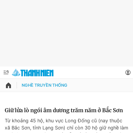
NGHỀ TRUYỀN THỐNG
QUẢNG CÁO
ĐẶT BÁO
Thông tin tài khoản
Giữ lửa lò ngói âm dương trăm năm ở Bắc Sơn
Đổi mật khẩu
Từ khoảng 45 hộ, khu vực Long Đống cũ (nay thuộc
Chuyên mục
xã Bắc Sơn, tỉnh Lạng Sơn) chỉ còn 30 hộ giữ nghề làm
Tin đã lưu