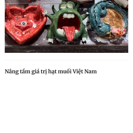
Nâng tầm giá trị hạt muối Việt Nam
Sản xuất muối là một trong những nghề truyền thống
ở Bạc Liêu với bề dày hơn 100 năm. Muối Bạc Liêu nổi
tiếng Nam kỳ lục tỉnh và được xem là 'thủ phủ' muối
Việt Nam.