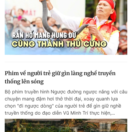
Giấy phép xuất bản số 110/GP - BTTTT cấp ngày 24.3.2020
© 2003-2026 Bản quyền thuộc về Báo Thanh Niên. Cấm sao chép
dưới mọi hình thức nếu không có sự chấp thuận bằng văn bản.
Phát triển bởi ePi Technologies, JSC.
Phim về người trẻ giữ gìn làng nghề truyền
thống lên sóng
Bộ phim truyền hình Ngược đường ngược nắng với câu
chuyện mang đậm hơi thở thời đại, xoay quanh lựa
chọn "đi ngược dòng" của người trẻ để gìn giữ nghề
truyền thống do đạo diễn Vũ Minh Trí thực hiện,...