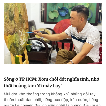
Sống ở TP.HCM: Xóm chổi đót nghĩa tình, nhớ
thời hoàng kim 'đi máy bay'
Mùi đót khô thoảng trong không khí, những đôi tay
thoăn thoắt đan chổi, tiếng búa đập, kéo cước, tiếng
người kể chuyện đời, chuyện nghề là những điều quen