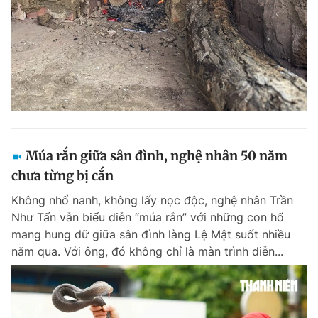
Đọc Thanh Niên trên điện thoại
Theo dõi báo trên
Múa rắn giữa sân đình, nghệ nhân 50 năm
chưa từng bị cắn
Hotline
Liên hệ quảng cáo
0906 645 777
0908 780 404
Không nhổ nanh, không lấy nọc độc, nghệ nhân Trần
Như Tấn vẫn biểu diễn “múa rắn” với những con hổ
Đặt báo
Quảng cáo
RSS
Tòa soạn
Chính sách bảo m
mang hung dữ giữa sân đình làng Lệ Mật suốt nhiều
năm qua. Với ông, đó không chỉ là màn trình diễn...
Tổng biên tập: Nguyễn Ngọc Toàn
Phó tổng biên tập thường trực: Hải Thành
Phó tổng biên tập: Lâm Hiếu Dũng
Phó tổng biên tập: Trần Việt Hưng
Tổng thư ký tòa soạn: Đức Trung