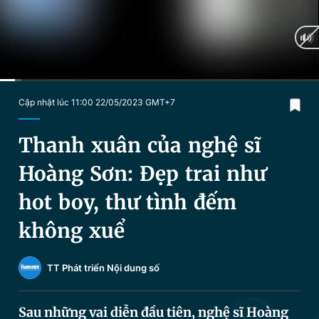
Chuyên mục khác
Tin đã xem
Chào ngày mới
Tin 24h
Đăng xuất
Tin thị trường
Tin 360
Current
0:30
/
Duration
10:44
Cập nhật lúc 11:00 22/05/2023 GMT+7
Time
Video
Magazine
Thanh xuân của nghệ sĩ
Hoàng Sơn: Đẹp trai như
Sản phẩm khác
hot boy, thư tình đếm
Tiện ích
Bạn cần biết
không xuể
Thông tin tòa soạn
Liên hệ quảng cáo
TT Phát triển Nội dung số
Sau những vai diễn đầu tiên, nghệ sĩ Hoàng