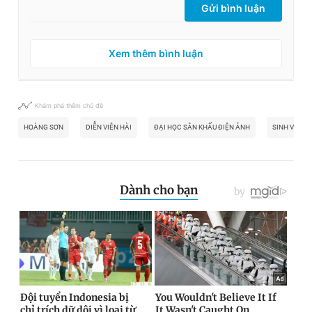
Gửi bình luận
Xem thêm bình luận
Khám phá thêm chủ đề
HOÀNG SƠN
DIỄN VIÊN HÀI
ĐẠI HỌC SÂN KHẤU ĐIỆN ẢNH
SINH VIÊN