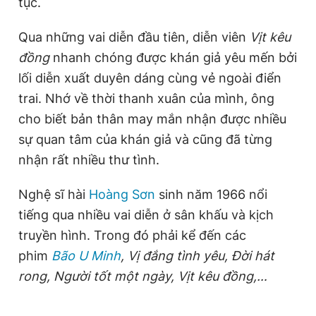
tục.
Giấy phép xuất bản số 110/GP - BTTTT cấp ngày 24.3.2020
© 2003-2026 Bản quyền thuộc về Báo Thanh Niên. Cấm sao
Qua những vai diễn đầu tiên, diễn viên
Vịt kêu
chép dưới mọi hình thức nếu không có sự chấp thuận bằng văn
bản. Phát triển bởi ePi Technologies, JSC.
đồng
nhanh chóng được khán giả yêu mến bởi
lối diễn xuất duyên dáng cùng vẻ ngoài điển
trai. Nhớ về thời thanh xuân của mình, ông
cho biết bản thân may mắn nhận được nhiều
sự quan tâm của khán giả và cũng đã từng
nhận rất nhiều thư tình.
Nghệ sĩ hài
Hoàng Sơn
sinh năm 1966 nổi
tiếng qua nhiều vai diễn ở sân khấu và kịch
truyền hình. Trong đó phải kể đến các
phim
Bão U Minh
, Vị đắng tình yêu, Đời hát
rong, Người tốt một ngày, Vịt kêu đồng,…