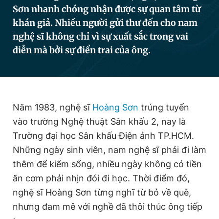
Sơn nhanh chóng nhận được sự quan tâm từ
khán giả. Nhiều người gửi thư đến cho nam
Đọc Thanh Niên trên điện thoại
nghệ sĩ không chỉ vì sự xuất sắc trong vai
diễn mà bởi sự điển trai của ông.
Theo dõi báo trên
Năm 1983, nghệ sĩ
Hoàng Sơn
trúng tuyển
vào trường Nghệ thuật Sân khấu 2, nay là
Hotline
Liên hệ quảng cáo
0906 645 777
0908 780 404
Trường đại học Sân khấu Điện ảnh TP.HCM.
Những ngày sinh viên, nam nghệ sĩ phải đi làm
Đặt báo
Quảng cáo
RSS
Tòa soạn
Chính sách bảo
thêm để kiếm sống, nhiều ngày không có tiền
Tổng biên tập: Nguyễn Ngọc Toàn
ăn cơm phải nhịn đói đi học. Thời điểm đó,
Phó tổng biên tập thường trực: Hải Thành
nghệ sĩ Hoàng Sơn từng nghĩ từ bỏ về quê,
Phó tổng biên tập: Lâm Hiếu Dũng
Phó tổng biên tập: Trần Việt Hưng
nhưng đam mê với nghề đã thôi thúc ông tiếp
Tổng thư ký tòa soạn: Đức Trung