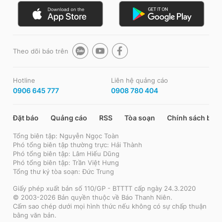
Theo dõi báo trên
Hotline
Liên hệ quảng cáo
0906 645 777
0908 780 404
Đặt báo
Quảng cáo
RSS
Tòa soạn
Chính sách bảo
Tổng biên tập: Nguyễn Ngọc Toàn
Phó tổng biên tập thường trực: Hải Thành
Phó tổng biên tập: Lâm Hiếu Dũng
Phó tổng biên tập: Trần Việt Hưng
Tổng thư ký tòa soạn: Đức Trung
Giấy phép xuất bản số 110/GP - BTTTT cấp ngày 24.3.2020
© 2003-2026 Bản quyền thuộc về Báo Thanh Niên.
Cấm sao chép dưới mọi hình thức nếu không có sự chấp thuận
bằng văn bản.