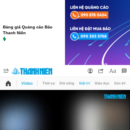
Bảng giá Quảng cáo Báo
Thanh Niên
Video
Thời sự
Đời sống
Giải trí
Giáo dục
Sức khỏe
QUẢNG CÁO
ĐẶT BÁO
Thông tin tài khoản
Đổi mật khẩu
Chuyên mục
Tin đã lưu