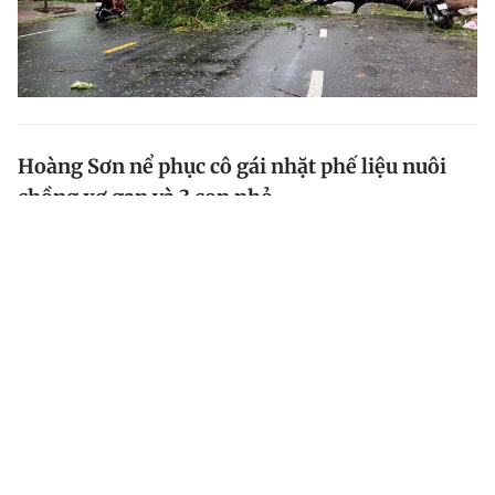
Hoàng Sơn nể phục cô gái nhặt phế liệu nuôi
chồng xơ gan và 3 con nhỏ
Xuất hiện trong Thuận vợ thuận chồng , chị Minh Tâm
có dịp chia sẻ về hành trình chăm chồng bị bệnh xơ
gan khiến nghệ sĩ Hoàng Sơn xúc động.