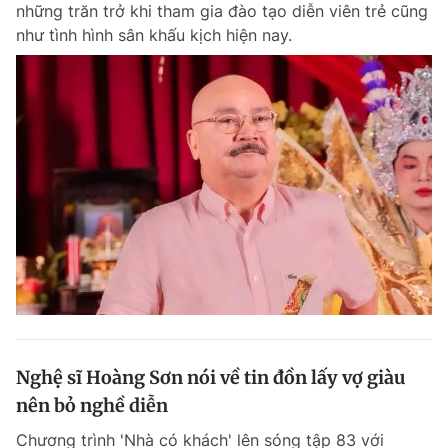
những trăn trở khi tham gia đào tạo diễn viên trẻ cũng
như tình hình sân khấu kịch hiện nay.
Đọc Thanh Niên trên điện thoại
Theo dõi báo trên
Hotline
Liên hệ quảng cáo
0906 645 777
0908 780 404
Đặt báo
Quảng cáo
RSS
Tòa soạn
Chính sách bảo m
Tổng biên tập: Nguyễn Ngọc Toàn
Nghệ sĩ Hoàng Sơn nói về tin đồn lấy vợ giàu
Phó tổng biên tập thường trực: Hải Thành
Phó tổng biên tập: Lâm Hiếu Dũng
nên bỏ nghề diễn
Phó tổng biên tập: Trần Việt Hưng
Tổng thư ký tòa soạn: Đức Trung
Chương trình 'Nhà có khách' lên sóng tập 83 với