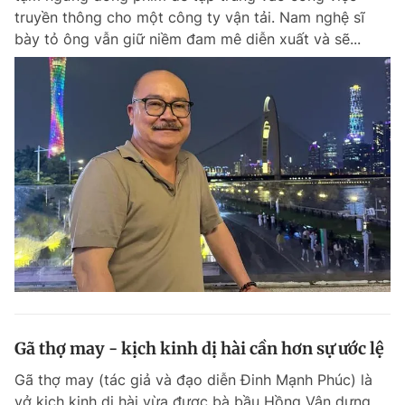
truyền thông cho một công ty vận tải. Nam nghệ sĩ
bày tỏ ông vẫn giữ niềm đam mê diễn xuất và sẽ...
Gã thợ may - kịch kinh dị hài cần hơn sự ước lệ
Gã thợ may (tác giả và đạo diễn Đinh Mạnh Phúc) là
vở kịch kinh dị hài vừa được bà bầu Hồng Vân dựng