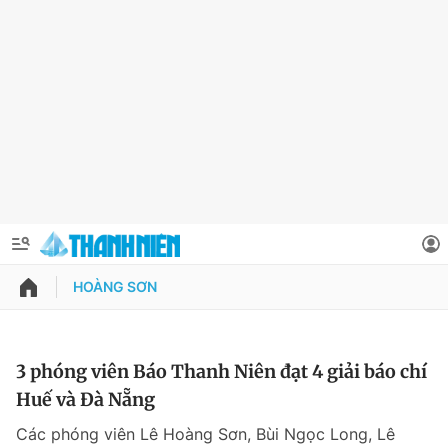
HOÀNG SƠN
QUẢNG CÁO
ĐẶT BÁO
Thông tin tài khoản
3 phóng viên Báo Thanh Niên đạt 4 giải báo chí
Huế và Đà Nẵng
Đổi mật khẩu
Chuyên mục
Các phóng viên Lê Hoàng Sơn, Bùi Ngọc Long, Lê
Tin đã lưu