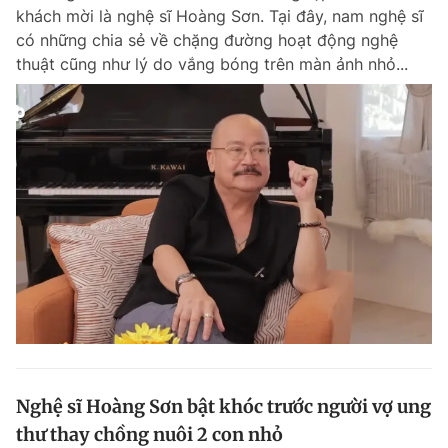
khách mời là nghệ sĩ Hoàng Sơn. Tại đây, nam nghệ sĩ
Giấy phép xuất bản số 110/GP - BTTTT cấp ngày 24.3.2020
© 2003-2026 Bản quyền thuộc về Báo Thanh Niên. Cấm sao chép
có những chia sẻ về chặng đường hoạt động nghệ
dưới mọi hình thức nếu không có sự chấp thuận bằng văn bản.
thuật cũng như lý do vắng bóng trên màn ảnh nhỏ...
Phát triển bởi ePi Technologies, JSC.
Nghệ sĩ Hoàng Sơn bật khóc trước người vợ ung
thư thay chồng nuôi 2 con nhỏ