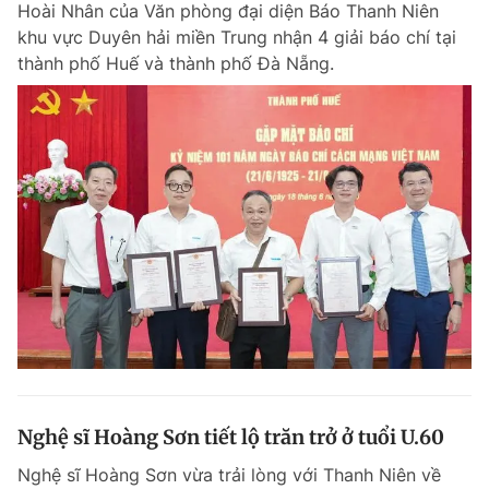
Hoài Nhân của Văn phòng đại diện Báo Thanh Niên
Chuyên mục khác
khu vực Duyên hải miền Trung nhận 4 giải báo chí tại
Tin đã xem
thành phố Huế và thành phố Đà Nẵng.
Chào ngày mới
Tin 24h
Đăng xuất
Tin thị trường
Tin 360
Video
Magazine
Sản phẩm khác
Tiện ích
Bạn cần biết
Thông tin tòa soạn
Liên hệ quảng cáo
Nghệ sĩ Hoàng Sơn tiết lộ trăn trở ở tuổi U.60
Nghệ sĩ Hoàng Sơn vừa trải lòng với Thanh Niên về