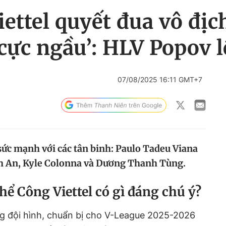
ettel quyết đua vô đị
‘cực ngầu’: HLV Popov l
07/08/2025 16:11 GMT+7
sức mạnh với các tân binh: Paulo Tadeu Viana
h An, Kyle Colonna và Dương Thanh Tùng.
ể Công Viettel có gì đáng chú ý?
g đội hình, chuẩn bị cho V-League 2025-2026