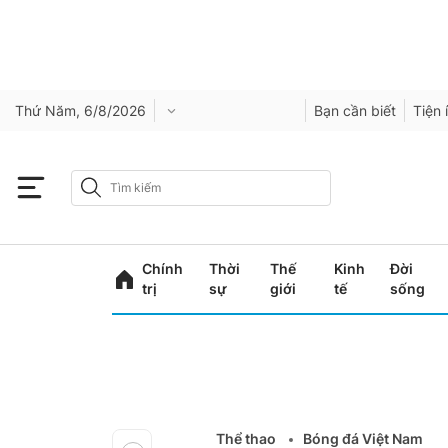
Thứ Năm, 6/8/2026
Bạn cần biết
Tiện 
Chính
Thời
Thế
Kinh
Đời
trị
sự
giới
tế
sống
Thể thao
Bóng đá Việt Nam