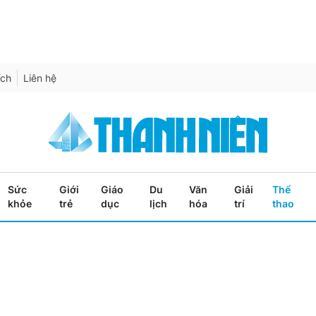
ích
Liên hệ
Sức
Giới
Giáo
Du
Văn
Giải
Thể
khỏe
trẻ
dục
lịch
hóa
trí
thao