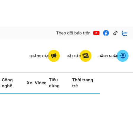
Theo dõi báo trên
QUẢNG CÁO
ĐẶT BÁO
ĐĂNG NHẬP
Công
Tiêu
Thời trang
Xe
Video
nghệ
dùng
trẻ