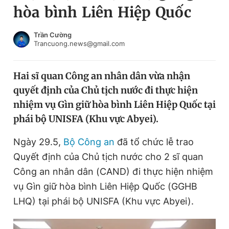
hòa bình Liên Hiệp Quốc
Chuyên mục khác
Tin đã xem
Chào ngày mới
Tin 24h
Trần Cường
Trancuong.news@gmail.com
Đăng xuất
Tin thị trường
Tin 360
Hai sĩ quan Công an nhân dân vừa nhận
quyết định của Chủ tịch nước đi thực hiện
Video
Magazine
nhiệm vụ Gìn giữ hòa bình Liên Hiệp Quốc tại
phái bộ UNISFA (Khu vực Abyei).
Sản phẩm khác
Ngày 29.5,
Bộ Công an
đã tổ chức lễ trao
Tiện ích
Bạn cần biết
Quyết định của Chủ tịch nước cho 2 sĩ quan
Công an nhân dân (CAND) đi thực hiện nhiệm
vụ Gìn giữ hòa bình Liên Hiệp Quốc (GGHB
Thông tin tòa soạn
Liên hệ quảng cáo
LHQ) tại phái bộ UNISFA (Khu vực Abyei).