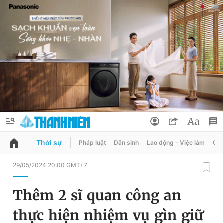
Thời sự
Pháp luật
Dân sinh
Lao động - Việc làm
Quy
QUẢNG CÁO
ĐẶT BÁO
29/05/2024 20:00 GMT+7
Thông tin tài khoản
Thêm 2 sĩ quan công an
Đổi mật khẩu
Chuyên mục
thực hiện nhiệm vụ gìn giữ
Tin đã lưu