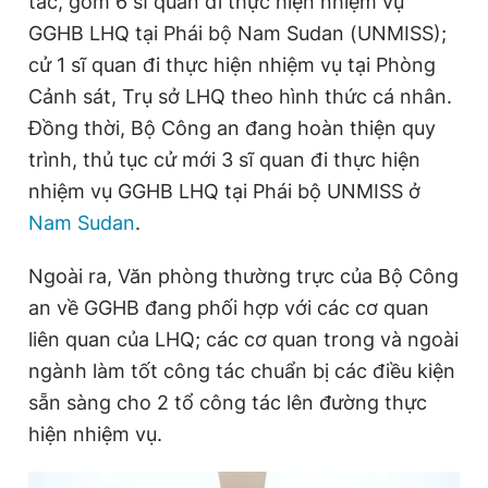
tác, gồm 6 sĩ quan đi thực hiện nhiệm vụ
Giấy phép xuất bản số 110/GP - BTTTT cấp ngày 24.3.2020
GGHB LHQ tại Phái bộ Nam Sudan (UNMISS);
© 2003-2026 Bản quyền thuộc về Báo Thanh Niên. Cấm sao
chép dưới mọi hình thức nếu không có sự chấp thuận bằng văn
cử 1 sĩ quan đi thực hiện nhiệm vụ tại Phòng
bản. Phát triển bởi ePi Technologies, JSC.
Cảnh sát, Trụ sở LHQ theo hình thức cá nhân.
Đồng thời, Bộ Công an đang hoàn thiện quy
trình, thủ tục cử mới 3 sĩ quan đi thực hiện
nhiệm vụ GGHB LHQ tại Phái bộ UNMISS ở
Nam Sudan
.
Ngoài ra, Văn phòng thường trực của Bộ Công
an về GGHB đang phối hợp với các cơ quan
liên quan của LHQ; các cơ quan trong và ngoài
ngành làm tốt công tác chuẩn bị các điều kiện
sẵn sàng cho 2 tổ công tác lên đường thực
hiện nhiệm vụ.