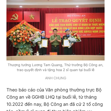
Đọc Thanh Niên trên điện thoại
Theo dõi báo trên
Hotline
Liên hệ quảng cáo
Thượng tướng Lương Tam Quang, Thứ trưởng Bộ Công an,
0906 645 777
0908 780 404
trao quyết định và tặng hoa 2 sĩ quan tại buổi lễ
ANH CHUNG
Đặt báo
Quảng cáo
RSS
Tòa soạn
Chính sách bảo
Theo báo cáo của Văn phòng thường trực Bộ
Tổng biên tập: Nguyễn Ngọc Toàn
Phó tổng biên tập thường trực: Hải Thành
Công an về GGHB LHQ tại buổi lễ, từ tháng
Phó tổng biên tập: Lâm Hiếu Dũng
Phó tổng biên tập: Trần Việt Hưng
10.2022 đến nay, Bộ Công an đã cử 2 tổ công
Tổng thư ký tòa soạn: Đức Trung