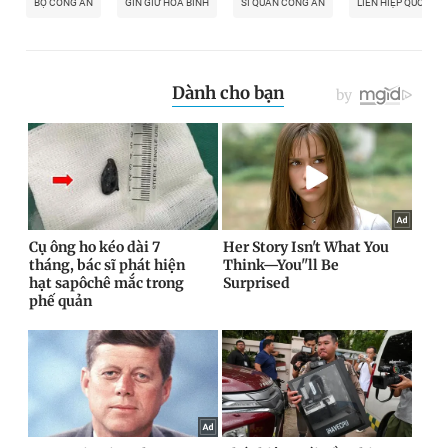
BỘ CÔNG AN
GÌN GIỮ HÒA BÌNH
SĨ QUAN CÔNG AN
LIÊN HIỆP QUỐC