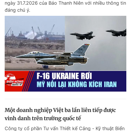
ngày 31.7.2026 của Báo Thanh Niên với nhiều thông tin
Chuyên mục khác
đáng chú ý.
Tin đã xem
Chào ngày mới
Tin 24h
Đăng xuất
Tin thị trường
Tin 360
Video
Magazine
Sản phẩm khác
Tiện ích
Bạn cần biết
Thông tin tòa soạn
Liên hệ quảng cáo
Một doanh nghiệp Việt ba lần liên tiếp được
vinh danh trên trường quốc tế
Công ty cổ phần Tư vấn Thiết kế Cảng - Kỹ thuật Biển