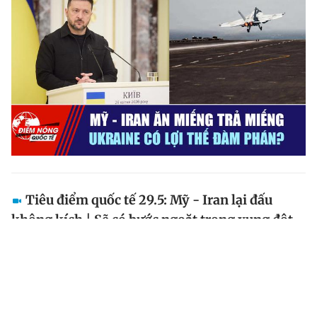
Tiêu điểm quốc tế 29.5: Mỹ - Iran lại đấu
không kích | Sẽ có bước ngoặt trong xung đột
Ukraine?
Kính mời quý vị theo dõi bản tin Tiêu điểm quốc tế
ngày 29.5.2026 của Báo Thanh Niên với nhiều thông
tin đáng chú ý.