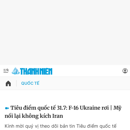
QUỐC TẾ
QUẢNG CÁO
ĐẶT BÁO
Thông tin tài khoản
Tiêu điểm quốc tế 31.7: F-16 Ukraine rơi | Mỹ
nối lại không kích Iran
Đổi mật khẩu
Chuyên mục
Kính mời quý vị theo dõi bản tin Tiêu điểm quốc tế
Tin đã lưu