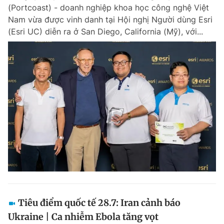
(Portcoast) - doanh nghiệp khoa học công nghệ Việt
Nam vừa được vinh danh tại Hội nghị Người dùng Esri
(Esri UC) diễn ra ở San Diego, California (Mỹ), với...
Đọc Thanh Niên trên điện thoại
Theo dõi báo trên
Hotline
Liên hệ quảng cáo
0906 645 777
0908 780 404
Đặt báo
Quảng cáo
RSS
Tòa soạn
Chính sách bảo m
Tổng biên tập: Nguyễn Ngọc Toàn
Phó tổng biên tập thường trực: Hải Thành
Phó tổng biên tập: Lâm Hiếu Dũng
Tiêu điểm quốc tế 28.7: Iran cảnh báo
Phó tổng biên tập: Trần Việt Hưng
Ukraine | Ca nhiễm Ebola tăng vọt
Tổng thư ký tòa soạn: Đức Trung