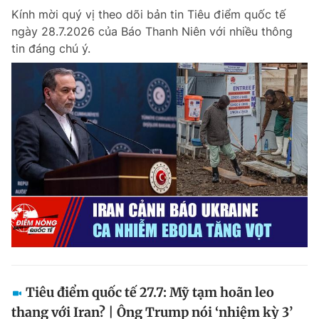
Kính mời quý vị theo dõi bản tin Tiêu điểm quốc tế
Giấy phép xuất bản số 110/GP - BTTTT cấp ngày 24.3.2020
© 2003-2026 Bản quyền thuộc về Báo Thanh Niên. Cấm sao chép
ngày 28.7.2026 của Báo Thanh Niên với nhiều thông
dưới mọi hình thức nếu không có sự chấp thuận bằng văn bản.
tin đáng chú ý.
Phát triển bởi ePi Technologies, JSC.
Tiêu điểm quốc tế 27.7: Mỹ tạm hoãn leo
thang với Iran? | Ông Trump nói ‘nhiệm kỳ 3’