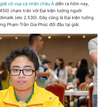
giải cờ vua cá nhân châu Á
diễn ra hôm nay,
450) chạm trán với Đại kiện tướng người
imalik (elo 2.530). Đây cũng là Đại kiện tướng
ớng Phạm Trần Gia Phúc đối đầu tại giải.