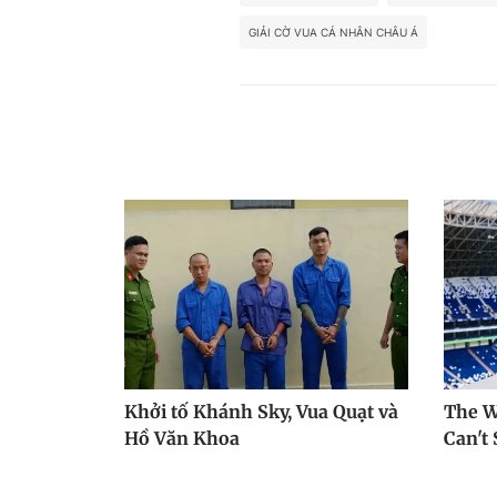
GIẢI CỜ VUA CÁ NHÂN CHÂU Á