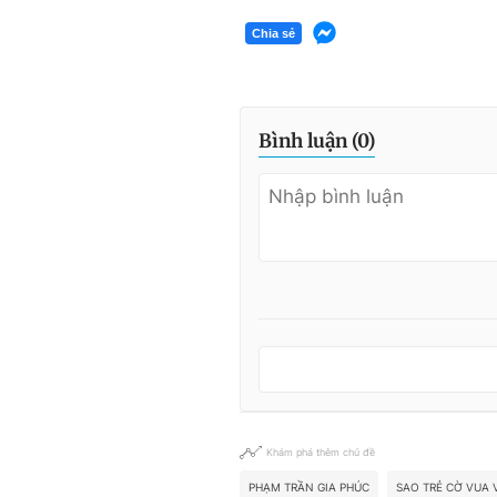
Chia sẻ
Bình luận (
0
)
Khám phá thêm chủ đề
PHẠM TRẦN GIA PHÚC
SAO TRẺ CỜ VUA 