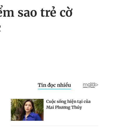
ểm sao trẻ cờ
c