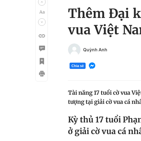
Thêm Đại ki
vua Việt N
Quỳnh Anh
Chia sẻ
Tài năng 17 tuổi cờ vua Vi
tượng tại giải cờ vua cá n
Kỳ thủ 17 tuổi Phạ
ở giải cờ vua cá n