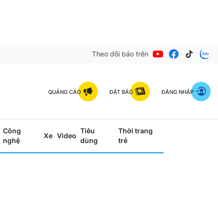
Theo dõi báo trên
QUẢNG CÁO
ĐẶT BÁO
ĐĂNG NHẬP
Công
Tiêu
Thời trang
Xe
Video
nghệ
dùng
trẻ