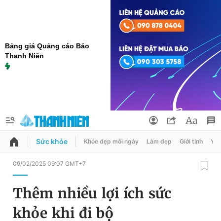
Bảng giá Quảng cáo Báo
Thanh Niên
Sức khỏe
Khỏe đẹp mỗi ngày
Làm đẹp
Giới tính
Y t
QUẢNG CÁO
ĐẶT BÁO
09/02/2025 09:07 GMT+7
Thông tin tài khoản
Thêm nhiều lợi ích sức
Đổi mật khẩu
Chuyên mục
khỏe khi đi bộ
Tin đã lưu