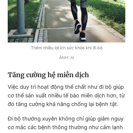
Giấy phép xuất bản số 110/GP - BTTTT cấp ngày 24.3.2020
© 2003-2026 Bản quyền thuộc về Báo Thanh Niên. Cấm sao
chép dưới mọi hình thức nếu không có sự chấp thuận bằng văn
bản. Phát triển bởi ePi Technologies, JSC.
Thêm nhiều lợi ích sức khỏe khi đi bộ
ẢNH: AI
Tăng cường hệ miễn dịch
Việc duy trì hoạt động thể chất như đi bộ giúp
cơ thể sản xuất nhiều tế bào miễn dịch hơn, từ
đó tăng cường khả năng chống lại bệnh tật.
Đi bộ thường xuyên không chỉ giúp giảm nguy
cơ mắc các bệnh thông thường như cảm lạnh