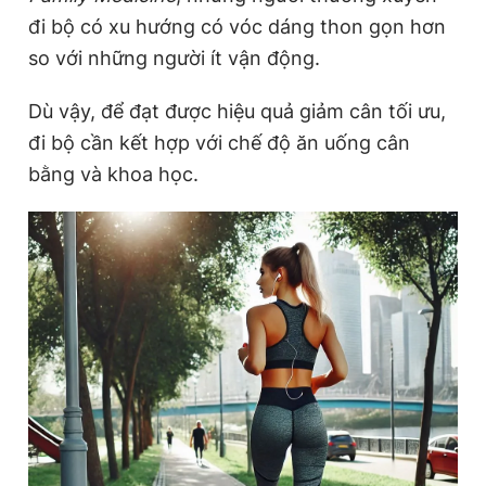
đi bộ có xu hướng có vóc dáng thon gọn hơn
so với những người ít vận động.
Đọc Thanh Niên trên điện thoại
Dù vậy, để đạt được hiệu quả giảm cân tối ưu,
đi bộ cần kết hợp với chế độ ăn uống cân
bằng và khoa học.
Theo dõi báo trên
Hotline
Liên hệ quảng cáo
0906 645 777
0908 780 404
Đặt báo
Quảng cáo
RSS
Tòa soạn
Chính sách bảo
Tổng biên tập: Nguyễn Ngọc Toàn
Phó tổng biên tập thường trực: Hải Thành
Phó tổng biên tập: Lâm Hiếu Dũng
Phó tổng biên tập: Trần Việt Hưng
Tổng thư ký tòa soạn: Đức Trung