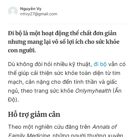
Chuyên mục khác
Nguyễn Vy
Tin đã xem
nttvy27@gmail.com
Chào ngày mới
Tin 24h
Đăng xuất
Đi bộ là một hoạt động thể chất đơn giản
Tin thị trường
Tin 360
nhưng mang lại vô số lợi ích cho sức khỏe
con người.
Video
Magazine
Dù không đòi hỏi nhiều kỹ thuật,
đi bộ
vẫn có
thể giúp cải thiện sức khỏe toàn diện từ tim
Sản phẩm khác
mạch, cân nặng cho đến tinh thần và giấc
ngủ, theo trang sức khỏe
Onlymyhealth
(Ấn
Tiện ích
Bạn cần biết
Độ).
Thông tin tòa soạn
Liên hệ quảng cáo
Hỗ trợ giảm cân
Theo một nghiên cứu đăng trên
Annals of
Family Medicine
, những người thường xuyên