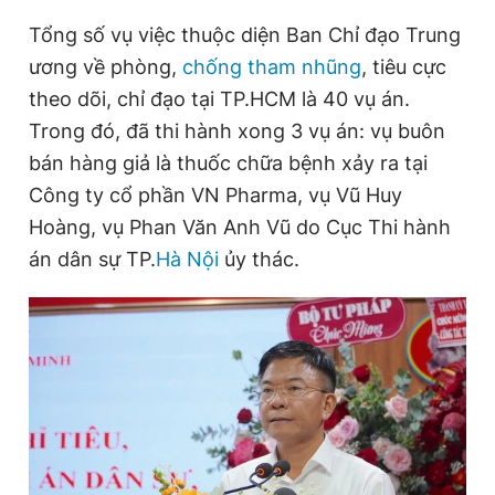
Giấy phép xuất bản số 110/GP - BTTTT cấp ngày 24.3.2020
Tổng số vụ việc thuộc diện Ban Chỉ đạo Trung
© 2003-2026 Bản quyền thuộc về Báo Thanh Niên. Cấm sao
chép dưới mọi hình thức nếu không có sự chấp thuận bằng văn
ương về phòng,
chống tham nhũng
, tiêu cực
bản. Phát triển bởi ePi Technologies, JSC.
theo dõi, chỉ đạo tại TP.HCM là 40 vụ án.
Trong đó, đã thi hành xong 3 vụ án: vụ buôn
bán hàng giả là thuốc chữa bệnh xảy ra tại
Công ty cổ phần VN Pharma, vụ Vũ Huy
Hoàng, vụ Phan Văn Anh Vũ do Cục Thi hành
án dân sự TP.
Hà Nội
ủy thác.