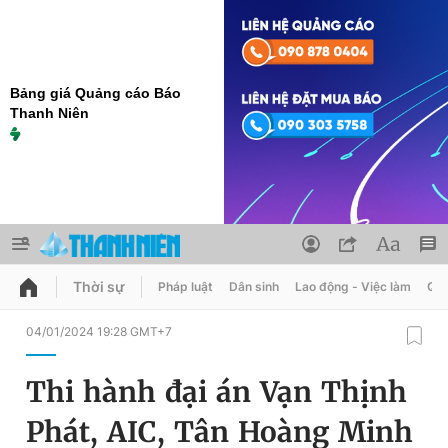
Bảng giá Quảng cáo Báo
Thanh Niên
Thời sự
Pháp luật
Dân sinh
Lao động - Việc làm
Quy
QUẢNG CÁO
ĐẶT BÁO
04/01/2024 19:28 GMT+7
Thông tin tài khoản
Thi hành đại án Vạn Thịnh
Đổi mật khẩu
Chuyên mục
Phát, AIC, Tân Hoàng Minh
Tin đã lưu