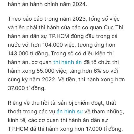
hành án hành chính năm 2024.
Theo báo cáo trong năm 2023, tổng số việc
Đọc Thanh Niên trên điện thoại
và tiền phải thi hành của các cơ quan Cục Thi
hành án dân sự TP.HCM đứng đầu trong cả
nước với hơn 104.000 việc, tương ứng hơn
143.000 tỉ đồng. Trong số có điều kiện thi
Theo dõi báo trên
hành án, cơ quan
thi hành án
đã tổ chức thi
hành xong 55.000 việc, tăng hơn 6% so với
Hotline
Liên hệ quảng cáo
cùng kỳ năm 2022. Về tiền, thi hành xong hơn
0906 645 777
0908 780 404
37.000 tỉ đồng.
Đặt báo
Quảng cáo
RSS
Tòa soạn
Chính sách bảo
Riêng về thu hồi tài sản bị chiếm đoạt, thất
Tổng biên tập: Nguyễn Ngọc Toàn
thoát trong các vụ
án hình sự
về tham nhũng,
Phó tổng biên tập thường trực: Hải Thành
Phó tổng biên tập: Lâm Hiếu Dũng
kinh tế, các cơ quan thi hành án dân sự
Phó tổng biên tập: Trần Việt Hưng
TP.HCM đã thi hành xong hơn 17.000 tỉ đồng.
Tổng thư ký tòa soạn: Đức Trung