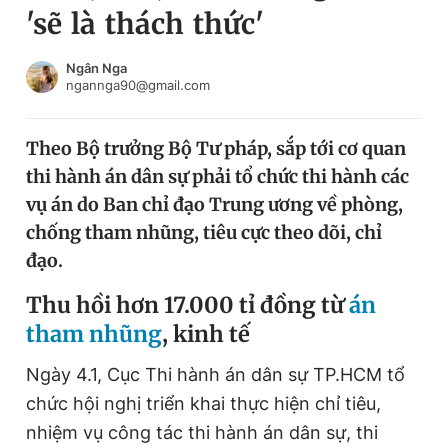
'sẽ là thách thức'
Chuyên mục khác
Tin đã xem
Chào ngày mới
Tin 24h
Ngân Nga
ngannga90@gmail.com
Đăng xuất
Tin thị trường
Tin 360
Theo Bộ trưởng Bộ Tư pháp, sắp tới cơ quan
thi hành án dân sự phải tổ chức thi hành các
Video
Magazine
vụ án do Ban chỉ đạo Trung ương về phòng,
chống tham nhũng, tiêu cực theo dõi, chỉ
đạo.
Sản phẩm khác
Thu hồi hơn 17.000 tỉ đồng từ
án
Tiện ích
Bạn cần biết
tham nhũng
, kinh tế
Thông tin tòa soạn
Liên hệ quảng cáo
Ngày 4.1, Cục Thi hành án dân sự TP.HCM tổ
chức hội nghị triển khai thực hiện chỉ tiêu,
nhiệm vụ công tác thi hành án dân sự, thi