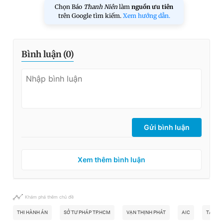
Chọn Báo
Thanh Niên
làm
nguồn ưu tiên
trên Google tìm kiếm.
Xem hướng dẫn.
Bình luận (
0
)
Gửi bình luận
Xem thêm bình luận
Khám phá thêm chủ đề
THI HÀNH ÁN
SỞ TƯ PHÁP TP.HCM
VẠN THỊNH PHÁT
AIC
TÂN H