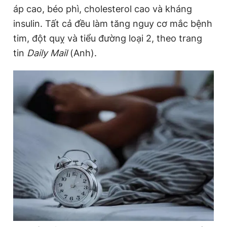
áp cao, béo phì, cholesterol cao và kháng
insulin. Tất cả đều làm tăng nguy cơ mắc bệnh
Đọc Thanh Niên trên điện thoại
tim, đột quỵ và tiểu đường loại 2, theo trang
tin
Daily Mail
(Anh).
Theo dõi báo trên
Hotline
Liên hệ quảng cáo
0906 645 777
0908 780 404
Đặt báo
Quảng cáo
RSS
Tòa soạn
Chính sách bảo
Tổng biên tập: Nguyễn Ngọc Toàn
Phó tổng biên tập thường trực: Hải Thành
Phó tổng biên tập: Lâm Hiếu Dũng
Phó tổng biên tập: Trần Việt Hưng
Tổng thư ký tòa soạn: Đức Trung