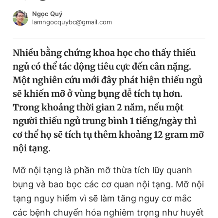
Chuyên mục khác
Ngọc Quý
Tin đã xem
lamngocquybc@gmail.com
Chào ngày mới
Tin 24h
Đăng xuất
Nhiều bằng chứng khoa học cho thấy thiếu
Tin thị trường
Tin 360
ngủ có thể tác động tiêu cực đến cân nặng.
Một nghiên cứu mới đây phát hiện thiếu ngủ
Video
Magazine
sẽ khiến mỡ ở vùng bụng dễ tích tụ hơn.
Trong khoảng thời gian 2 năm, nếu một
người thiếu ngủ trung bình 1 tiếng/ngày thì
Sản phẩm khác
cơ thể họ sẽ tích tụ thêm khoảng 12 gram mỡ
nội tạng.
Tiện ích
Bạn cần biết
Mỡ nội tạng là phần mỡ thừa tích lũy quanh
Thông tin tòa soạn
Liên hệ quảng cáo
bụng và bao bọc các cơ quan nội tạng. Mỡ nội
tạng nguy hiểm vì sẽ làm tăng nguy cơ mắc
các bệnh chuyển hóa nghiêm trọng như huyết