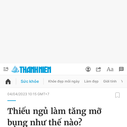
Sức khỏe
Khỏe đẹp mỗi ngày
Làm đẹp
Giới tính
Y t
QUẢNG CÁO
ĐẶT BÁO
04/04/2023 10:15 GMT+7
Thông tin tài khoản
Thiếu ngủ làm tăng mỡ
Đổi mật khẩu
Chuyên mục
bụng như thế nào?
Tin đã lưu