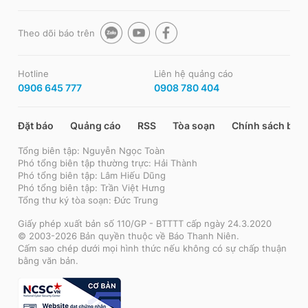
Theo dõi báo trên
Hotline
Liên hệ quảng cáo
0906 645 777
0908 780 404
Đặt báo
Quảng cáo
RSS
Tòa soạn
Chính sách bảo
Tổng biên tập: Nguyễn Ngọc Toàn
Phó tổng biên tập thường trực: Hải Thành
Phó tổng biên tập: Lâm Hiếu Dũng
Phó tổng biên tập: Trần Việt Hưng
Tổng thư ký tòa soạn: Đức Trung
Giấy phép xuất bản số 110/GP - BTTTT cấp ngày 24.3.2020
© 2003-2026 Bản quyền thuộc về Báo Thanh Niên.
Cấm sao chép dưới mọi hình thức nếu không có sự chấp thuận
bằng văn bản.