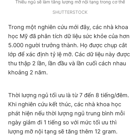
Thiếu ngủ sẽ làm tăng lượng mỡ nội tạng trong cơ thể
Giấy phép xuất bản số 110/GP - BTTTT cấp ngày 24.3.2020
© 2003-2026 Bản quyền thuộc về Báo Thanh Niên. Cấm sao
SHUTTERSTOCK
chép dưới mọi hình thức nếu không có sự chấp thuận bằng văn
bản. Phát triển bởi ePi Technologies, JSC.
Trong một nghiên cứu mới đây, các nhà khoa
học Mỹ đã phân tích dữ liệu sức khỏe của hơn
5.000 người trưởng thành. Họ được chụp cắt
lớp để xác định tỷ lệ mỡ. Các dữ liệu này được
thu thập 2 lần, lần đầu và lần cuối cách nhau
khoảng 2 năm.
Thời lượng ngủ tối ưu là từ 7 đến 8 tiếng/đêm.
Khi nghiên cứu kết thúc, các nhà khoa học
phát hiện nếu thời lượng ngủ trung bình mỗi
ngày giảm đi 1 tiếng so với mức tối ưu thì
lượng mỡ nội tạng sẽ tăng thêm 12 gram.