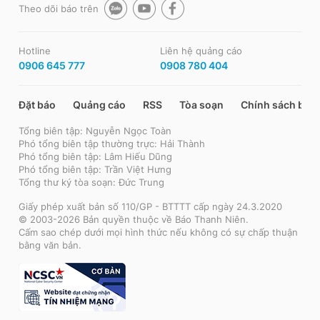
Theo dõi báo trên
Hotline
Liên hệ quảng cáo
0906 645 777
0908 780 404
Đặt báo
Quảng cáo
RSS
Tòa soạn
Chính sách bảo
Tổng biên tập: Nguyễn Ngọc Toàn
Phó tổng biên tập thường trực: Hải Thành
Phó tổng biên tập: Lâm Hiếu Dũng
Phó tổng biên tập: Trần Việt Hưng
Tổng thư ký tòa soạn: Đức Trung
Giấy phép xuất bản số 110/GP - BTTTT cấp ngày 24.3.2020
© 2003-2026 Bản quyền thuộc về Báo Thanh Niên.
Cấm sao chép dưới mọi hình thức nếu không có sự chấp thuận
bằng văn bản.