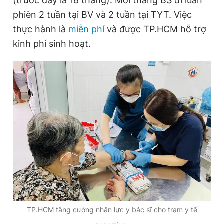
(trước đây là 18 tháng). Mỗi tháng BS đi luân
phiên 2 tuần tại BV và 2 tuần tại TYT. Việc
thực hành là
miễn phí
và được TP.HCM hỗ trợ
Đọc Thanh Niên trên điện thoại
kinh phí sinh hoạt.
Theo dõi báo trên
Hotline
Liên hệ quảng cáo
0906 645 777
0908 780 404
Đặt báo
Quảng cáo
RSS
Tòa soạn
Chính sách bảo
Tổng biên tập: Nguyễn Ngọc Toàn
Phó tổng biên tập thường trực: Hải Thành
Phó tổng biên tập: Lâm Hiếu Dũng
Phó tổng biên tập: Trần Việt Hưng
TP.HCM tăng cường nhân lực y bác sĩ cho trạm y tế
Tổng thư ký tòa soạn: Đức Trung