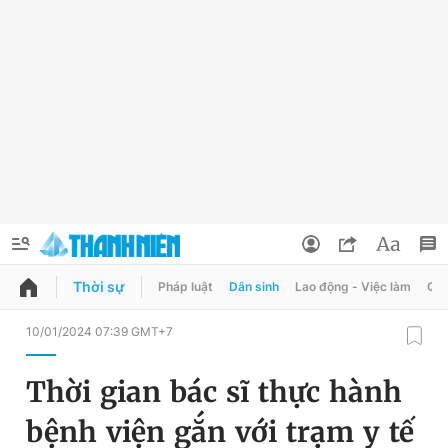
Thời sự
Pháp luật
Dân sinh
Lao động - Việc làm
Quy
QUẢNG CÁO
ĐẶT BÁO
10/01/2024 07:39 GMT+7
Thông tin tài khoản
Thời gian bác sĩ thực hành
Đổi mật khẩu
Chuyên mục
bệnh viện gắn với trạm y tế
Tin đã lưu