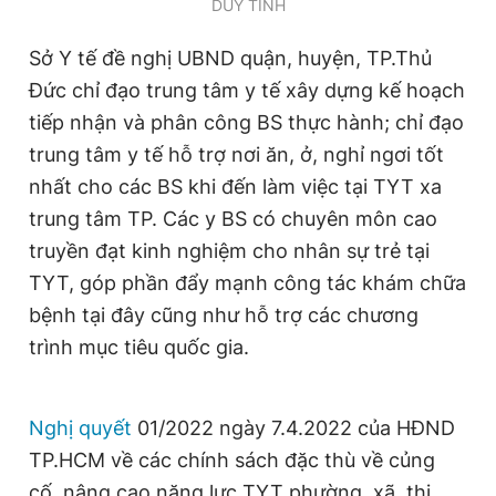
DUY TÍNH
Giấy phép xuất bản số 110/GP - BTTTT cấp ngày 24.3.2020
© 2003-2026 Bản quyền thuộc về Báo Thanh Niên. Cấm sao
Sở Y tế đề nghị UBND quận, huyện, TP.Thủ
chép dưới mọi hình thức nếu không có sự chấp thuận bằng văn
bản. Phát triển bởi ePi Technologies, JSC.
Đức chỉ đạo trung tâm y tế xây dựng kế hoạch
tiếp nhận và phân công BS thực hành; chỉ đạo
trung tâm y tế hỗ trợ nơi ăn, ở, nghỉ ngơi tốt
nhất cho các BS khi đến làm việc tại TYT xa
trung tâm TP. Các y BS có chuyên môn cao
truyền đạt kinh nghiệm cho nhân sự trẻ tại
TYT, góp phần đẩy mạnh công tác khám chữa
bệnh tại đây cũng như hỗ trợ các chương
trình mục tiêu quốc gia.
Nghị quyết
01/2022 ngày 7.4.2022 của HĐND
TP.HCM về các chính sách đặc thù về củng
cố, nâng cao năng lực TYT phường, xã, thị