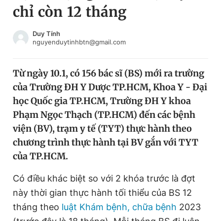
chỉ còn 12 tháng
Chuyên mục khác
Tin đã xem
Chào ngày mới
Tin 24h
Duy Tính
nguyenduytinhbtn@gmail.com
Đăng xuất
Tin thị trường
Tin 360
Từ ngày 10.1, có 156 bác sĩ (BS) mới ra trường
của Trường ĐH Y Dược TP.HCM, Khoa Y - Đại
Video
Magazine
học Quốc gia TP.HCM, Trường ĐH Y khoa
Phạm Ngọc Thạch (TP.HCM) đến các bệnh
viện (BV), trạm y tế (TYT) thực hành theo
Sản phẩm khác
chương trình thực hành tại BV gắn với TYT
Tiện ích
Bạn cần biết
của TP.HCM.
Có điều khác biệt so với 2 khóa trước là đợt
Thông tin tòa soạn
Liên hệ quảng cáo
này thời gian thực hành tối thiểu của BS 12
tháng theo
luật Khám bệnh, chữa bệnh
2023