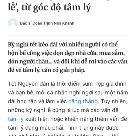
lễ', từ góc độ tâm lý
Chuyên mục khác
Tin đã xem
Chào ngày mới
Tin 24h
Bác sĩ Đoàn Trịnh Nhã Khanh
Đăng xuất
Tin thị trường
Tin 360
Kỳ nghỉ tết kéo dài với nhiều người có thể
bộn bề công việc dọn dẹp nhà cửa, mua sắm,
Video
Magazine
đón người thân... và đôi khi dễ rơi vào các vấn
đề về tâm lý, cần có giải pháp.
Sản phẩm khác
Tết Nguyên đán là thời điểm sum họp gia đình
và bạn bè; mỗi cá nhân nghỉ ngơi sau một năm
Tiện ích
Bạn cần biết
dài học tập và làm việc
căng thẳng
. Tuy nhiên,
những kỳ nghỉ lễ cũng là lúc mà các vấn đề
Thông tin tòa soạn
Liên hệ quảng cáo
tâm lý
xuất hiện hoặc khiến nặng thêm vấn đề
tâm lý đang mắc phải. Tình trạng này được