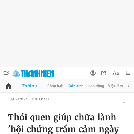
Thời sự
Pháp luật
Dân sinh
Lao động - Việc làm
Quy
QUẢNG CÁO
ĐẶT BÁO
13/02/2024 13:08 GMT+7
Thông tin tài khoản
Thói quen giúp chữa lành
Đổi mật khẩu
Chuyên mục
'hội chứng trầm cảm ngày
Tin đã lưu