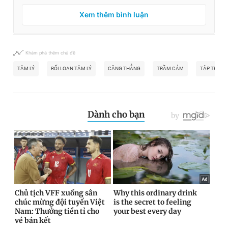
Xem thêm bình luận
Khám phá thêm chủ đề
TÂM LÝ
RỐI LOẠN TÂM LÝ
CĂNG THẲNG
TRẦM CẢM
TẬP THIỀN