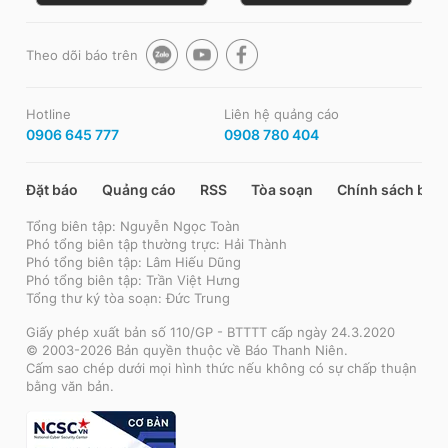
Theo dõi báo trên
Hotline
Liên hệ quảng cáo
0906 645 777
0908 780 404
Đặt báo
Quảng cáo
RSS
Tòa soạn
Chính sách bảo
Tổng biên tập: Nguyễn Ngọc Toàn
Phó tổng biên tập thường trực: Hải Thành
Phó tổng biên tập: Lâm Hiếu Dũng
Phó tổng biên tập: Trần Việt Hưng
Tổng thư ký tòa soạn: Đức Trung
Giấy phép xuất bản số 110/GP - BTTTT cấp ngày 24.3.2020
© 2003-2026 Bản quyền thuộc về Báo Thanh Niên.
Cấm sao chép dưới mọi hình thức nếu không có sự chấp thuận
bằng văn bản.