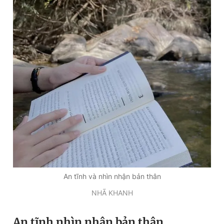
Giấy phép xuất bản số 110/GP - BTTTT cấp ngày 24.3.2020
© 2003-2026 Bản quyền thuộc về Báo Thanh Niên. Cấm sao
chép dưới mọi hình thức nếu không có sự chấp thuận bằng văn
bản. Phát triển bởi ePi Technologies, JSC.
An tĩnh và nhìn nhận bản thân
NHÃ KHANH
An tĩnh nhìn nhận bản thân