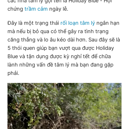
các nhà tâm lý gọi tên là Holiday Blue - Hội
chứng
trầm cảm
ngày lễ.
Đọc Thanh Niên trên điện thoại
Đây là một trạng thái
rối loạn tâm lý
ngắn hạn
mà nếu bị bỏ qua có thể gây ra tình trạng
căng thẳng và lo âu kéo dài hơn. Sau đây sẽ là
5 thói quen giúp bạn vượt qua được Holiday
Theo dõi báo trên
Blue và tận dụng được kỳ nghỉ tết để chữa
lành những vấn đề tâm lý mà bạn đang gặp
Hotline
Liên hệ quảng cáo
phải.
0906 645 777
0908 780 404
Đặt báo
Quảng cáo
RSS
Tòa soạn
Chính sách bảo
Tổng biên tập: Nguyễn Ngọc Toàn
Phó tổng biên tập thường trực: Hải Thành
Phó tổng biên tập: Lâm Hiếu Dũng
Phó tổng biên tập: Trần Việt Hưng
Tổng thư ký tòa soạn: Đức Trung