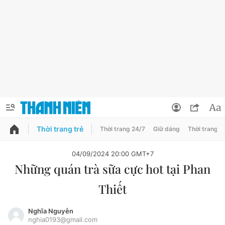
Thời trang trẻ
Thời trang 24/7
Giữ dáng
Thời trang n
PODCAST
QUẢNG CÁO
ĐẶT BÁO
04/09/2024 20:00 GMT+7
Những quán trà sữa cực hot tại Phan
Thông tin tài khoản
Thiết
Đổi mật khẩu
Chuyên mục
Tin đã lưu
Nghĩa Nguyễn
nghia0193@gmail.com
Chuyên mục khác