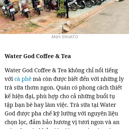
Giấy phép xuất bản số 110/GP - BTTTT cấp ngày 24.3.2020
© 2003-2026 Bản quyền thuộc về Báo Thanh Niên. Cấm sao chép
dưới mọi hình thức nếu không có sự chấp thuận bằng văn bản.
Phát triển bởi ePi Technologies, JSC.
ẢNH: ENVATO
Water God Coffee & Tea
Water God Coffee & Tea không chỉ nổi tiếng
với
cà phê
mà còn được biết đến với những ly
trà sữa thơm ngon. Quán có phong cách thiết
kế hiện đại, phù hợp cho cả những buổi tụ
tập bạn bè hay làm việc. Trà sữa tại Water
God được pha chế kỹ lưỡng với nguyên liệu
chọn lọc, đảm bảo hương vị tươi ngon và an