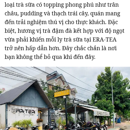
loại trà sữa có topping phong phú như trân
châu, pudding và thạch trái cây, quán mang
đến trải nghiệm thú vị cho thực khách. Đặc
biệt, hương vị trà đậm đà kết hợp với độ ngọt
Đọc Thanh Niên trên điện thoại
vừa phải khiến mỗi ly trà sữa tại ERA-TEA
trở nên hấp dẫn hơn. Đây chắc chắn là nơi
bạn không thể bỏ qua khi đến đây.
Theo dõi báo trên
Hotline
Liên hệ quảng cáo
0906 645 777
0908 780 404
Đặt báo
Quảng cáo
RSS
Tòa soạn
Chính sách bảo m
Tổng biên tập: Nguyễn Ngọc Toàn
Phó tổng biên tập: Hải Thành
Ủy viên Ban biên tập - Tổng Thư ký tòa soạn: Trần Việt Hưng