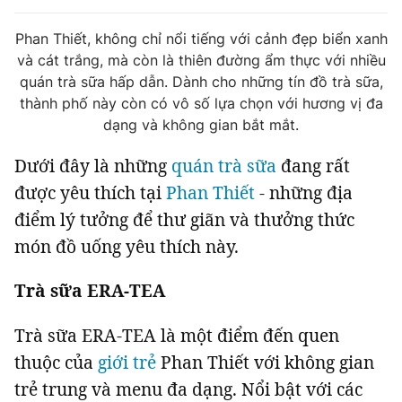
Tin đã xem
Chào ngày mới
Tin 24h
Phan Thiết, không chỉ nổi tiếng với cảnh đẹp biển xanh
và cát trắng, mà còn là thiên đường ẩm thực với nhiều
Đăng xuất
quán trà sữa hấp dẫn. Dành cho những tín đồ trà sữa,
Tin thị trường
Tin 360
thành phố này còn có vô số lựa chọn với hương vị đa
dạng và không gian bắt mắt.
Video
Podcasts
Dưới đây là những
quán trà sữa
đang rất
được yêu thích tại
Phan Thiết
- những địa
Magazine
điểm lý tưởng để thư giãn và thưởng thức
món đồ uống yêu thích này.
Sản phẩm khác
Trà sữa ERA-TEA
Tiện ích
Bạn cần biết
Trà sữa ERA-TEA là một điểm đến quen
Thông tin tòa soạn
Liên hệ quảng cáo
thuộc của
giới trẻ
Phan Thiết với không gian
trẻ trung và menu đa dạng. Nổi bật với các