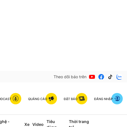
Theo dõi báo trên
ODCAST
QUẢNG CÁO
ĐẶT BÁO
ĐĂNG NHẬP
ghệ -
Tiêu
Thời trang
Xe
Video