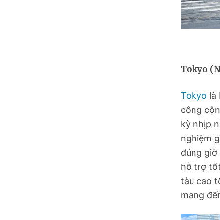
Tokyo (N
Tokyo
là 
công cộn
kỳ nhịp n
nghiệm gi
đúng giờ 
hỗ trợ tố
tàu cao t
mang đến 