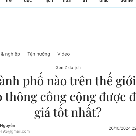
trẻ
dục
lịch
hóa
trí
thao
Game
 & nghiệp
Tận hưởng
Video
Gen Z du lịch
ành phố nào trên thế giới
o thông công cộng được 
giá tốt nhất?
 Nguyễn
20/10/2024 2
0193@gmail.com