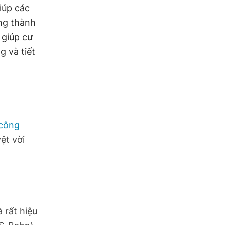
iúp các
ng thành
 giúp cư
g và tiết
 công
ệt vời
 rất hiệu