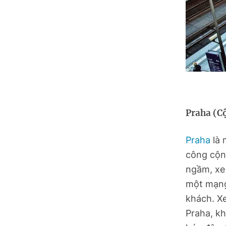
Tuyên Quang
Tây Ninh
Vĩnh Long
Praha (C
Praha
là 
công cộng
ngầm, xe
một mạng 
khách. Xe
Praha, kh