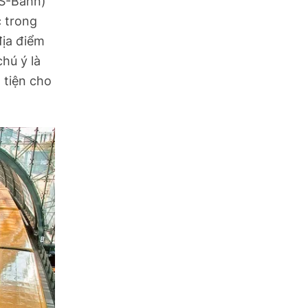
(S-Bahn)
c trong
địa điểm
hú ý là
 tiện cho