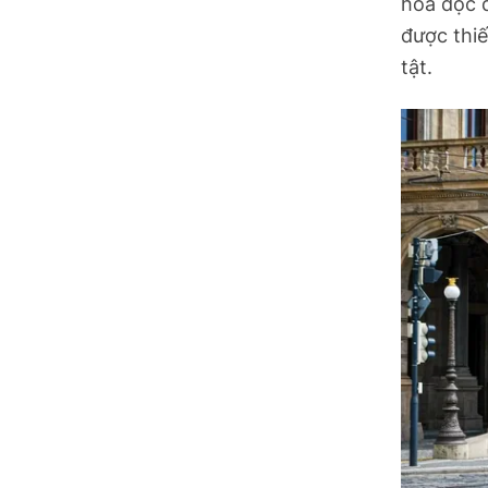
hóa độc 
được thiế
tật.