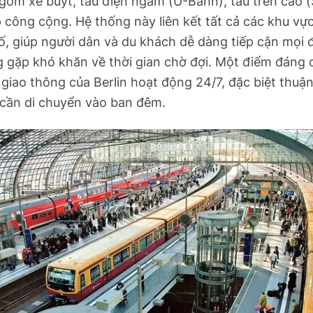
gồm xe buýt, tàu điện ngầm (U-Bahn), tàu trên cao 
 công cộng. Hệ thống này liên kết tất cả các khu vự
, giúp người dân và du khách dễ dàng tiếp cận mọi 
 gặp khó khăn về thời gian chờ đợi. Một điểm đáng c
giao thông của Berlin hoạt động 24/7, đặc biệt thuận
 cần di chuyển vào ban đêm.