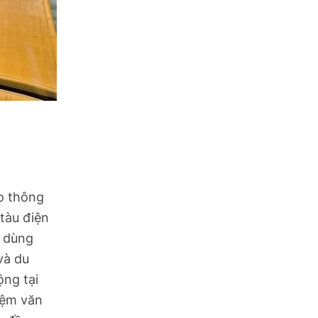
o thông
tàu điện
i dùng
và du
ộng tại
iệm văn