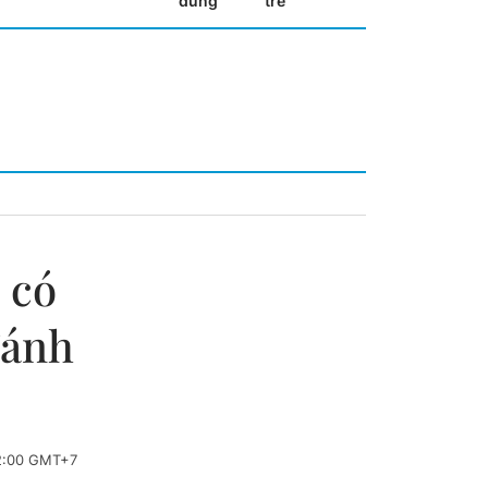
dùng
trẻ
 có
đánh
2:00 GMT+7