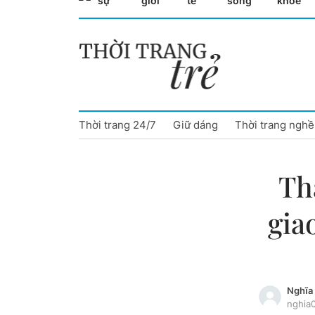
sự
giới
tế
sống
khỏe
Cà Mau
Cần Thơ
Điện Biên
Thời trang 24/7
Giữ dáng
Thời trang nghề
Đà Nẵng
Đắk Lắk
Th
Đồng Nai
gia
Đồng Tháp
Gia Lai
Nghĩa
Hà Nội
nghia