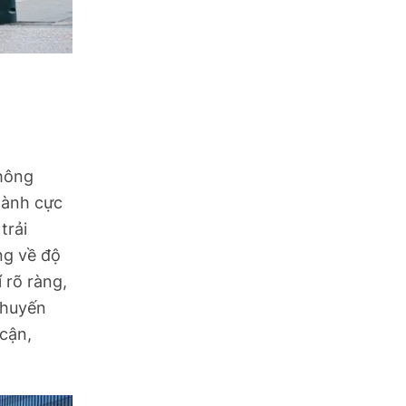
thông
hành cực
trải
ng về độ
 rõ ràng,
chuyến
 cận,