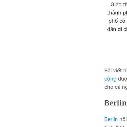
Hồ Chí Minh
Giao t
thành p
Hà Tĩnh
phố có 
dân di c
Hưng Yên
Hải Phòng
Khánh Hòa
Bài viết 
Lai Châu
cộng
được
Lào Cai
cho cả n
Lâm Đồng
Berlin
Lạng Sơn
Berlin
nổi
Nghệ An