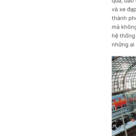
quả, bao 
và xe đạp
Ninh Bình
thành phố
Phú Thọ
mà không
hệ thống 
Quảng Ngãi
những ai
Quảng Ninh
Quảng Trị
Sơn La
Thanh Hóa
Thái Nguyên
Thừa Thiên Huế