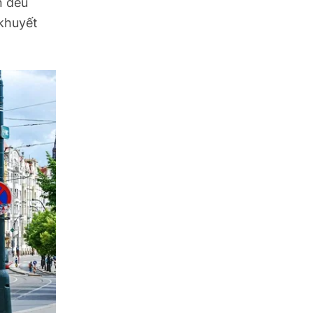
n đều
 khuyết