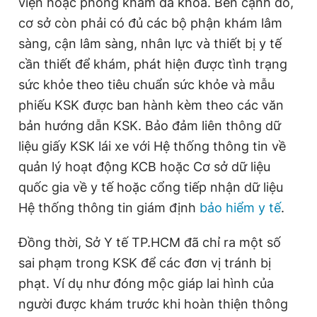
viện hoặc phòng khám đa khoa. Bên cạnh đó,
Giấy phép xuất bản số 110/GP - BTTTT cấp ngày 24.3.2020
cơ sở còn phải có đủ các bộ phận khám lâm
© 2003-2026 Bản quyền thuộc về Báo Thanh Niên. Cấm sao
chép dưới mọi hình thức nếu không có sự chấp thuận bằng văn
sàng, cận lâm sàng, nhân lực và thiết bị y tế
bản. Phát triển bởi ePi Technologies, JSC.
cần thiết để khám, phát hiện được tình trạng
sức khỏe theo tiêu chuẩn sức khỏe và mẫu
phiếu KSK được ban hành kèm theo các văn
bản hướng dẫn KSK. Bảo đảm liên thông dữ
liệu giấy KSK lái xe với Hệ thống thông tin về
quản lý hoạt động KCB hoặc Cơ sở dữ liệu
quốc gia về y tế hoặc cổng tiếp nhận dữ liệu
Hệ thống thông tin giám định
bảo hiểm y tế
.
Đồng thời, Sở Y tế TP.HCM đã chỉ ra một số
sai phạm trong KSK để các đơn vị tránh bị
phạt. Ví dụ như đóng mộc giáp lai hình của
người được khám trước khi hoàn thiện thông