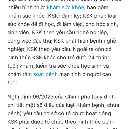
nhiều hình thức
khám sức khỏe
, bao gồm:
khám sức khỏe (KSK) định kỳ; KSK phân loại
Đọc Thanh Niên trên điện thoại
sức khỏe để đi học, đi làm việc, cho học sinh,
sinh viên; KSK theo yêu cầu nghề nghiệp,
công việc đặc thù; KSK phát hiện bệnh nghề
nghiệp; KSK theo yêu cầu. Ngoài ra còn có
Theo dõi báo trên
hình thức KSK khác cho trẻ dưới 24 tháng
tuổi; khám, kiểm tra sức khỏe học sinh và
Hotline
Liên hệ quảng cáo
khám
tầm soát bệnh
mạn tính ở người cao
0906 645 777
0908 780 404
tuổi.
Đặt báo
Quảng cáo
RSS
Tòa soạn
Chính sách bảo
Nghị định 96/2023 của Chính phủ (quy định
Tổng biên tập: Nguyễn Ngọc Toàn
chi tiết một số điều của luật Khám bệnh, chữa
Phó tổng biên tập thường trực: Hải Thành
bệnh) yêu cầu cơ sở có tổ chức hoạt động
Phó tổng biên tập: Lâm Hiếu Dũng
Phó tổng biên tập: Trần Việt Hưng
KSK phải được tổ chức theo hình thức bệnh
Tổng thư ký tòa soạn: Đức Trung