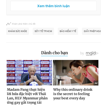
Xem thêm bình luận
Khám phá thêm chủ đề
KHÁM SỨC KHỎE
SỞ Y TẾ TP.HCM
BẢO HIỂM Y TẾ
GIẤY PHÉP HOẠT ĐỘ