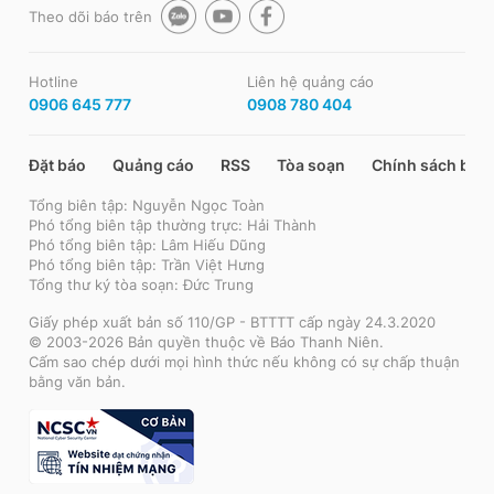
Theo dõi báo trên
Hotline
Liên hệ quảng cáo
0906 645 777
0908 780 404
Đặt báo
Quảng cáo
RSS
Tòa soạn
Chính sách bảo
Tổng biên tập: Nguyễn Ngọc Toàn
Phó tổng biên tập thường trực: Hải Thành
Phó tổng biên tập: Lâm Hiếu Dũng
Phó tổng biên tập: Trần Việt Hưng
Tổng thư ký tòa soạn: Đức Trung
Giấy phép xuất bản số 110/GP - BTTTT cấp ngày 24.3.2020
© 2003-2026 Bản quyền thuộc về Báo Thanh Niên.
Cấm sao chép dưới mọi hình thức nếu không có sự chấp thuận
bằng văn bản.