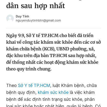
dân sau hợp nhất
Chuyên mục khác
Tin đã xem
Chào ngày mới
Tin 24h
Duy Tính
nguyenduytinhbtn@gmail.com
Đăng xuất
Tin thị trường
Tin 360
Ngày 9.9, Sở Y tế TP.HCM cho biết đã triển
khai về công tác khám sức khỏe đến các cơ sở
Video
Magazine
khám chữa bệnh (KCB), UBND phường, xã,
đặc khu trên địa bàn TP.HCM sau hợp nhất,
để thống nhất các hoạt động khám sức khỏe
Sản phẩm khác
theo quy trình chung.
Tiện ích
Bạn cần biết
Theo
Sở Y tế TP.HCM
, luật Khám bệnh, chữa
Thông tin tòa soạn
Liên hệ quảng cáo
bệnh quy định,
khám sức khỏe
là việc khám
bệnh để xác định tình trạng sức khỏe, phân
loại sức khỏe hoặc phát hiện, quản lý bệnh. Có