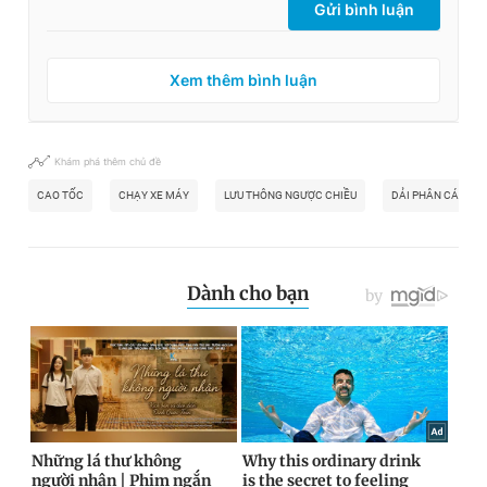
Gửi bình luận
Xem thêm bình luận
Khám phá thêm chủ đề
CAO TỐC
CHẠY XE MÁY
LƯU THÔNG NGƯỢC CHIỀU
DẢI PHÂN CÁCH