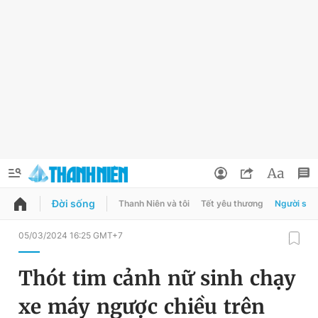
Đời sống
Thanh Niên và tôi
Tết yêu thương
Người sốn
QUẢNG CÁO
ĐẶT BÁO
05/03/2024 16:25 GMT+7
Thông tin tài khoản
Thót tim cảnh nữ sinh chạy
Đổi mật khẩu
Chuyên mục
xe máy ngược chiều trên
Tin đã lưu