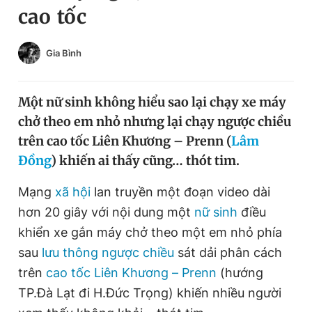
cao tốc
Chuyên mục khác
Tin đã xem
Chào ngày mới
Tin 24h
Gia Bình
Đăng xuất
Tin thị trường
Tin 360
Một nữ sinh không hiểu sao lại chạy xe máy
chở theo em nhỏ nhưng lại chạy ngược chiều
Video
Magazine
trên cao tốc Liên Khương – Prenn (
Lâm
Đồng
) khiến ai thấy cũng… thót tim.
Sản phẩm khác
Mạng
xã hội
lan truyền một đoạn video dài
hơn 20 giây với nội dung một
nữ sinh
điều
Tiện ích
Bạn cần biết
khiển xe gắn máy chở theo một em nhỏ phía
sau
lưu thông ngược chiều
sát dải phân cách
Thông tin tòa soạn
Liên hệ quảng cáo
trên
cao tốc Liên Khương – Prenn
(hướng
TP.Đà Lạt đi H.Đức Trọng) khiến nhiều người