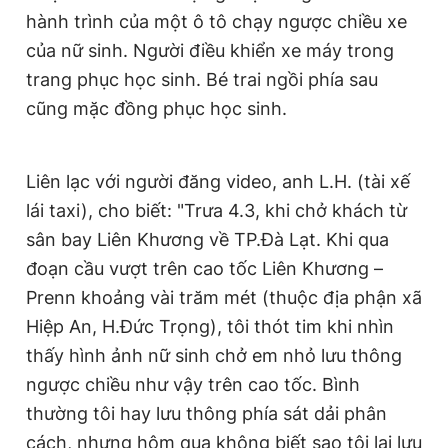
hành trình của một ô tô chạy ngược chiều xe
Giấy phép xuất bản số 110/GP - BTTTT cấp ngày 24.3.2020
© 2003-2026 Bản quyền thuộc về Báo Thanh Niên. Cấm sao
của nữ sinh. Người điều khiển xe máy trong
chép dưới mọi hình thức nếu không có sự chấp thuận bằng văn
bản. Phát triển bởi ePi Technologies, JSC.
trang phục học sinh. Bé trai ngồi phía sau
cũng mặc đồng phục học sinh.
Liên lạc với người đăng video, anh L.H. (tài xế
lái taxi), cho biết: "Trưa 4.3, khi chở khách từ
sân bay Liên Khương về TP.Đà Lạt. Khi qua
đoạn cầu vượt trên cao tốc Liên Khương –
Prenn khoảng vài trăm mét (thuộc địa phận xã
Hiệp An, H.Đức Trọng), tôi thót tim khi nhìn
thấy hình ảnh nữ sinh chở em nhỏ lưu thông
ngược chiều như vậy trên cao tốc. Bình
thường tôi hay lưu thông phía sát dải phân
cách, nhưng hôm qua không biết sao tôi lại lưu