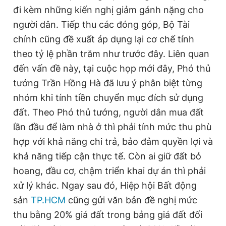
đi kèm những kiến nghị giảm gánh nặng cho
người dân. Tiếp thu các đóng góp, Bộ Tài
Đọc Thanh Niên trên điện thoại
chính cũng đề xuất áp dụng lại cơ chế tính
theo tỷ lệ phần trăm như trước đây. Liên quan
đến vấn đề này, tại cuộc họp mới đây, Phó thủ
tướng Trần Hồng Hà đã lưu ý phân biệt từng
Theo dõi báo trên
nhóm khi tính tiền chuyển mục đích sử dụng
đất. Theo Phó thủ tướng, người dân mua đất
lần đầu để làm nhà ở thì phải tính mức thu phù
Hotline
Liên hệ quảng cáo
0906 645 777
0908 780 404
hợp với khả năng chi trả, bảo đảm quyền lợi và
khả năng tiếp cận thực tế. Còn ai giữ đất bỏ
Đặt báo
Quảng cáo
RSS
Tòa soạn
Chính sách bảo
hoang, đầu cơ, chậm triển khai dự án thì phải
Tổng biên tập: Nguyễn Ngọc Toàn
xử lý khác. Ngay sau đó, Hiệp hội Bất động
Phó tổng biên tập thường trực: Hải Thành
sản
TP.HCM
cũng gửi văn bản đề nghị mức
Phó tổng biên tập: Lâm Hiếu Dũng
Phó tổng biên tập: Trần Việt Hưng
thu bằng 20% giá đất trong bảng giá đất đối
Tổng thư ký tòa soạn: Đức Trung