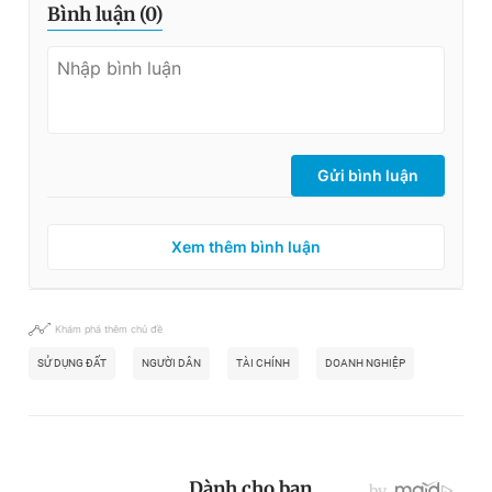
Bình luận (
0
)
Gửi bình luận
Xem thêm bình luận
Khám phá thêm chủ đề
SỬ DỤNG ĐẤT
NGƯỜI DÂN
TÀI CHÍNH
DOANH NGHIỆP