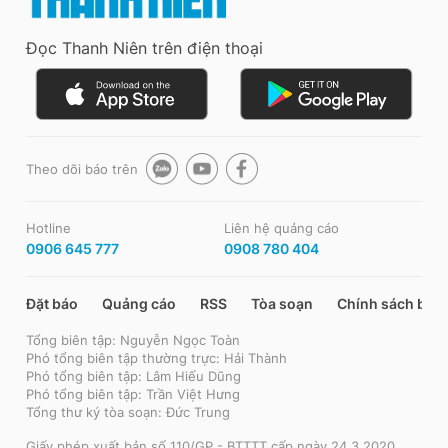
Đọc Thanh Niên trên điện thoại
Theo dõi báo trên
Hotline
Liên hệ quảng cáo
0906 645 777
0908 780 404
Đặt báo
Quảng cáo
RSS
Tòa soạn
Chính sách bảo
Tổng biên tập: Nguyễn Ngọc Toàn
Phó tổng biên tập thường trực: Hải Thành
Phó tổng biên tập: Lâm Hiếu Dũng
Phó tổng biên tập: Trần Việt Hưng
Tổng thư ký tòa soạn: Đức Trung
Giấy phép xuất bản số 110/GP - BTTTT cấp ngày 24.3.2020