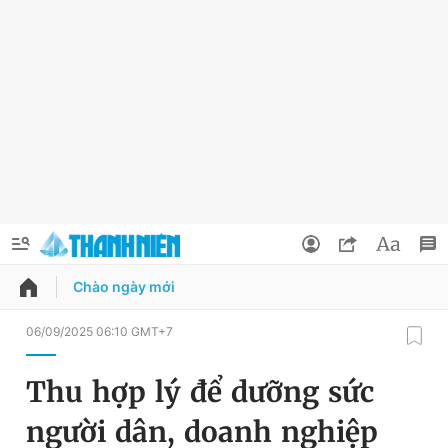
Chào ngày mới
QUẢNG CÁO
ĐẶT BÁO
06/09/2025 06:10 GMT+7
Thông tin tài khoản
Thu hợp lý để dưỡng sức
Đổi mật khẩu
Chuyên mục
người dân, doanh nghiệp
Tin đã lưu