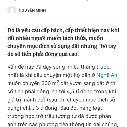
Chuyên mục khác
NGUYÊN MINH
Tin đã xem
Chào ngày mới
Tin 24h
Đăng xuất
Đó là yêu cầu cấp bách, cấp thiết hiện nay khi
Tin thị trường
Tin 360
rất nhiều người muốn tách thửa, muốn
chuyển mục đích sử dụng đất nhưng "bó tay"
do số tiền phải đóng quá cao.
Video
Magazine
Vấn đề này đã dậy sóng nhiều tháng trước,
nhất là khi câu chuyện một hộ dân ở
Nghệ An
Sản phẩm khác
2
muốn chuyển 300 m
đất vườn sang đất ở thì
Tiện ích
Bạn cần biết
số tiền phải đóng lên tới 4,5 tỉ đồng trong khi
giá trị mảnh đất (sau khi chuyển mục đích sử
Thông tin tòa soạn
Liên hệ quảng cáo
dụng) chỉ... 3 tỉ đồng. Sau đó, hàng loạt
trường hợp trớ trêu tương tự đã được phản
ánh trên các phương tiện thông tin đại chúng,