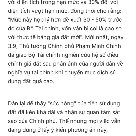
với diện tích trong hạn mức và 30% đối với
Giấy phép xuất bản số 110/GP - BTTTT cấp ngày 24.3.2020
diện tích vượt hạn mức, đồng thời cho rằng:
© 2003-2026 Bản quyền thuộc về Báo Thanh Niên. Cấm sao
chép dưới mọi hình thức nếu không có sự chấp thuận bằng văn
"Mức này hợp lý hơn đề xuất 30 - 50% trước
bản. Phát triển bởi ePi Technologies, JSC.
đó của Bộ Tài chính, vốn vẫn bị coi là cao so
với thực tế bảng giá đất mới". Mới nhất, ngày
3.9, Thủ tướng Chính phủ Phạm Minh Chính
đã giao Bộ Tài chính nghiên cứu hệ số điều
chỉnh giá đất sau phản ánh của người dân về
nghĩa vụ tài chính khi chuyển mục đích sử
dụng đất quá cao.
Dẫn lại để thấy "sức nóng" của tiền sử dụng
đất đã kéo khá dài và nhận sự quan tâm sát
sao của Chính phủ. Thế nhưng mọi việc vẫn
đang dừng ở lấy ý kiến phương án này,