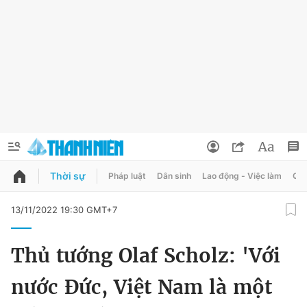
Thời sự
Pháp luật
Dân sinh
Lao động - Việc làm
Quy
QUẢNG CÁO
ĐẶT BÁO
13/11/2022 19:30 GMT+7
Thông tin tài khoản
Thủ tướng Olaf Scholz: 'Với
Đổi mật khẩu
Chuyên mục
nước Đức, Việt Nam là một
Tin đã lưu
Chuyên mục khác