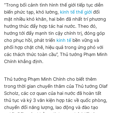
© 2003-2026 Bản quyền thuộc về Báo Thanh Niên. Cấm sao
“Trong bối cảnh tình hình thế giới tiếp tục diễn
chép dưới mọi hình thức nếu không có sự chấp thuận bằng văn
bản. Phát triển bởi ePi Technologies, JSC.
biến phức tạp, khó lường,
kinh tế thế giới
đối
mặt nhiều khó khăn, hai bên đã nhất trí phương
hướng thúc đẩy hợp tác hai nước. Theo đó,
hướng tới đẩy mạnh tin cậy chính trị, đóng góp
cho phục hồi, phát triển
kinh tế
bền vững và
phối hợp chặt chẽ, hiệu quả trong ứng phó với
các thách thức toàn cầu”, Thủ tướng Phạm Minh
Chính khẳng định.
Thủ tướng Phạm Minh Chính cho biết thêm
trong thời gian chuyến thăm của Thủ tướng Olaf
Scholz, các cơ quan của hai nước đã hoàn tất
thủ tục và ký 3 văn kiện hợp tác về quốc phòng,
chuyển đổi năng lượng, lao động và đào tạo