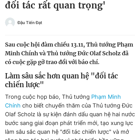
đối tác rất quan trọng'
Tin đã xem
Chào ngày mới
Tin 24h
Đăng xuất
Đậu Tiến Đạt
Tin thị trường
Tin 360
Sau cuộc hội đàm chiều 13.11, Thủ tướng Phạm
Video
Magazine
Minh Chính và Thủ tướng Đức Olaf Scholz đã
có cuộc gặp gỡ trao đổi với báo chí.
Sản phẩm khác
Làm sâu sắc hơn quan hệ "đối tác
chiến lược"
Tiện ích
Bạn cần biết
Trong cuộc họp báo, Thủ tướng
Phạm Minh
Thông tin tòa soạn
Liên hệ quảng cáo
Chính
cho biết chuyến thăm của Thủ tướng Đức
Olaf Scholz là sự kiện đánh dấu quan hệ hai nước
bước sang giai đoạn phát triển mới, tạo xung lực
làm sâu sắc quan hệ "đối tác chiến lược" và mở