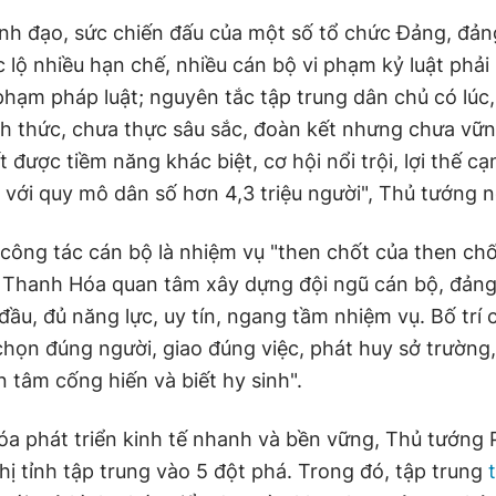
ãnh đạo, sức chiến đấu của một số tổ chức Đảng, đảng
 lộ nhiều hạn chế, nhiều cán bộ vi phạm kỷ luật phải b
phạm pháp luật; nguyên tắc tập trung dân chủ có lúc,
nh thức, chưa thực sâu sắc, đoàn kết nhưng chưa vữ
t được tiềm năng khác biệt, cơ hội nổi trội, lợi thế c
 với quy mô dân số hơn 4,3 triệu người", Thủ tướng n
ông tác cán bộ là nhiệm vụ "then chốt của then chố
h Thanh Hóa quan tâm xây dựng đội ngũ cán bộ, đảng 
ầu, đủ năng lực, uy tín, ngang tầm nhiệm vụ. Bố trí 
chọn đúng người, giao đúng việc, phát huy sở trường
n tâm cống hiến và biết hy sinh".
a phát triển kinh tế nhanh và bền vững, Thủ tướng
ị tỉnh tập trung vào 5 đột phá. Trong đó, tập trung