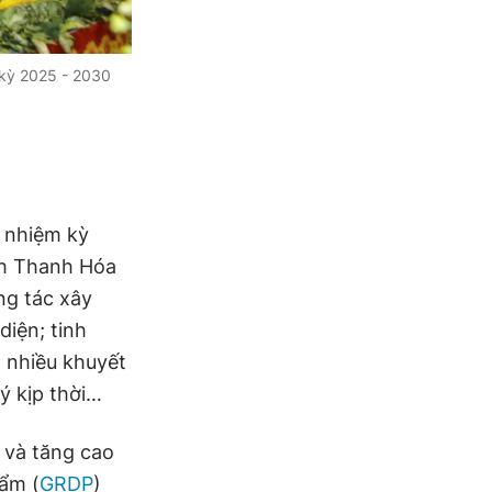
 kỳ 2025 - 2030
g nhiệm kỳ
nh Thanh Hóa
ng tác xây
diện; tinh
 nhiều khuyết
ý kịp thời…
u và tăng cao
hẩm (
GRDP
)