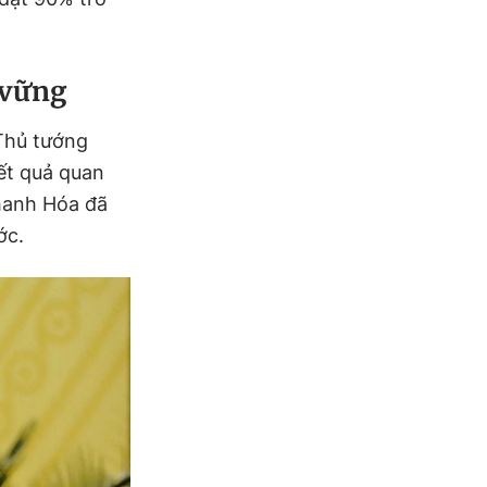
 vững
 Thủ tướng
ết quả quan
hanh Hóa đã
ớc.