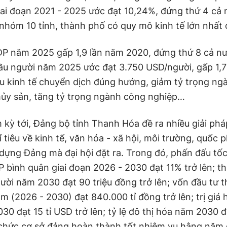
iai đoạn 2021 - 2025 ước đạt 10,24%, đứng thứ 4 cả
 nhóm 10 tỉnh, thành phố có quy mô kinh tế lớn nhất
 năm 2025 gấp 1,9 lần năm 2020, đứng thứ 8 cả n
ầu người năm 2025 ước đạt 3.750 USD/người, gấp 1,7
u kinh tế chuyển dịch đúng hướng, giảm tỷ trọng ng
hủy sản, tăng tỷ trọng ngành công nghiệp…
 kỳ tới, Đảng bộ tỉnh Thanh Hóa đề ra nhiều giải ph
 tiêu về kinh tế, văn hóa - xã hội, môi trường, quốc 
 dựng Đảng mà đại hội đặt ra. Trong đó, phấn đấu tố
 bình quân giai đoạn 2026 - 2030 đạt 11% trở lên; t
ười năm 2030 đạt 90 triệu đồng trở lên; vốn đầu tư t
m (2026 - 2030) đạt 840.000 tỉ đồng trở lên; trị giá
0 đạt 15 tỉ USD trở lên; tỷ lệ đô thị hóa năm 2030 
tổ chức cơ sở đảng hoàn thành tốt nhiệm vụ hằng năm