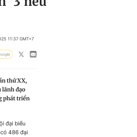
n '3 nêu
025 11:37 GMT+7
lần thứ XX,
 lãnh đạo
 phát triển
i đại biểu
 có 486 đại