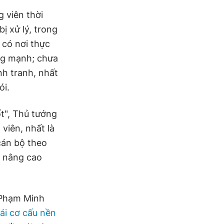
 viên thời
ị xử lý, trong
 có nơi thực
ng mạnh; chưa
ạnh tranh, nhất
ói.
t", Thủ tướng
viên, nhất là
cán bộ theo
, nâng cao
 Phạm Minh
tái cơ cấu nền