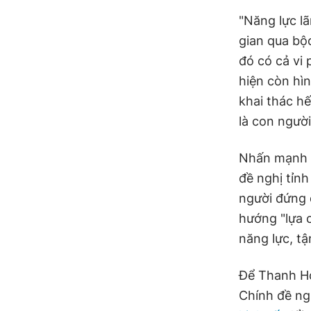
"Năng lực l
gian qua bộc
đó có cả vi 
hiện còn hì
khai thác hế
là con người
Nhấn mạnh c
đề nghị tỉn
người đứng đ
hướng "lựa 
năng lực, tậ
Để Thanh Hó
Chính đề ngh