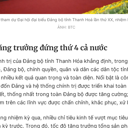
 tham dự Đại hội đại biểu Đảng bộ tỉnh Thanh Hoá lần thứ XX, nhiệm
ẢNH: BTC
ăng trưởng đứng thứ 4 cả nước
nh trị của Đảng bộ tỉnh Thanh Hóa khẳng định, tron
, Đảng bộ, chính quyền, quân và dân các dân tộc tỉ
nhiều kết quả quan trọng và toàn diện. Nổi bật là cô
đốn Đảng và hệ thống chính trị được triển khai toàn 
ết, thống nhất trong toàn Đảng bộ được tăng cường;
m trên các lĩnh vực được chấn chỉnh, khắc phục, xử l
ong nhiệm kỳ qua, nhiều chỉ tiêu kinh tế vượt mục tiê
m kỳ trước. Trong đó, tốc độ tăng trưởng tổng sản p