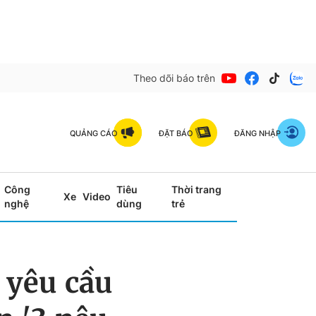
Theo dõi báo trên
QUẢNG CÁO
ĐẶT BÁO
ĐĂNG NHẬP
Công
Tiêu
Thời trang
Xe
Video
nghệ
dùng
trẻ
 yêu cầu