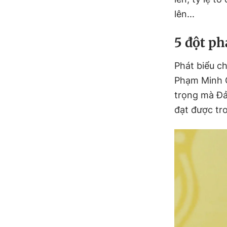
lên...
5 đột ph
Phát biểu c
Phạm Minh C
trọng mà Đả
đạt được tr