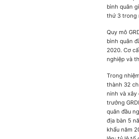
bình quân g
thứ 3 trong
Quy mô GRDP
bình quân đ
2020. Cơ cấ
nghiệp và t
Trong nhiệm
thành 32 chỉ
ninh và xây
trưởng GRDP
quân đầu ng
địa bàn 5 nă
khẩu năm 203
lên; tỷ lệ 