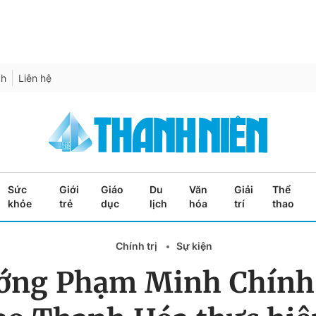
ch
Liên hệ
Sức
Giới
Giáo
Du
Văn
Giải
Thể
khỏe
trẻ
dục
lịch
hóa
trí
thao
Chính trị
Sự kiện
ớng Phạm Minh Chính