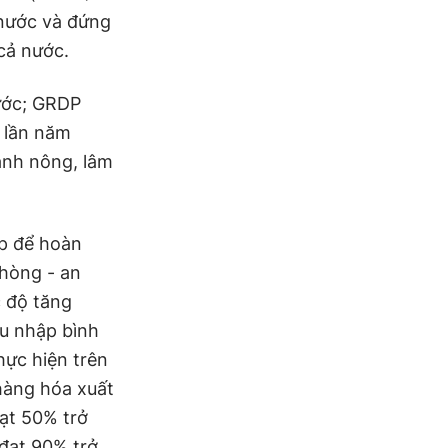
 nước và đứng
 cả nước.
ước; GRDP
 lần năm
ành nông, lâm
áp để hoàn
phòng - an
c độ tăng
hu nhập bình
hực hiện trên
 hàng hóa xuất
đạt 50% trở
 đạt 90% trở