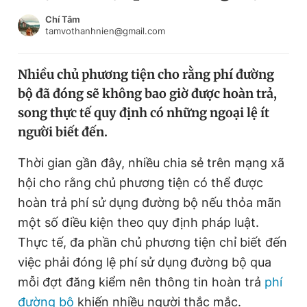
Chuyên mục khác
Chí Tâm
Tin đã xem
tamvothanhnien@gmail.com
Chào ngày mới
Tin 24h
Đăng xuất
Nhiều chủ phương tiện cho rằng phí đường
Tin thị trường
Tin 360
bộ đã đóng sẽ không bao giờ được hoàn trả,
song thực tế quy định có những ngoại lệ ít
Video
Magazine
người biết đến.
Thời gian gần đây, nhiều chia sẻ trên mạng xã
hội cho rằng chủ phương tiện có thể được
Sản phẩm khác
hoàn trả phí sử dụng đường bộ nếu thỏa mãn
Tiện ích
Bạn cần biết
một số điều kiện theo quy định pháp luật.
Thực tế, đa phần chủ phương tiện chỉ biết đến
Thông tin tòa soạn
Liên hệ quảng cáo
việc phải đóng lệ phí sử dụng đường bộ qua
mỗi đợt đăng kiểm nên thông tin hoàn trả
phí
đường bộ
khiến nhiều người thắc mắc.