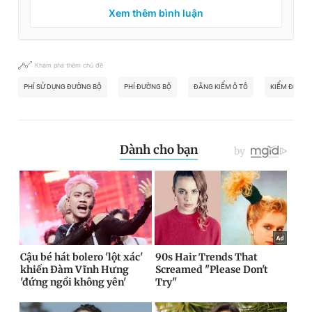
Xem thêm bình luận
Khám phá thêm chủ đề
PHÍ SỬ DỤNG ĐƯỜNG BỘ
PHÍ ĐƯỜNG BỘ
ĐĂNG KIỂM Ô TÔ
KIỂM ĐỊNH Ô