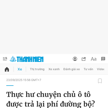
Xe
Thị trường
Xe xanh
Đánh giá xe
Tư vấn
Video
QUẢNG CÁO
ĐẶT BÁO
23/09/2025 15:56 GMT+7
Thông tin tài khoản
Thực hư chuyện chủ ô tô
Đổi mật khẩu
Chuyên mục
được trả lại phí đường bộ?
Tin đã lưu