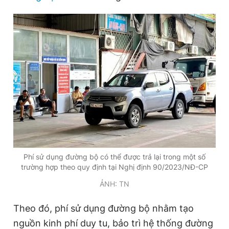
Đọc Thanh Niên trên điện thoại
Theo dõi báo trên
Hotline
Liên hệ quảng cáo
0906 645 777
0908 780 404
Phí sử dụng đường bộ có thể được trả lại trong một số
Đặt báo
Quảng cáo
RSS
Tòa soạn
Chính sách bảo
trường hợp theo quy định tại Nghị định 90/2023/NĐ-CP
ẢNH: TN
Tổng biên tập: Nguyễn Ngọc Toàn
Phó tổng biên tập thường trực: Hải Thành
Phó tổng biên tập: Lâm Hiếu Dũng
Theo đó, phí sử dụng đường bộ nhằm tạo
Phó tổng biên tập: Trần Việt Hưng
Tổng thư ký tòa soạn: Đức Trung
nguồn kinh phí duy tu, bảo trì hệ thống đường