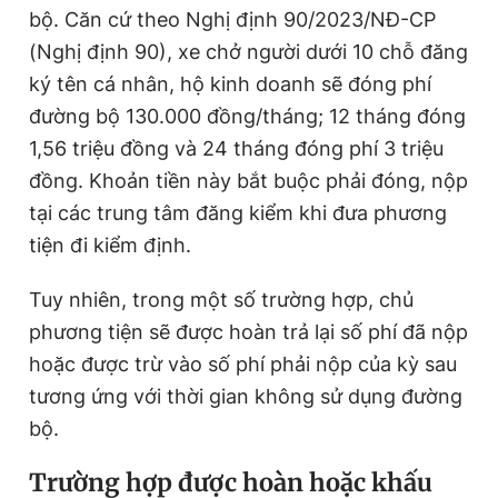
bộ. Căn cứ theo Nghị định 90/2023/NĐ-CP
Giấy phép xuất bản số 110/GP - BTTTT cấp ngày 24.3.2020
© 2003-2026 Bản quyền thuộc về Báo Thanh Niên. Cấm sao
(Nghị định 90), xe chở người dưới 10 chỗ đăng
chép dưới mọi hình thức nếu không có sự chấp thuận bằng văn
ký tên cá nhân, hộ kinh doanh sẽ đóng phí
bản. Phát triển bởi ePi Technologies, JSC.
đường bộ 130.000 đồng/tháng; 12 tháng đóng
1,56 triệu đồng và 24 tháng đóng phí 3 triệu
đồng. Khoản tiền này bắt buộc phải đóng, nộp
tại các trung tâm đăng kiểm khi đưa phương
tiện đi kiểm định.
Tuy nhiên, trong một số trường hợp, chủ
phương tiện sẽ được hoàn trả lại số phí đã nộp
hoặc được trừ vào số phí phải nộp của kỳ sau
tương ứng với thời gian không sử dụng đường
bộ.
Trường hợp được hoàn hoặc khấu