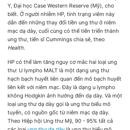
Y, Đại học Case Western Reserve (Mỹ), cho
biết. Ở người nhiễm HP, tình trạng viêm này
dẫn đến những thay đổi tiền ung thư ở niêm
mạc dạ dày, cuối cùng có thể tiến triển thành
ung thư, tiến sĩ Cummings chia sẻ, theo
Health.
HP có thể làm tăng nguy cơ mắc hai loại ung
thư: U lympho MALT là một dạng ung thư
hạch bạch huyết liên quan đến mô bạch huyết
liên kết với niêm mạc. Đây là dạng u lympho
không Hodgkin ảnh hưởng đến dạ dày. Và một
loại ung thư dạ dày gọi là ung thư biểu mô
tuyến, có nguồn gốc từ niêm mạc dạ dày.
Theo Hiệp hội Ung thư Mỹ, 90 - 95% tất cả
các loại
ung thư dạ dày
là ung thư biểu mô