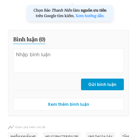
Chọn Báo
Thanh Niên
làm
nguồn ưu tiên
trên Google tìm kiếm.
Xem hướng dẫn.
Bình luận (
0
)
Gửi bình luận
Xem thêm bình luận
Khám phá thêm chủ đề
NHIỄM KHUẨN HP
HELICOBACTER PYLORI
UNG THƯ DẠ DÀY
TẦM SOÁT