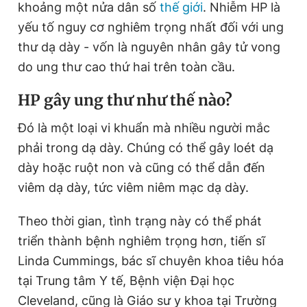
khoảng một nửa dân số
thế giới
. Nhiễm HP là
Giấy phép xuất bản số 110/GP - BTTTT cấp ngày 24.3.2020
© 2003-2026 Bản quyền thuộc về Báo Thanh Niên. Cấm sao
yếu tố nguy cơ nghiêm trọng nhất đối với ung
chép dưới mọi hình thức nếu không có sự chấp thuận bằng văn
thư dạ dày - vốn là nguyên nhân gây tử vong
bản. Phát triển bởi ePi Technologies, JSC.
do ung thư cao thứ hai trên toàn cầu.
HP gây ung thư như thế nào?
Đó là một loại vi khuẩn mà nhiều người mắc
phải trong dạ dày. Chúng có thể gây loét dạ
dày hoặc ruột non và cũng có thể dẫn đến
viêm dạ dày, tức viêm niêm mạc dạ dày.
Theo thời gian, tình trạng này có thể phát
triển thành bệnh nghiêm trọng hơn, tiến sĩ
Linda Cummings, bác sĩ chuyên khoa tiêu hóa
tại Trung tâm Y tế, Bệnh viện Đại học
Cleveland, cũng là Giáo sư y khoa tại Trường