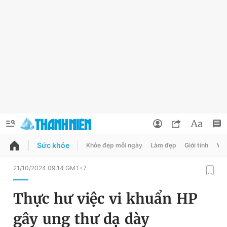
Sức khỏe
Khỏe đẹp mỗi ngày
Làm đẹp
Giới tính
Y t
QUẢNG CÁO
ĐẶT BÁO
21/10/2024 09:14 GMT+7
Thông tin tài khoản
Thực hư việc vi khuẩn HP
Đổi mật khẩu
Chuyên mục
gây ung thư dạ dày
Tin đã lưu