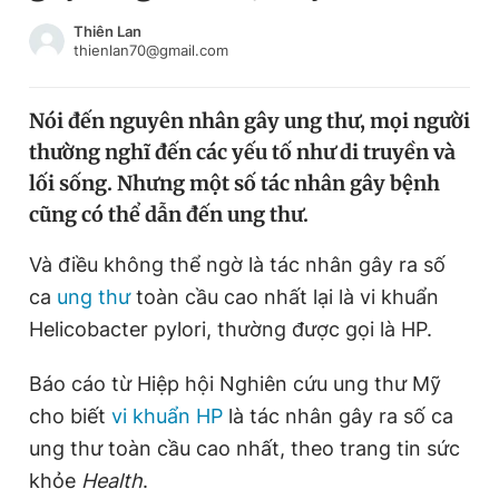
Chuyên mục khác
Thiên Lan
Tin đã xem
thienlan70@gmail.com
Chào ngày mới
Tin 24h
Đăng xuất
Nói đến nguyên nhân gây ung thư, mọi người
Tin thị trường
Tin 360
thường nghĩ đến các yếu tố như di truyền và
lối sống. Nhưng một số tác nhân gây bệnh
Video
Magazine
cũng có thể dẫn đến ung thư.
Và điều không thể ngờ là tác nhân gây ra số
ca
ung thư
toàn cầu cao nhất lại là vi khuẩn
Sản phẩm khác
Helicobacter pylori, thường được gọi là HP.
Tiện ích
Bạn cần biết
Báo cáo từ Hiệp hội Nghiên cứu ung thư Mỹ
Thông tin tòa soạn
Liên hệ quảng cáo
cho biết
vi khuẩn HP
là tác nhân gây ra số ca
ung thư toàn cầu cao nhất, theo trang tin sức
khỏe
Health
.