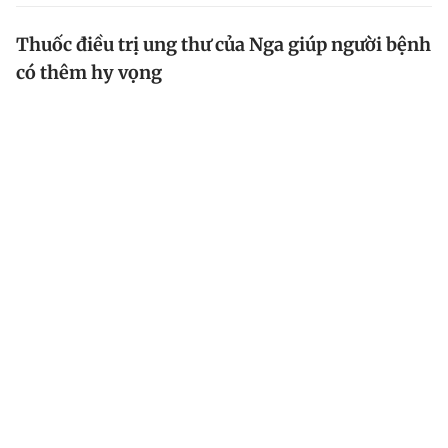
Thuốc điều trị ung thư của Nga giúp người bệnh
có thêm hy vọng
Bộ Y tế cấp phép thêm thuốc điều trị ung thư của Nga
(thuốc sinh học tương tự thuộc nhóm miễn dịch trị ung
thư) giúp người bệnh có thêm lựa chọn và tạo cơ hội
giảm giá thuốc điều trị gốc.