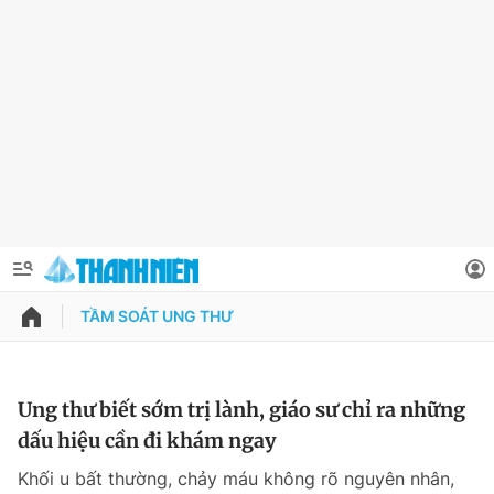
TẦM SOÁT UNG THƯ
QUẢNG CÁO
ĐẶT BÁO
Thông tin tài khoản
Ung thư biết sớm trị lành, giáo sư chỉ ra những
dấu hiệu cần đi khám ngay
Đổi mật khẩu
Chuyên mục
Khối u bất thường, chảy máu không rõ nguyên nhân,
Tin đã lưu