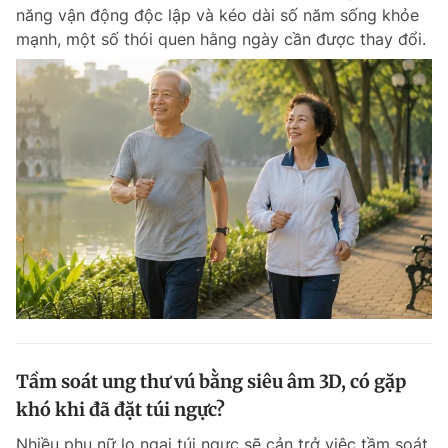
năng vận động độc lập và kéo dài số năm sống khỏe
mạnh, một số thói quen hằng ngày cần được thay đổi.
Đọc Thanh Niên trên điện thoại
Theo dõi báo trên
Hotline
Liên hệ quảng cáo
0906 645 777
0908 780 404
Đặt báo
Quảng cáo
RSS
Tòa soạn
Chính sách bảo m
Tổng biên tập: Nguyễn Ngọc Toàn
Tầm soát ung thư vú bằng siêu âm 3D, có gặp
Phó tổng biên tập thường trực: Hải Thành
Phó tổng biên tập: Lâm Hiếu Dũng
khó khi đã đặt túi ngực?
Phó tổng biên tập: Trần Việt Hưng
Tổng thư ký tòa soạn: Đức Trung
Nhiều phụ nữ lo ngại túi ngực sẽ cản trở việc tầm soát