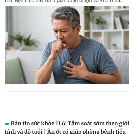
thở. Bệnh lúc này đã ở giai đoạn muộn và khó điều...
Bản tin sức khỏe 11.6: Tầm soát sớm theo giới
tính và độ tuổi | Ăn ớt có giúp phòng bệnh tiểu