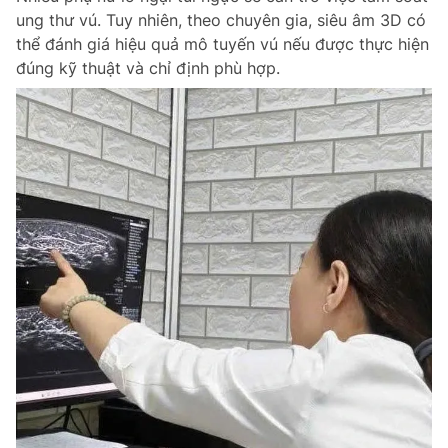
ung thư vú. Tuy nhiên, theo chuyên gia, siêu âm 3D có
Giấy phép xuất bản số 110/GP - BTTTT cấp ngày 24.3.2020
© 2003-2026 Bản quyền thuộc về Báo Thanh Niên. Cấm sao chép
thể đánh giá hiệu quả mô tuyến vú nếu được thực hiện
dưới mọi hình thức nếu không có sự chấp thuận bằng văn bản.
đúng kỹ thuật và chỉ định phù hợp.
Phát triển bởi ePi Technologies, JSC.