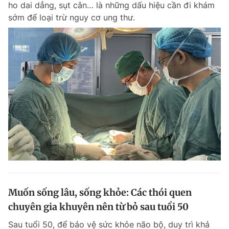
ho dai dẳng, sụt cân… là những dấu hiệu cần đi khám
Chuyên mục khác
sớm để loại trừ nguy cơ ung thư.
Tin đã xem
Chào ngày mới
Tin 24h
Đăng xuất
Tin thị trường
Tin 360
Video
Magazine
Sản phẩm khác
Tiện ích
Bạn cần biết
Thông tin tòa soạn
Liên hệ quảng cáo
Muốn sống lâu, sống khỏe: Các thói quen
chuyên gia khuyên nên từ bỏ sau tuổi 50
Sau tuổi 50, để bảo vệ sức khỏe não bộ, duy trì khả