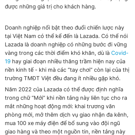
được những giá trị cho khách hàng.
Giấy phép xuất bản số 110/GP - BTTTT cấp ngày 24.3.2020
© 2003-2026 Bản quyền thuộc về Báo Thanh Niên. Cấm sao
chép dưới mọi hình thức nếu không có sự chấp thuận bằng văn
bản. Phát triển bởi ePi Technologies, JSC.
Doanh nghiệp nổi bật theo đuổi chiến lược này
tại Việt Nam có thể kể đến là Lazada. Có thể nói
Lazada là doanh nghiệp có những bước đi vững
vàng trong các thời điểm khó khăn, dù là
Covid-
19
hay giai đoạn nhiều thăng trầm hiện nay của
nền kinh tế - khi mà các “tay chơi” còn lại của thị
trường TMĐT Việt đều đang ít nhiều gặp khó.
Năm 2022 của Lazada có thể được định nghĩa
trong chữ “Mới” khi nền tảng này liên tục cho ra
mắt những hoạt động mới: khai trương văn
phòng mới, mở thêm dịch vụ giao nhận đa kênh,
mua 100 xe máy điện để bổ sung vào đội ngũ
giao hàng và theo một nguồn tin, nền tảng này