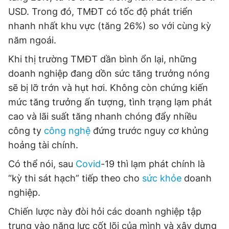
USD. Trong đó, TMĐT có tốc độ phát triển
nhanh nhất khu vực (tăng 26%) so với cùng kỳ
Đọc Thanh Niên trên điện thoại
năm ngoái.
Khi thị trường TMĐT dần bình ổn lại, những
doanh nghiệp đang dồn sức tăng trưởng nóng
sẽ bị lỡ trớn và hụt hơi. Không còn chứng kiến
Theo dõi báo trên
mức tăng trưởng ấn tượng, tình trạng lạm phát
cao và lãi suất tăng nhanh chóng đẩy nhiều
Hotline
Liên hệ quảng cáo
công ty
công nghệ
đứng trước nguy cơ khủng
0906 645 777
0908 780 404
hoảng tài chính.
Có thể nói, sau
Covid
-19 thì lạm phát chính là
Đặt báo
Quảng cáo
RSS
Tòa soạn
Chính sách bảo
“kỳ thi sát hạch” tiếp theo cho
sức khỏe
doanh
Tổng biên tập: Nguyễn Ngọc Toàn
nghiệp.
Phó tổng biên tập thường trực: Hải Thành
Phó tổng biên tập: Lâm Hiếu Dũng
Chiến lược này đòi hỏi các doanh nghiệp tập
Phó tổng biên tập: Trần Việt Hưng
Tổng thư ký tòa soạn: Đức Trung
trung vào năng lực cốt lõi của mình và xây dựng