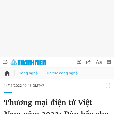
Công nghệ
Tin tức công nghệ
QUẢNG CÁO
ĐẶT BÁO
14/12/2022 10:48 GMT+7
Thông tin tài khoản
Thương mại điện tử Việt
Đổi mật khẩu
Chuyên mục
Tin đã lưu