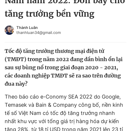
Nam năm 2022: Đòn bẩy cho
Chuyên mục khác
tăng trưởng bền vững
Tin đã xem
Chào ngày mới
Tin 24h
Thành Luân
Đăng xuất
thanhluan34@gmail.com
Tin thị trường
Tin 360
Tốc độ tăng trưởng thương mại điện tử
Video
Magazine
(TMĐT) trong năm 2022 đang dần bình ổn lại
sau sự bùng nổ trong giai đoạn 2020 - 2021,
các doanh nghiệp TMĐT sẽ ra sao trên đường
Sản phẩm khác
đua này?
Tiện ích
Bạn cần biết
Theo báo cáo e-Conomy SEA 2022 do Google,
Temasek và Bain & Company công bố, nền kinh
Thông tin tòa soạn
Liên hệ quảng cáo
tế số Việt Nam có tốc độ tăng trưởng nhanh
nhất khu vực với tổng giá trị hàng hóa dự kiến
tăng 28%, từ 18 tỉ USD trong năm 2021 lên 23 tỉ