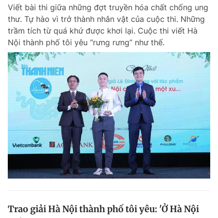
Viết bài thi giữa những đợt truyền hóa chất chống ung
thư. Tự hào vì trở thành nhân vật của cuộc thi. Những
trầm tích từ quá khứ được khơi lại. Cuộc thi viết Hà
Đọc Thanh Niên trên điện thoại
Nội thành phố tôi yêu “rưng rưng” như thế.
Theo dõi báo trên
Hotline
Liên hệ quảng cáo
0906 645 777
0908 780 404
Đặt báo
Quảng cáo
RSS
Tòa soạn
Chính sách bảo m
Tổng biên tập: Nguyễn Ngọc Toàn
Phó tổng biên tập thường trực: Hải Thành
Phó tổng biên tập: Lâm Hiếu Dũng
Phó tổng biên tập: Trần Việt Hưng
Trao giải Hà Nội thành phố tôi yêu: 'Ở Hà Nội
Tổng thư ký tòa soạn: Đức Trung