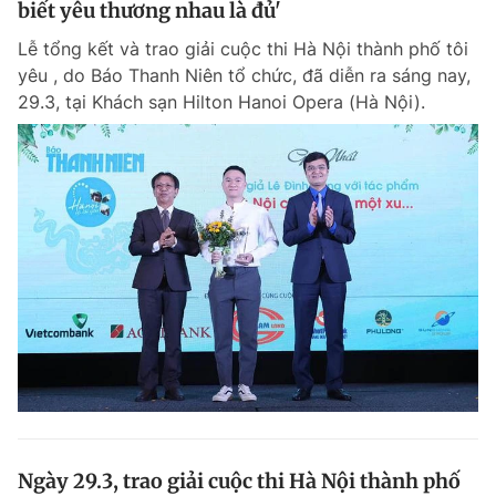
biết yêu thương nhau là đủ'
Giấy phép xuất bản số 110/GP - BTTTT cấp ngày 24.3.2020
© 2003-2026 Bản quyền thuộc về Báo Thanh Niên. Cấm sao chép
Lễ tổng kết và trao giải cuộc thi Hà Nội thành phố tôi
dưới mọi hình thức nếu không có sự chấp thuận bằng văn bản.
yêu , do Báo Thanh Niên tổ chức, đã diễn ra sáng nay,
Phát triển bởi ePi Technologies, JSC.
29.3, tại Khách sạn Hilton Hanoi Opera (Hà Nội).
Ngày 29.3, trao giải cuộc thi Hà Nội thành phố