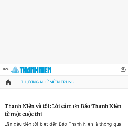
THƯƠNG NHỚ MIỀN TRUNG
QUẢNG CÁO
ĐẶT BÁO
Thông tin tài khoản
Thanh Niên và tôi: Lời cảm ơn Báo Thanh Niên
từ một cuộc thi
Đổi mật khẩu
Chuyên mục
Lần đầu tiên tôi biết đến Báo Thanh Niên là thông qua
Tin đã lưu