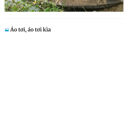
Áo tơi, áo tơi kìa
Mỗi lần về thăm quê, nhìn chiếc áo tơi lặng lẽ treo trên
vách cửa lại như thấy dáng mẹ, dáng cha năm nào
đang còn đó trong niềm thương nỗi nhớ dâng trào.