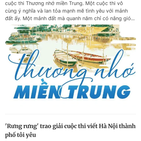
cuộc thi Thương nhớ miền Trung. Một cuộc thi vô
Chuyên mục khác
cùng ý nghĩa và lan tỏa mạnh mẽ tình yêu với mảnh
Tin đã xem
đất ấy. Một mảnh đất mà quanh năm chỉ có nắng gió...
Chào ngày mới
Tin 24h
Đăng xuất
Tin thị trường
Tin 360
Video
Magazine
Sản phẩm khác
Tiện ích
Bạn cần biết
Thông tin tòa soạn
Liên hệ quảng cáo
'Rưng rưng' trao giải cuộc thi viết Hà Nội thành
phố tôi yêu