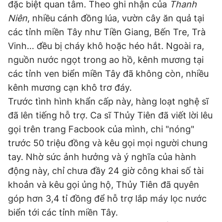
đặc biệt quan tâm. Theo ghi nhận của
Thanh
Niên
, nhiều cánh đồng lúa, vườn cây ăn quả tại
Đọc Thanh Niên trên điện thoại
các tỉnh miền Tây như Tiền Giang, Bến Tre, Trà
Vinh... đều bị cháy khô hoặc héo hắt. Ngoài ra,
nguồn nước ngọt trong ao hồ, kênh mương tại
các tỉnh ven biển miền Tây đã không còn, nhiều
Theo dõi báo trên
kênh mương cạn khô trơ đáy.
Trước tình hình khẩn cấp này, hàng loạt nghệ sĩ
Hotline
Liên hệ quảng cáo
đã lên tiếng hỗ trợ. Ca sĩ Thủy Tiên đã viết lời lêu
0906 645 777
0908 780 404
gọi trên trang Facbook của mình, chi "nóng"
trước 50 triệu đồng và kêu gọi mọi người chung
Đặt báo
Quảng cáo
RSS
Tòa soạn
Chính sách bảo
tay. Nhờ sức ảnh hưởng và ý nghĩa của hành
Tổng biên tập: Nguyễn Ngọc Toàn
động này, chỉ chưa đầy 24 giờ công khai số tài
Phó tổng biên tập thường trực: Hải Thành
Phó tổng biên tập: Lâm Hiếu Dũng
khoản và kêu gọi ủng hộ, Thủy Tiên đã quyên
Phó tổng biên tập: Trần Việt Hưng
góp hơn 3,4 tỉ đồng để hỗ trợ lắp máy lọc nước
Tổng thư ký tòa soạn: Đức Trung
biển tới các tỉnh miền Tây.
Giấy phép xuất bản số 110/GP - BTTTT cấp ngày 24.3.2020