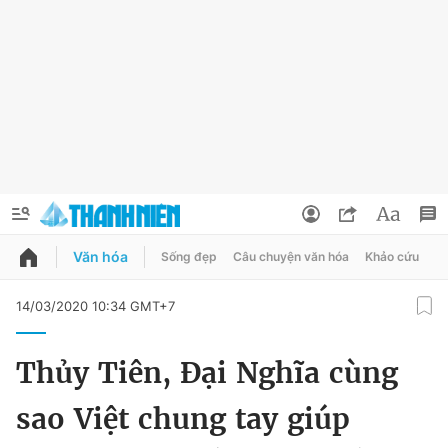
Văn hóa
Sống đẹp
Câu chuyện văn hóa
Khảo cứu
X
QUẢNG CÁO
ĐẶT BÁO
14/03/2020 10:34 GMT+7
Thông tin tài khoản
Thủy Tiên, Đại Nghĩa cùng
Đổi mật khẩu
Chuyên mục
sao Việt chung tay giúp
Tin đã lưu
Chuyên mục khác