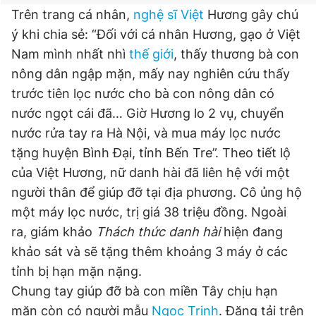
Trên trang cá nhân,
nghệ sĩ Việt
Hương gây chú
ý khi chia sẻ: “Đối với cá nhân Hương, gạo ở Việt
Nam mình nhất nhì
thế giới
, thấy thương bà con
nông dân ngập mặn, mấy nay nghiên cứu thấy
trước tiên lọc nước cho bà con nông dân có
nước ngọt cái đã… Giờ Hương lo 2 vụ, chuyển
nước rửa tay ra Hà Nội, và mua máy lọc nước
tặng huyện Bình Đại, tỉnh Bến Tre”. Theo tiết lộ
của Việt Hương, nữ danh hài đã liên hệ với một
người thân để giúp đỡ tại địa phương. Cô ủng hộ
một máy lọc nước, trị giá 38 triệu đồng. Ngoài
ra, giám khảo
Thách thức danh hài
hiện đang
khảo sát và sẽ tặng thêm khoảng 3 máy ở các
tỉnh bị hạn mặn nặng.
Chung tay giúp đỡ bà con miền Tây chịu hạn
mặn còn có người mẫu
Ngọc Trinh
. Đăng tải trên