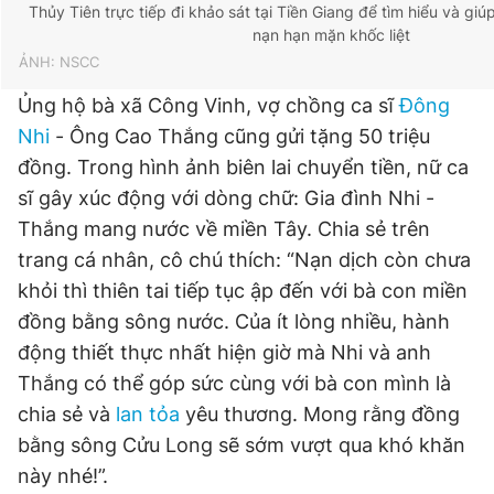
Thủy Tiên trực tiếp đi khảo sát tại Tiền Giang để tìm hiểu và gi
nạn hạn mặn khốc liệt
ẢNH: NSCC
Ủng hộ bà xã Công Vinh, vợ chồng ca sĩ
Đông
Nhi
- Ông Cao Thắng cũng gửi tặng 50 triệu
đồng. Trong hình ảnh biên lai chuyển tiền, nữ ca
sĩ gây xúc động với dòng chữ: Gia đình Nhi -
Thắng mang nước về miền Tây. Chia sẻ trên
trang cá nhân, cô chú thích: “Nạn dịch còn chưa
khỏi thì thiên tai tiếp tục ập đến với bà con miền
đồng bằng sông nước. Của ít lòng nhiều, hành
động thiết thực nhất hiện giờ mà Nhi và anh
Thắng có thể góp sức cùng với bà con mình là
chia sẻ và
lan tỏa
yêu thương. Mong rằng đồng
bằng sông Cửu Long sẽ sớm vượt qua khó khăn
này nhé!”.