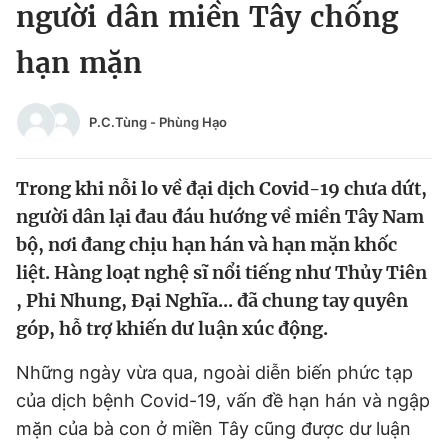
người dân miền Tây chống
Tin đã xem
Chào ngày mới
Tin 24h
hạn mặn
Đăng xuất
Tin thị trường
Tin 360
P.C.Tùng
-
Phùng Hạo
Video
Magazine
Trong khi nỗi lo về đại dịch Covid-19 chưa dứt,
người dân lại đau đáu hướng về miền Tây Nam
Sản phẩm khác
bộ, nơi đang chịu hạn hán và hạn mặn khốc
liệt. Hàng loạt nghệ sĩ nổi tiếng như Thủy Tiên
Tiện ích
Bạn cần biết
, Phi Nhung, Đại Nghĩa... đã chung tay quyên
góp, hỗ trợ khiến dư luận xúc động.
Thông tin tòa soạn
Liên hệ quảng cáo
Những ngày vừa qua, ngoài diễn biến phức tạp
của dịch bệnh Covid-19, vấn đề hạn hán và ngập
mặn của bà con ở miền Tây cũng được dư luận