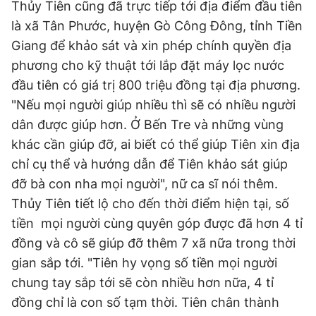
Thủy Tiên cũng đã trực tiếp tới địa điểm đầu tiên
© 2003-2026 Bản quyền thuộc về Báo Thanh Niên. Cấm sao
chép dưới mọi hình thức nếu không có sự chấp thuận bằng văn
là xã Tân Phước, huyện Gò Công Đông, tỉnh Tiền
bản. Phát triển bởi ePi Technologies, JSC.
Giang để khảo sát và xin phép chính quyền địa
phương cho kỹ thuật tới lắp đặt máy lọc nước
đầu tiên có giá trị 800 triệu đồng tại địa phương.
"Nếu mọi người giúp nhiều thì sẽ có nhiều người
dân được giúp hơn. Ở Bến Tre và những vùng
khác cần giúp đỡ, ai biết có thể giúp Tiên xin địa
chỉ cụ thể và hướng dẫn để Tiên khảo sát giúp
đỡ bà con nha mọi người", nữ ca sĩ nói thêm.
Thủy Tiên tiết lộ cho đến thời điểm hiện tại, số
tiền mọi người cùng quyên góp được đã hơn 4 tỉ
đồng và cô sẽ giúp đỡ thêm 7 xã nữa trong thời
gian sắp tới. "Tiên hy vọng số tiền mọi người
chung tay sắp tới sẽ còn nhiều hơn nữa, 4 tỉ
đồng chỉ là con số tạm thời. Tiên chân thành