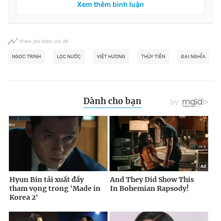
Xem thêm bình luận
Khám phá thêm chủ đề
NGỌC TRINH
LỌC NƯỚC
VIỆT HƯƠNG
THÙY TIÊN
ĐẠI NGHĨA