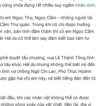
ng cũng chứa đựng rất nhiều suy ngẫm
nhân sinh
.
chị em Ngọc Thư, Ngọc Cầm – những người tài
i Cầm Thư quán. Trong khi cô chị được hưởng
ốn văn, bản tính đằm thắm thì cô em Ngọc Cầm
hát
Hải du
có thể làm say đắm biết bao tâm tư
 phê duyệt tấu chương, vua Lê Thánh Tông tình
bà
tấu khúc
Hải du
nhưng không thể biết nó đến
vô tình vợ chồng Ngô Chi Lan, Phù Thúc Hoành
c gặp hai chị em này, và biết tiếng đàn đến từ
bắt đầu, khi các nhân vật không thể có được
hững vòng xoáy của vật chất, tiền tài, địa vị