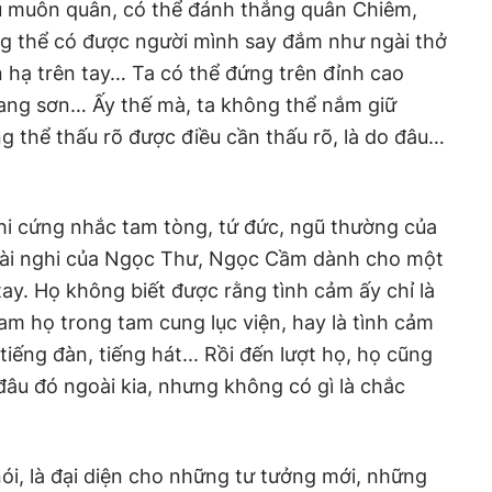
 muôn quân, có thể đánh thắng quân Chiêm,
g thể có được người mình say đắm như ngài thở
n hạ trên tay… Ta có thể đứng trên đỉnh cao
ang sơn… Ấy thế mà, ta không thể nắm giữ
g thể thấu rõ được điều cần thấu rõ, là do đâu…
hi cứng nhắc tam tòng, tứ đức, ngũ thường của
oài nghi của Ngọc Thư, Ngọc Cầm dành cho một
tay. Họ không biết được rằng tình cảm ấy chỉ là
am họ trong tam cung lục viện, hay là tình cảm
tiếng đàn, tiếng hát... Rồi đến lượt họ, họ cũng
âu đó ngoài kia, nhưng không có gì là chắc
nói, là đại diện cho những tư tưởng mới, những