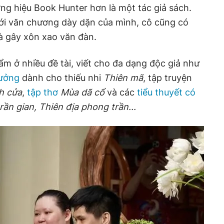
ng hiệu Book Hunter hơn là một tác giả sách.
với văn chương dày dặn của mình, cô cũng có
à gây xôn xao văn đàn.
ẩm ở nhiều đề tài, viết cho đa dạng độc giả như
tưởng
dành cho thiếu nhi
Thiên mã
, tập truyện
h cửa
,
tập thơ
Mùa dã cổ
và các
tiểu thuyết có
rần gian, Thiên địa phong trần...