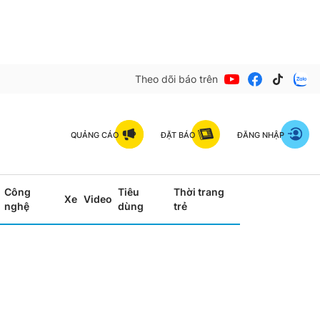
Theo dõi báo trên
QUẢNG CÁO
ĐẶT BÁO
ĐĂNG NHẬP
Công
Tiêu
Thời trang
Xe
Video
nghệ
dùng
trẻ