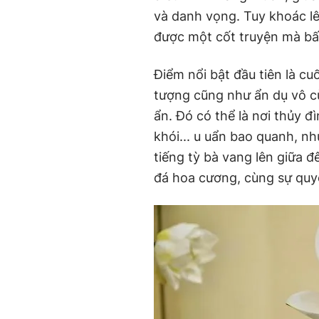
và danh vọng. Tuy khoác lên
được một cốt truyện mà bất
Điểm nổi bật đầu tiên là cu
tượng cũng như ẩn dụ vô c
ẩn. Đó có thể là nơi thủy đì
khói... u uẩn bao quanh, nh
tiếng tỳ bà vang lên giữa đ
đá hoa cương, cùng sự quyến