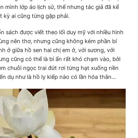
 mình lớp áo lịch sử, thế nhưng tác giả đã kể
 kỳ ai cũng từng gặp phải.
ốn sách được viết theo lối duy mỹ với nhiều hình
ùng nên thơ, nhưng cũng không kém phần bí
nh ở giữa hồ sen hai chị em ở, với sương, với
ưng cũng có thể là bí ẩn rất khó chạm vào, bởi
êm chuỗi ngọc trai đứt rơi từng hạt xuống nền
 dụ như là hồ ly kiếp nào có lần hóa thân...