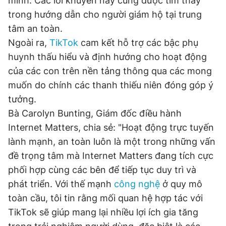
mình. Các lời khuyên này cũng được tìm thấy
Giấy phép xuất bản số 110/GP - BTTTT cấp ngày 24.3.2020
trong hướng dẫn cho người giám hộ tại trung
© 2003-2026 Bản quyền thuộc về Báo Thanh Niên. Cấm sao
tâm an toàn.
chép dưới mọi hình thức nếu không có sự chấp thuận bằng văn
bản. Phát triển bởi ePi Technologies, JSC.
Ngoài ra,
TikTok
cam kết hỗ trợ các bậc phụ
huynh thấu hiểu và định hướng cho hoạt động
của các con trên nền tảng thông qua các mong
muốn do chính các thanh thiếu niên đóng góp ý
tưởng.
Bà Carolyn Bunting, Giám đốc điều hành
Internet Matters, chia sẻ: "Hoạt động trực tuyến
lành mạnh, an toàn luôn là một trong những vấn
đề trọng tâm mà Internet Matters đang tích cực
phối hợp cùng các bên để tiếp tục duy trì và
phát triển. Với thế mạnh
công nghệ
ở quy mô
toàn cầu, tôi tin rằng mối quan hệ hợp tác với
TikTok sẽ giúp mang lại nhiều lợi ích gia tăng