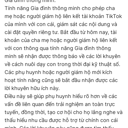
Gia đình thông minh.
Tính năng Gia đình thông minh cho phép cha
mẹ hoặc người giám hộ liên kết tài khoản TikTok
Đọc Thanh Niên trên điện thoại
của mình với con cái, giám sát các nội dung và
cài đặt quyền riêng tư. Bắt đầu từ hôm nay, tài
khoản của cha mẹ hoặc người giám hộ liên kết
với con thông qua tính năng Gia đình thông
Theo dõi báo trên
minh sẽ nhận được thông báo về các lời khuyên
về cách nuôi dạy con trong thời đại kỹ thuật số.
Hotline
Liên hệ quảng cáo
Các phụ huynh hoặc người giám hộ mới kích
0906 645 777
0908 780 404
hoạt tính năng cũng sẽ bắt đầu nhận được các
lời khuyên hữu ích này.
Đặt báo
Quảng cáo
RSS
Tòa soạn
Chính sách bảo
Điều này sẽ giúp phụ huynh hiểu rõ hơn về các
Tổng biên tập: Nguyễn Ngọc Toàn
vấn đề liên quan đến trải nghiệm an toàn trực
Phó tổng biên tập thường trực: Hải Thành
tuyến, đồng thời, tạo cơ hội cho họ lắng nghe và
Phó tổng biên tập: Lâm Hiếu Dũng
Phó tổng biên tập: Trần Việt Hưng
thấu hiểu nhu cầu được hỗ trợ từ chính con cái
Tổng thư ký tòa soạn: Đức Trung