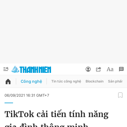
Công nghệ
Tin tức công nghệ
Blockchain
Sản phẩm
QUẢNG CÁO
ĐẶT BÁO
06/09/2021 16:31 GMT+7
Thông tin tài khoản
TikTok cải tiến tính năng
Đổi mật khẩu
Chuyên mục
Tin đã lưu