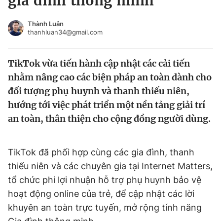
gia đình thông minh
Chuyên mục khác
Tin đã xem
Thành Luân
thanhluan34@gmail.com
Chào ngày mới
Tin 24h
Đăng xuất
TikTok vừa tiến hành cập nhật các cải tiến
Tin thị trường
Tin 360
nhằm nâng cao các biện pháp an toàn dành cho
đối tượng phụ huynh và thanh thiếu niên,
Video
Magazine
hướng tới việc phát triển một nền tảng giải trí
an toàn, thân thiện cho cộng đồng người dùng.
Sản phẩm khác
Tiện ích
Bạn cần biết
TikTok đã phối hợp cùng các gia đình, thanh
thiếu niên và các chuyên gia tại Internet Matters,
tổ chức phi lợi nhuận hỗ trợ phụ huynh bảo vệ
Thông tin tòa soạn
Liên hệ quảng cáo
hoạt động online của trẻ, để cập nhật các lời
khuyên an toàn trực tuyến, mở rộng tính năng