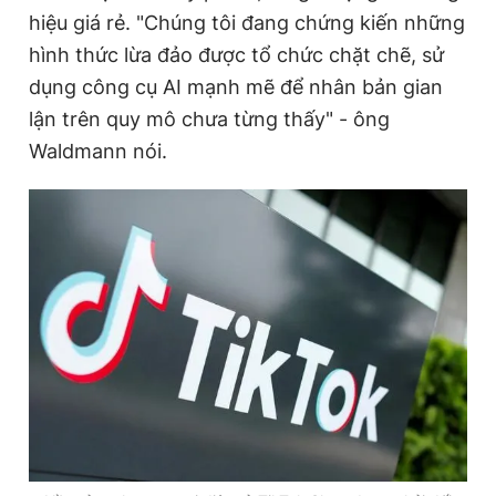
hiệu giá rẻ. "Chúng tôi đang chứng kiến những
hình thức lừa đảo được tổ chức chặt chẽ, sử
Đọc Thanh Niên trên điện thoại
dụng công cụ AI mạnh mẽ để nhân bản gian
lận trên quy mô chưa từng thấy" - ông
Waldmann nói.
Theo dõi báo trên
Hotline
Liên hệ quảng cáo
0906 645 777
0908 780 404
Đặt báo
Quảng cáo
RSS
Tòa soạn
Chính sách bảo
Tổng biên tập: Nguyễn Ngọc Toàn
Phó tổng biên tập thường trực: Hải Thành
Phó tổng biên tập: Lâm Hiếu Dũng
Phó tổng biên tập: Trần Việt Hưng
Tổng thư ký tòa soạn: Đức Trung