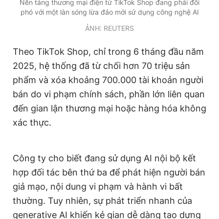
Nền tảng thương mại điện tử TikTok Shop đang phải đối
Giấy phép xuất bản số 110/GP - BTTTT cấp ngày 24.3.2020
phó với một làn sóng lừa đảo mới sử dụng công nghệ AI
© 2003-2026 Bản quyền thuộc về Báo Thanh Niên. Cấm sao
chép dưới mọi hình thức nếu không có sự chấp thuận bằng văn
ẢNH: REUTERS
bản. Phát triển bởi ePi Technologies, JSC.
Theo TikTok Shop, chỉ trong 6 tháng đầu năm
2025, hệ thống đã từ chối hơn 70 triệu sản
phẩm và xóa khoảng 700.000 tài khoản người
bán do vi phạm chính sách, phần lớn liên quan
đến gian lận thương mại hoặc hàng hóa không
xác thực.
Công ty cho biết đang sử dụng AI nội bộ kết
hợp đối tác bên thứ ba để phát hiện người bán
giả mạo, nội dung vi phạm và hành vi bất
thường. Tuy nhiên, sự phát triển nhanh của
generative AI khiến kẻ gian dễ dàng tạo dựng