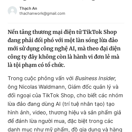
Chuyên mục khác
Thạch An
Tin đã xem
thachanwork@gmail.com
Chào ngày mới
Tin 24h
Đăng xuất
Nền tảng thương mại điện tử TikTok Shop
Tin thị trường
Tin 360
đang phải đối phó với một làn sóng lừa đảo
mới sử dụng công nghệ AI, mà theo đại diện
Video
Magazine
công ty đây không còn là hành vi đơn lẻ mà
là tội phạm có tổ chức.
Trong cuộc phỏng vấn với
Business Insider,
Sản phẩm khác
ông Nicolas Waldmann, Giám đốc quản lý và
Tiện ích
Bạn cần biết
đối ngoại của TikTok Shop, cho biết các nhóm
lừa đảo đang dùng AI (trí tuệ nhân tạo) tạo
Thông tin tòa soạn
Liên hệ quảng cáo
hình ảnh, video, thương hiệu và sản phẩm giả
để đánh lừa người mua, đặc biệt trong các
danh mục như mỹ phẩm, đồ gia dụng và hàng