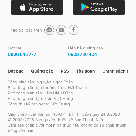
Theo dõi báo trên
Hotline
Liên hệ quảng cáo
0906 645 777
0908 780 404
Đặt báo
Quảng cáo
RSS
Tòa soạn
Chính sách bảo
Tổng biên tập: Nguyễn Ngọc Toàn
Phó tổng biên tập thường trực: Hải Thành
Phó tổng biên tập: Lâm Hiếu Dũng
Phó tổng biên tập: Trần Việt Hưng
Tổng thư ký tòa soạn: Đức Trung
Giấy phép xuất bản số 110/GP - BTTTT cấp ngày 24.3.2020
© 2003-2026 Bản quyền thuộc về Báo Thanh Niên.
Cấm sao chép dưới mọi hình thức nếu không có sự chấp thuận
bằng văn bản.