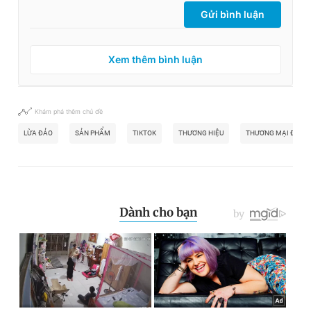
Gửi bình luận
Xem thêm bình luận
Khám phá thêm chủ đề
LỪA ĐẢO
SẢN PHẨM
TIKTOK
THƯƠNG HIỆU
THƯƠNG MẠI ĐIỆN 