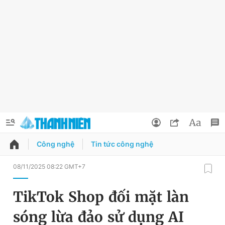
Công nghệ
Tin tức công nghệ
QUẢNG CÁO
ĐẶT BÁO
08/11/2025 08:22 GMT+7
Thông tin tài khoản
TikTok Shop đối mặt làn
Đổi mật khẩu
Chuyên mục
sóng lừa đảo sử dụng AI
Tin đã lưu