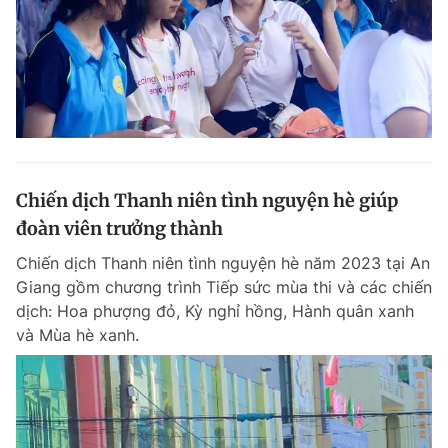
Giấy phép xuất bản số 110/GP - BTTTT cấp ngày 24.3.2020
© 2003-2026 Bản quyền thuộc về Báo Thanh Niên. Cấm sao chép
dưới mọi hình thức nếu không có sự chấp thuận bằng văn bản.
Phát triển bởi ePi Technologies, JSC.
Chiến dịch Thanh niên tình nguyện hè giúp
đoàn viên trưởng thành
Chiến dịch Thanh niên tình nguyện hè năm 2023 tại An
Giang gồm chương trình Tiếp sức mùa thi và các chiến
dịch: Hoa phượng đỏ, Kỳ nghỉ hồng, Hành quân xanh
và Mùa hè xanh.