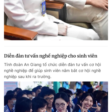
Đọc Thanh Niên trên điện thoại
Theo dõi báo trên
Diễn đàn tư vấn nghề nghiệp cho sinh viên
Hotline
Liên hệ quảng cáo
Tỉnh đoàn An Giang tổ chức diễn đàn tư vấn cơ hội
0906 645 777
0908 780 404
nghề nghiệp để giúp sinh viên nắm bắt cơ hội nghề
nghiệp sau khi ra trường.
Đặt báo
Quảng cáo
RSS
Tòa soạn
Chính sách bảo m
Tổng biên tập: Nguyễn Ngọc Toàn
Phó tổng biên tập thường trực: Hải Thành
Phó tổng biên tập: Lâm Hiếu Dũng
Phó tổng biên tập: Trần Việt Hưng
Tổng thư ký tòa soạn: Đức Trung