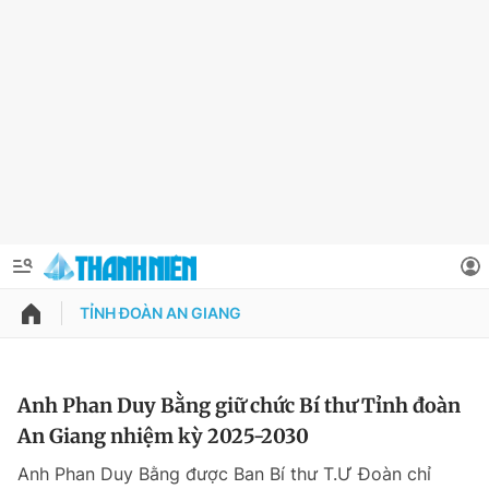
TỈNH ĐOÀN AN GIANG
QUẢNG CÁO
ĐẶT BÁO
Thông tin tài khoản
Anh Phan Duy Bằng giữ chức Bí thư Tỉnh đoàn
An Giang nhiệm kỳ 2025-2030
Đổi mật khẩu
Chuyên mục
Anh Phan Duy Bằng được Ban Bí thư T.Ư Đoàn chỉ
Tin đã lưu