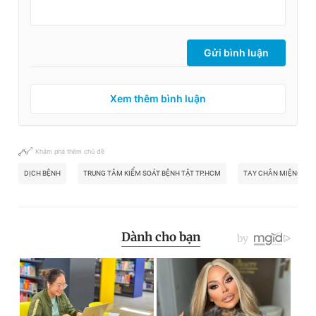
Gửi bình luận
Xem thêm bình luận
Khám phá thêm chủ đề
DỊCH BỆNH
TRUNG TÂM KIỂM SOÁT BỆNH TẬT TP.HCM
TAY CHÂN MIỆNG