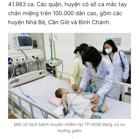
41.983 ca. Các quận, huyện có số ca mắc tay
chân miệng trên 100.000 dân cao, gồm các
huyện Nhà Bè, Cần Giờ và Bình Chánh.
Đọc Thanh Niên trên điện thoại
Theo dõi báo trên
Hotline
Liên hệ quảng cáo
0906 645 777
0908 780 404
Đặt báo
Quảng cáo
RSS
Tòa soạn
Chính sách bảo
Tổng biên tập: Nguyễn Ngọc Toàn
Phó tổng biên tập thường trực: Hải Thành
Phó tổng biên tập: Lâm Hiếu Dũng
Một số dịch bệnh truyền nhiễm tại TP.HCM đang có xu
Phó tổng biên tập: Trần Việt Hưng
hướng giảm
Tổng thư ký tòa soạn: Đức Trung