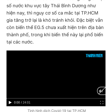
số nước khu vực tây Thái Bình Dương như
hiện nay, thì nguy cơ số ca mắc tại TP.HCM
gia tăng trở lại là khó tránh khỏi. Đặc biệt vẫn
còn biến thể EG.5 chưa xuất hiện trên địa bàn
thành phố, trong khi biến thể này lại phổ biến
tại các nước.
C
0:00
/
D
24:01
u
u
Tình hình dịch Covid-19 tại TP.HCM