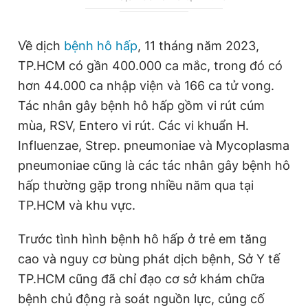
r
r
r
a
Về dịch
bệnh hô hấp
, 11 tháng năm 2023,
e
t
TP.HCM có gần 400.000 ca mắc, trong đó có
n
i
hơn 44.000 ca nhập viện và 166 ca tử vong.
t
o
Tác nhân gây bệnh hô hấp gồm vi rút cúm
T
n
mùa, RSV, Entero vi rút. Các vi khuẩn H.
i
Influenzae, Strep. pneumoniae và Mycoplasma
m
pneumoniae cũng là các tác nhân gây bệnh hô
e
hấp thường gặp trong nhiều năm qua tại
TP.HCM và khu vực.
Trước tình hình bệnh hô hấp ở trẻ em tăng
cao và nguy cơ bùng phát dịch bệnh, Sở Y tế
TP.HCM cũng đã chỉ đạo cơ sở khám chữa
bệnh chủ động rà soát nguồn lực, củng cố