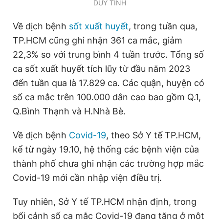
DUY TÍNH
Giấy phép xuất bản số 110/GP - BTTTT cấp ngày 24.3.2020
© 2003-2026 Bản quyền thuộc về Báo Thanh Niên. Cấm sao
Về dịch bệnh
sốt xuất huyết
, trong tuần qua,
chép dưới mọi hình thức nếu không có sự chấp thuận bằng văn
bản. Phát triển bởi ePi Technologies, JSC.
TP.HCM cũng ghi nhận 361 ca mắc, giảm
22,3% so với trung bình 4 tuần trước. Tổng số
ca sốt xuất huyết tích lũy từ đầu năm 2023
đến tuần qua là 17.829 ca. Các quận, huyện có
số ca mắc trên 100.000 dân cao bao gồm Q.1,
Q.Bình Thạnh và H.Nhà Bè.
Về dịch bệnh
Covid-19
, theo Sở Y tế TP.HCM,
kể từ ngày 19.10, hệ thống các bệnh viện của
thành phố chưa ghi nhận các trường hợp mắc
Covid-19 mới cần nhập viện điều trị.
Tuy nhiên, Sở Y tế TP.HCM nhận định, trong
bối cảnh số ca mắc Covid-19 đang tăng ở một