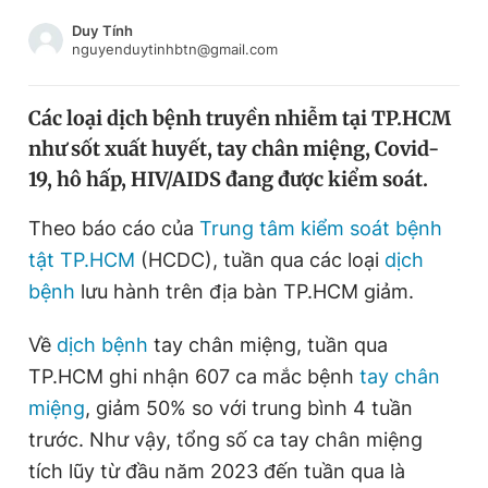
Chuyên mục khác
Duy Tính
Tin đã xem
nguyenduytinhbtn@gmail.com
Chào ngày mới
Tin 24h
Đăng xuất
Các loại dịch bệnh truyền nhiễm tại TP.HCM
Tin thị trường
Tin 360
như sốt xuất huyết, tay chân miệng, Covid-
19, hô hấp, HIV/AIDS đang được kiểm soát.
Video
Magazine
Theo báo cáo của
Trung tâm kiểm soát bệnh
tật TP.HCM
(HCDC), tuần qua các loại
dịch
Sản phẩm khác
bệnh
lưu hành trên địa bàn TP.HCM giảm.
Tiện ích
Bạn cần biết
Về
dịch bệnh
tay chân miệng, tuần qua
TP.HCM ghi nhận 607 ca mắc bệnh
tay chân
Thông tin tòa soạn
Liên hệ quảng cáo
miệng
, giảm 50% so với trung bình 4 tuần
trước. Như vậy, tổng số ca tay chân miệng
tích lũy từ đầu năm 2023 đến tuần qua là