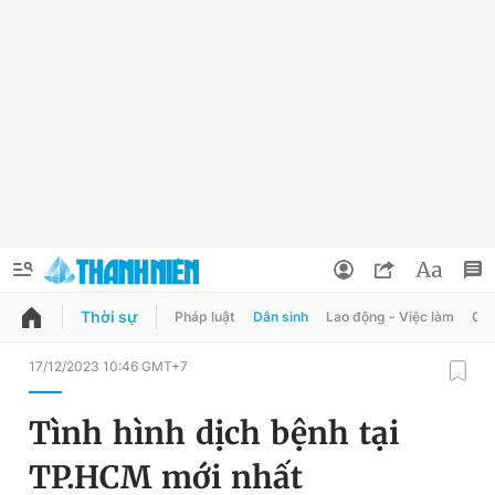
Thời sự
Pháp luật
Dân sinh
Lao động - Việc làm
Quy
QUẢNG CÁO
ĐẶT BÁO
17/12/2023 10:46 GMT+7
Thông tin tài khoản
Tình hình dịch bệnh tại
Đổi mật khẩu
Chuyên mục
TP.HCM mới nhất
Tin đã lưu