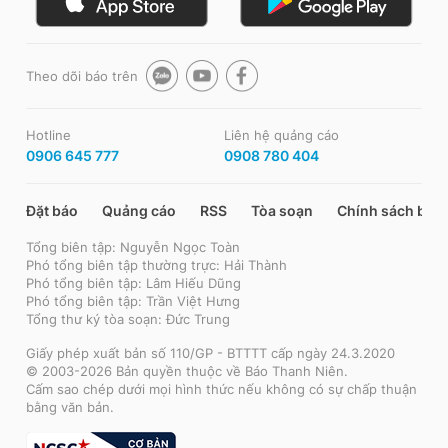
Theo dõi báo trên
Hotline
Liên hệ quảng cáo
0906 645 777
0908 780 404
Đặt báo
Quảng cáo
RSS
Tòa soạn
Chính sách bảo
Tổng biên tập: Nguyễn Ngọc Toàn
Phó tổng biên tập thường trực: Hải Thành
Phó tổng biên tập: Lâm Hiếu Dũng
Phó tổng biên tập: Trần Việt Hưng
Tổng thư ký tòa soạn: Đức Trung
Giấy phép xuất bản số 110/GP - BTTTT cấp ngày 24.3.2020
© 2003-2026 Bản quyền thuộc về Báo Thanh Niên.
Cấm sao chép dưới mọi hình thức nếu không có sự chấp thuận
bằng văn bản.