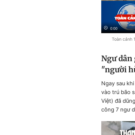
0:00
Toàn cảnh 17
Ngư dân 
"người h
Ngay sau khi 
vào trú bão 
Việt) đã dũn
công 7 ngư d