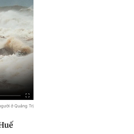
người ở Quảng Trị
 Huế