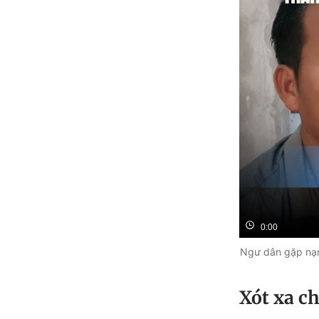
0:00
Ngư dân gặp nạn 
Xót xa ch