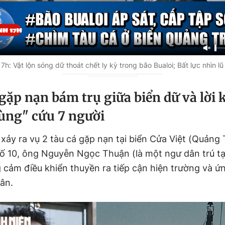
h: Vật lộn sóng dữ thoát chết ly kỳ trong bão Bualoi; Bất lực nhìn lũ
gặp nạn bám trụ giữa biển dữ và lời 
ùng" cứu 7 người
xảy ra vụ 2 tàu cá gặp nạn tại biển Cửa Việt (Quảng 
số 10, ông Nguyễn Ngọc Thuận (là một ngư dân trú tạ
g cảm điều khiển thuyền ra tiếp cận hiện trường và ứ
ân.