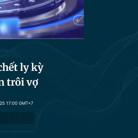
HD
Auto
chết ly kỳ
n trôi vợ
25 17:00 GMT+7