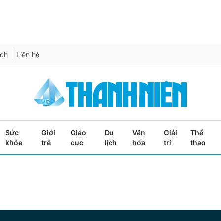
ích
Liên hệ
Sức
Giới
Giáo
Du
Văn
Giải
Thể
khỏe
trẻ
dục
lịch
hóa
trí
thao