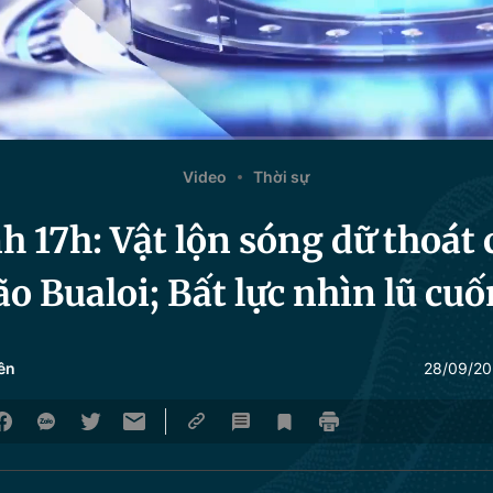
Video
Thời sự
 17h: Vật lộn sóng dữ thoát 
o Bualoi; Bất lực nhìn lũ cuố
ên
28/09/20