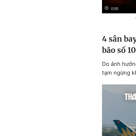
0:00
4 sân ba
bão số 10
Do ảnh hưởng
tạm ngừng kh