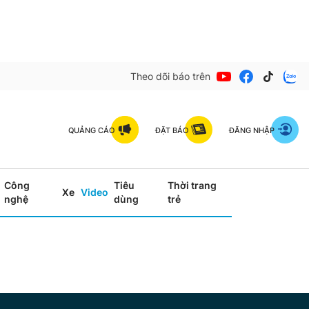
Theo dõi báo trên
QUẢNG CÁO
ĐẶT BÁO
ĐĂNG NHẬP
Công
Tiêu
Thời trang
Xe
Video
nghệ
dùng
trẻ