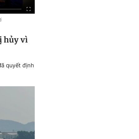
ế
 hủy vì
đã quyết định