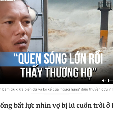
bám trụ giữa biển dữ và lời kể của 'người hùng' điều thuyền cứu 7 
ồng bất lực nhìn vợ bị lũ cuốn trôi ở