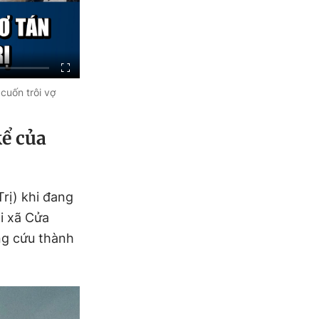
 cuốn trôi vợ
kể của
Trị) khi đang
i xã Cửa
ng cứu thành