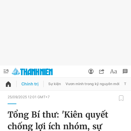
Chính trị
Sự kiện
Vươn mình trong kỷ nguyên mới
Thời
QUẢNG CÁO
ĐẶT BÁO
25/09/2025 12:01 GMT+7
Thông tin tài khoản
Tổng Bí thư: 'Kiên quyết
Đổi mật khẩu
Chuyên mục
chống lợi ích nhóm, sự
Tin đã lưu