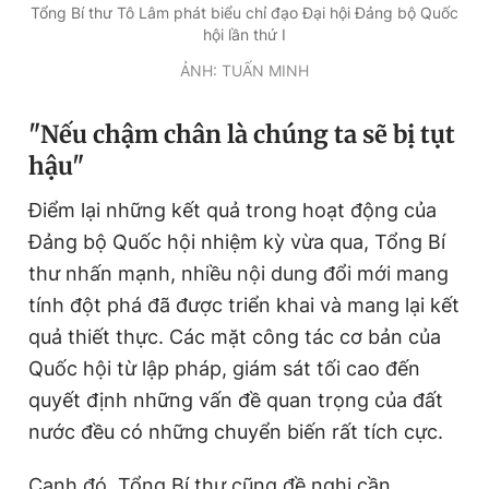
Tổng Bí thư Tô Lâm phát biểu chỉ đạo Đại hội Đảng bộ Quốc
Giấy phép xuất bản số 110/GP - BTTTT cấp ngày 24.3.2020
hội lần thứ I
© 2003-2026 Bản quyền thuộc về Báo Thanh Niên. Cấm sao
chép dưới mọi hình thức nếu không có sự chấp thuận bằng văn
ẢNH: TUẤN MINH
bản. Phát triển bởi ePi Technologies, JSC.
"Nếu chậm chân là chúng ta sẽ bị tụt
hậu"
Điểm lại những kết quả trong hoạt động của
Đảng bộ Quốc hội nhiệm kỳ vừa qua, Tổng Bí
thư nhấn mạnh, nhiều nội dung đổi mới mang
tính đột phá đã được triển khai và mang lại kết
quả thiết thực. Các mặt công tác cơ bản của
Quốc hội từ lập pháp, giám sát tối cao đến
quyết định những vấn đề quan trọng của đất
nước đều có những chuyển biến rất tích cực.
Cạnh đó, Tổng Bí thư cũng đề nghị cần