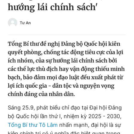
hướng lái chính sách'
Chuyên mục khác
Tin đã xem
Chào ngày mới
Tin 24h
Tư An
Đăng xuất
Tin thị trường
Tin 360
Tổng Bí thư đề nghị Đảng bộ Quốc hội kiên
quyết phòng, chống tác động tiêu cực của lợi
Video
Magazine
ích nhóm, của sự hướng lái chính sách bởi
các thế lực thù địch hay vận động thiếu minh
bạch, bảo đảm mọi đạo luật đều xuất phát từ
Sản phẩm khác
lợi ích quốc gia - dân tộc và nguyện vọng
Tiện ích
Bạn cần biết
chính đáng của nhân dân.
Sáng 25.9, phát biểu chỉ đạo tại Đại hội Đảng
Thông tin tòa soạn
Liên hệ quảng cáo
bộ Quốc hội lần thứ I, nhiệm kỳ 2025 - 2030,
Tổng Bí thư Tô Lâm
nhấn mạnh, đại hội là sự
kiện chính trị có ý nghĩa đặc biệt quan trọng,