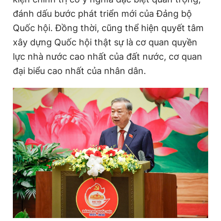
đánh dấu bước phát triển mới của Đảng bộ
Quốc hội. Đồng thời, cũng thể hiện quyết tâm
Đọc Thanh Niên trên điện thoại
xây dựng Quốc hội thật sự là cơ quan quyền
lực nhà nước cao nhất của đất nước, cơ quan
đại biểu cao nhất của nhân dân.
Theo dõi báo trên
Hotline
Liên hệ quảng cáo
0906 645 777
0908 780 404
Đặt báo
Quảng cáo
RSS
Tòa soạn
Chính sách bảo
Tổng biên tập: Nguyễn Ngọc Toàn
Phó tổng biên tập thường trực: Hải Thành
Phó tổng biên tập: Lâm Hiếu Dũng
Phó tổng biên tập: Trần Việt Hưng
Tổng thư ký tòa soạn: Đức Trung