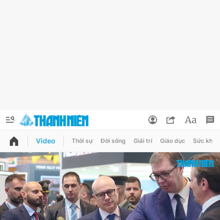
Video
Thời sự
Đời sống
Giải trí
Giáo dục
Sức khỏe
QUẢNG CÁO
ĐẶT BÁO
Thông tin tài khoản
Đổi mật khẩu
Chuyên mục
Tin đã lưu