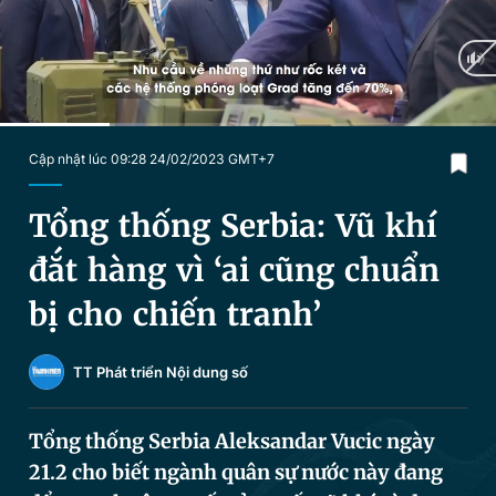
Chuyên mục khác
Tin đã xem
Chào ngày mới
Tin 24h
Đăng xuất
Tin thị trường
Tin 360
Current
0:29
/
Duration
2:10
Cập nhật lúc 09:28 24/02/2023 GMT+7
Time
Video
Magazine
Tổng thống Serbia: Vũ khí
đắt hàng vì ‘ai cũng chuẩn
Sản phẩm khác
bị cho chiến tranh’
Tiện ích
Bạn cần biết
TT Phát triển Nội dung số
Thông tin tòa soạn
Liên hệ quảng cáo
Tổng thống Serbia Aleksandar Vucic ngày
21.2 cho biết ngành quân sự nước này đang