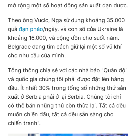
mở rộng một số hoạt động sản xuất đạn dược.
Giấy phép xuất bản số 110/GP - BTTTT cấp ngày 24.3.2020
© 2003-2026 Bản quyền thuộc về Báo Thanh Niên. Cấm sao
chép dưới mọi hình thức nếu không có sự chấp thuận bằng văn
Theo ông Vucic, Nga sử dụng khoảng 35.000
bản. Phát triển bởi ePi Technologies, JSC.
quả
đạn pháo
/ngày, và con số của Ukraine là
khoảng 16.000, và cộng dồn cho suốt năm.
Belgrade đang tìm cách giữ lại một số vũ khí
cho nhu cầu của mình.
Tổng thống chia sẻ với các nhà báo "Quân đội
và quốc gia chúng tôi phải được đặt lên hàng
đầu. Ít nhất 30% trong tổng số những thứ sản
xuất ở Serbia phải ở lại Serbia. Chúng tôi chỉ
có thể bán những thứ còn thừa lại. Tất cả đều
muốn chiến đấu, tất cả đều sẵn sàng cho
chiến tranh".