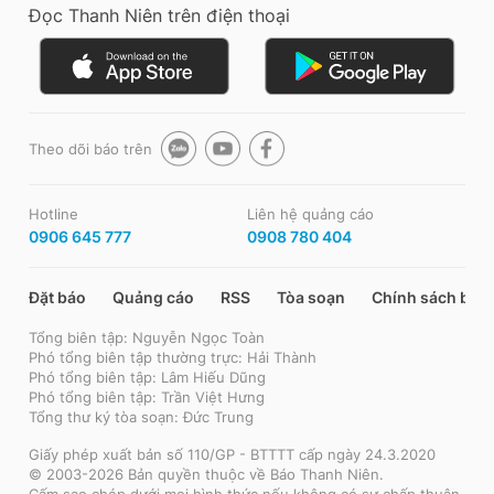
Đọc Thanh Niên trên điện thoại
Theo dõi báo trên
Hotline
Liên hệ quảng cáo
0906 645 777
0908 780 404
Đặt báo
Quảng cáo
RSS
Tòa soạn
Chính sách bảo
Tổng biên tập: Nguyễn Ngọc Toàn
Phó tổng biên tập thường trực: Hải Thành
Phó tổng biên tập: Lâm Hiếu Dũng
Phó tổng biên tập: Trần Việt Hưng
Tổng thư ký tòa soạn: Đức Trung
Giấy phép xuất bản số 110/GP - BTTTT cấp ngày 24.3.2020
© 2003-2026 Bản quyền thuộc về Báo Thanh Niên.
Cấm sao chép dưới mọi hình thức nếu không có sự chấp thuận