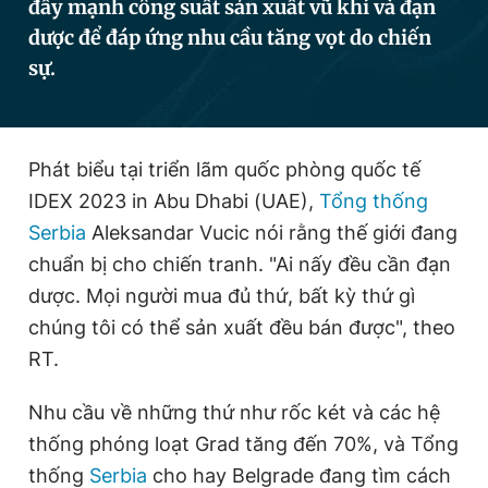
đẩy mạnh công suất sản xuất vũ khí và đạn
dược để đáp ứng nhu cầu tăng vọt do chiến
sự.
Đọc Thanh Niên trên điện thoại
Phát biểu tại triển lãm quốc phòng quốc tế
IDEX 2023 in Abu Dhabi (UAE),
Tổng thống
Theo dõi báo trên
Serbia
Aleksandar Vucic nói rằng thế giới đang
chuẩn bị cho chiến tranh. "Ai nấy đều cần đạn
Hotline
Liên hệ quảng cáo
dược. Mọi người mua đủ thứ, bất kỳ thứ gì
0906 645 777
0908 780 404
chúng tôi có thể sản xuất đều bán được", theo
Đặt báo
Quảng cáo
RSS
Tòa soạn
Chính sách bảo
RT.
Tổng biên tập: Nguyễn Ngọc Toàn
Nhu cầu về những thứ như rốc két và các hệ
Phó tổng biên tập thường trực: Hải Thành
Phó tổng biên tập: Lâm Hiếu Dũng
thống phóng loạt Grad tăng đến 70%, và Tổng
Phó tổng biên tập: Trần Việt Hưng
Tổng thư ký tòa soạn: Đức Trung
thống
Serbia
cho hay Belgrade đang tìm cách