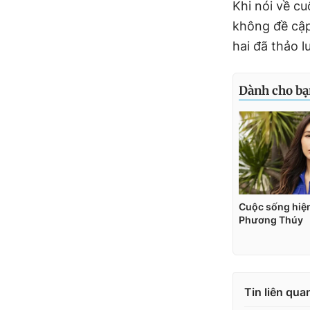
Khi nói về c
không đề cập
hai đã thảo 
Tin liên qua