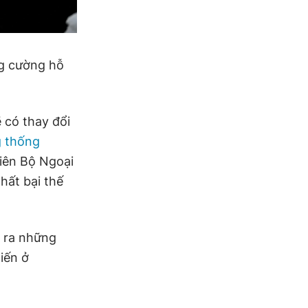
g cường hỗ
 có thay đổi
 thống
viên Bộ Ngoại
hất bại thế
a ra những
iến ở