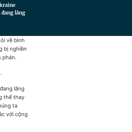
kraine
 đang lãng
ói về bình
g bị nghiền
m phán.
.
 đang lãng
g thể thay
húng ta
ác với cộng