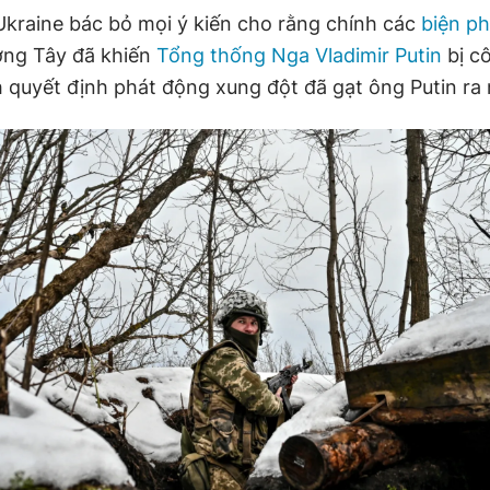
kraine bác bỏ mọi ý kiến cho rằng chính các
biện p
ng Tây đã khiến
Tổng thống Nga Vladimir Putin
bị cô
 quyết định phát động xung đột đã gạt ông Putin ra n