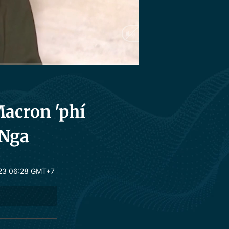
HD
Auto
acron 'phí
 Nga
23 06:28 GMT+7