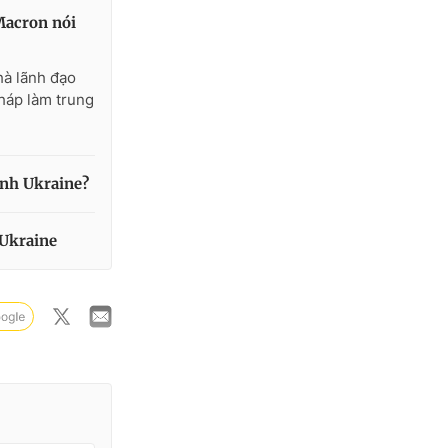
Macron nói
hà lãnh đạo
háp làm trung
ình Ukraine?
 Ukraine