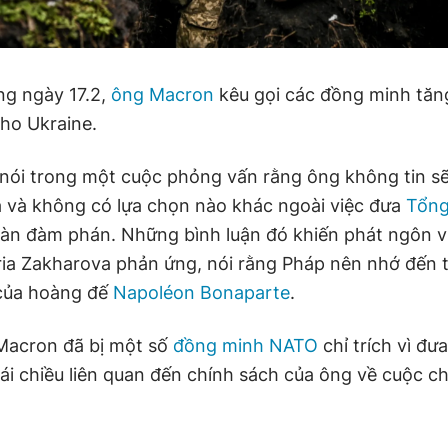
ng ngày 17.2,
ông Macron
kêu gọi các đồng minh tăn
cho Ukraine.
ói trong một cuộc phỏng vấn rằng ông không tin sẽ
 và không có lựa chọn nào khác ngoài việc đưa
Tổng
 bàn đàm phán. Những bình luận đó khiến phát ngôn 
ia Zakharova phản ứng, nói rằng Pháp nên nhớ đến t
 của hoàng đế
Napoléon Bonaparte
.
Macron đã bị một số
đồng minh NATO
chỉ trích vì đư
ái chiều liên quan đến chính sách của ông về cuộc ch