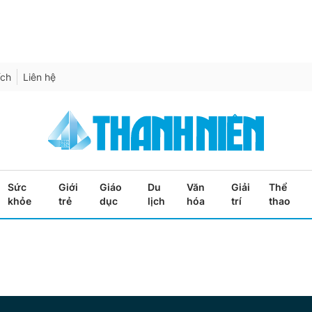
ích
Liên hệ
Sức
Giới
Giáo
Du
Văn
Giải
Thể
khỏe
trẻ
dục
lịch
hóa
trí
thao