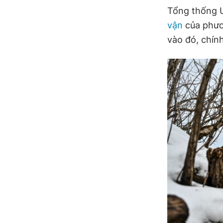
Tổng thống U
vận
của phươ
vào đó, chính