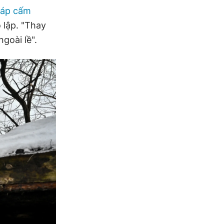
háp cấm
 lập. "Thay
goài lề".