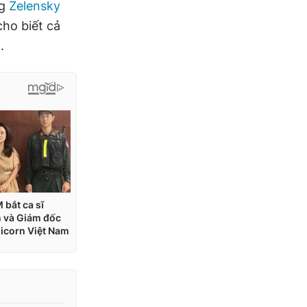
ng
Zelensky
ho biết cả
.