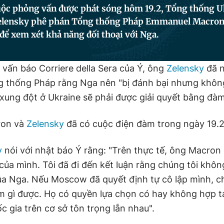
ộc phỏng vấn được phát sóng hôm 19.2, Tổng thống U
elensky phê phán Tổng thống Pháp Emmanuel Macron
 để xem xét khả năng đối thoại với Nga.
 vấn báo Corriere della Sera của Ý, ông
Zelensky
đã n
g thống Pháp rằng Nga nên "bị đánh bại nhưng khôn
 xung đột ở Ukraine sẽ phải được giải quyết bằng đà
ron và
Zelensky
đã có cuộc điện đàm trong ngày 19.2
y
nói với nhật báo Ý rằng: "Trên thực tế, ông Macron
 của mình. Tôi đã đi đến kết luận rằng chúng tôi khôn
của Nga. Nếu Moscow đã quyết định tự cô lập mình, c
m gì được. Họ có quyền lựa chọn có hay không hợp t
 gia trên cơ sở tôn trọng lẫn nhau".