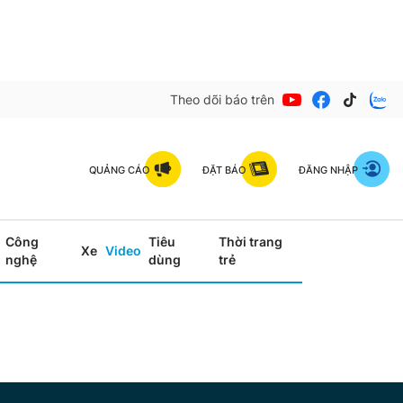
Theo dõi báo trên
QUẢNG CÁO
ĐẶT BÁO
ĐĂNG NHẬP
Công
Tiêu
Thời trang
Xe
Video
nghệ
dùng
trẻ