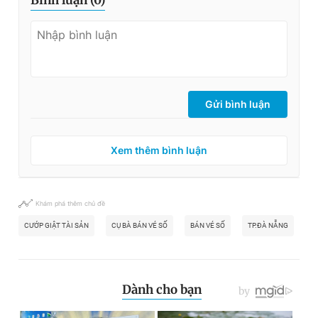
Bình luận (
0
)
Gửi bình luận
Xem thêm bình luận
Khám phá thêm chủ đề
CƯỚP GIẬT TÀI SẢN
CỤ BÀ BÁN VÉ SỐ
BÁN VÉ SỐ
TP.ĐÀ NẴNG