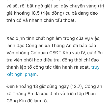
Giấy phép xuất bản số 110/GP - BTTTT cấp ngày 24.3.2020
vé số, rồi bất ngờ giật sợi dây chuyền vàng (trị
© 2003-2026 Bản quyền thuộc về Báo Thanh Niên. Cấm sao
giá khoảng 18,5 triệu đồng) cụ bà đang đeo
chép dưới mọi hình thức nếu không có sự chấp thuận bằng văn
bản. Phát triển bởi ePi Technologies, JSC.
trên cổ và nhanh chân tẩu thoát.
Xác định tính chất nghiêm trọng của vụ việc,
lãnh đạo Công an xã Thăng An đã báo cáo
Văn phòng Cơ quan CSĐT Khu vực IV, cử điều
tra viên phối hợp điều tra, đồng thời chỉ đạo
thành lập tổ công tác tiến hành rà soát,
truy
xét nghi phạm
.
Đến khoảng 13 giờ cùng ngày (12.7), Công an
xã Thăng An đã xác định và triệu tập Phan
Công Kin để làm rõ.