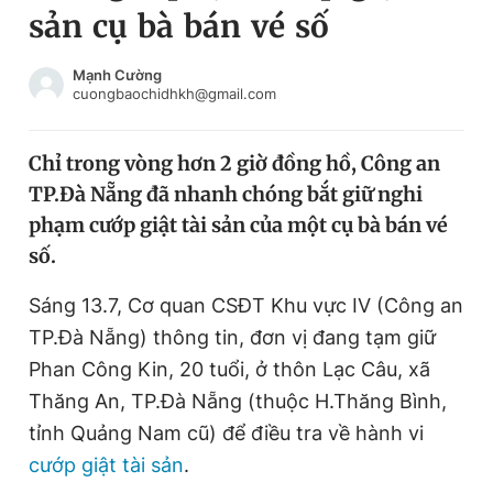
sản cụ bà bán vé số
Chuyên mục khác
Tin đã xem
Chào ngày mới
Tin 24h
Mạnh Cường
cuongbaochidhkh@gmail.com
Đăng xuất
Tin thị trường
Tin 360
Chỉ trong vòng hơn 2 giờ đồng hồ, Công an
TP.Đà Nẵng đã nhanh chóng bắt giữ nghi
Video
Magazine
phạm cướp giật tài sản của một cụ bà bán vé
số.
Sản phẩm khác
Sáng 13.7, Cơ quan CSĐT Khu vực IV (Công an
Tiện ích
Bạn cần biết
TP.Đà Nẵng) thông tin, đơn vị đang tạm giữ
Phan Công Kin, 20 tuổi, ở thôn Lạc Câu, xã
Thăng An, TP.Đà Nẵng (thuộc H.Thăng Bình,
Thông tin tòa soạn
Liên hệ quảng cáo
tỉnh Quảng Nam cũ) để điều tra về hành vi
cướp giật tài sản
.