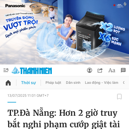
Thời sự
Pháp luật
Dân sinh
Lao động - Việc làm
Quy
QUẢNG CÁO
ĐẶT BÁO
13/07/2025 11:01 GMT+7
Thông tin tài khoản
TP.Đà Nẵng: Hơn 2 giờ truy
Đổi mật khẩu
Chuyên mục
bắt nghi phạm cướp giật tài
Tin đã lưu