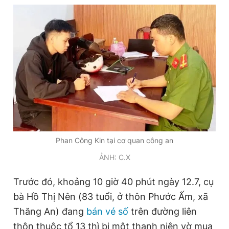
Đọc Thanh Niên trên điện thoại
Theo dõi báo trên
Hotline
Liên hệ quảng cáo
0906 645 777
0908 780 404
Phan Công Kin tại cơ quan công an
ẢNH: C.X
Đặt báo
Quảng cáo
RSS
Tòa soạn
Chính sách bảo
Trước đó, khoảng 10 giờ 40 phút ngày 12.7, cụ
Tổng biên tập: Nguyễn Ngọc Toàn
Phó tổng biên tập thường trực: Hải Thành
bà Hồ Thị Nên (83 tuổi, ở thôn Phước Ấm, xã
Phó tổng biên tập: Lâm Hiếu Dũng
Thăng An) đang
bán vé số
trên đường liên
Phó tổng biên tập: Trần Việt Hưng
Tổng thư ký tòa soạn: Đức Trung
thôn thuộc tổ 13 thì bị một thanh niên vờ mua