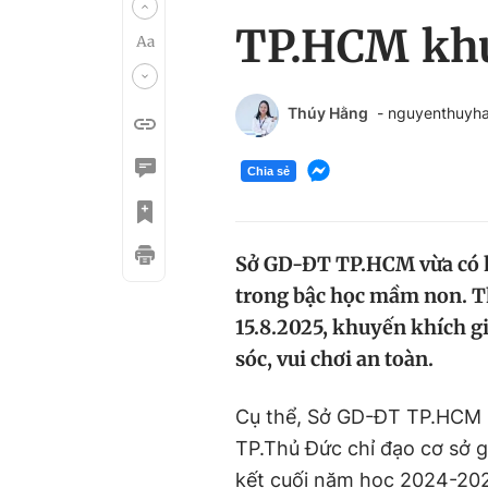
TP.HCM khu
Thúy Hằng
- nguyenthuy
Chia sẻ
Sở GD-ĐT TP.HCM vừa có hu
trong bậc học mầm non. Thờ
15.8.2025, khuyến khích g
sóc, vui chơi an toàn.
Cụ thể, Sở GD-ĐT TP.HCM 
TP.Thủ Đức chỉ đạo cơ sở g
kết cuối năm học 2024-2025 