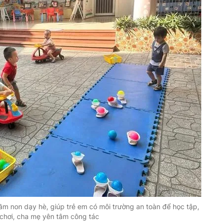
m non dạy hè, giúp trẻ em có môi trường an toàn để học tập,
 chơi, cha mẹ yên tâm công tác