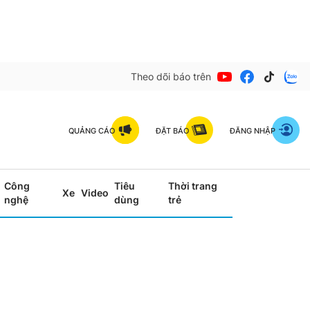
Theo dõi báo trên
QUẢNG CÁO
ĐẶT BÁO
ĐĂNG NHẬP
Công
Tiêu
Thời trang
Xe
Video
nghệ
dùng
trẻ