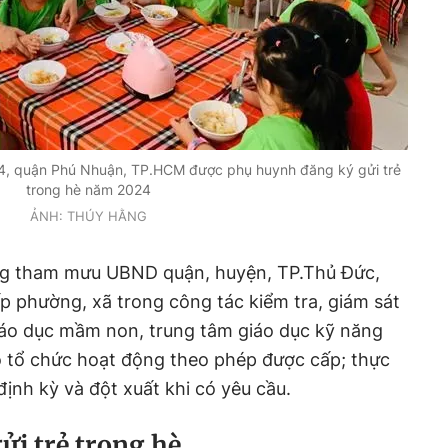
4, quận Phú Nhuận, TP.HCM được phụ huynh đăng ký gửi trẻ
trong hè năm 2024
ẢNH: THÚY HẰNG
g tham mưu UBND quận, huyện, TP.Thủ Đức,
ấp phường, xã trong công tác kiểm tra, giám sát
giáo dục mầm non, trung tâm giáo dục kỹ năng
o tổ chức hoạt động theo phép được cấp; thực
ịnh kỳ và đột xuất khi có yêu cầu.
ửi trẻ trong hè