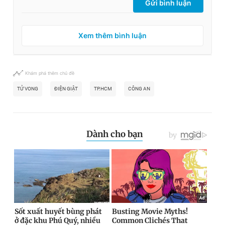
Gửi bình luận
Xem thêm bình luận
Khám phá thêm chủ đề
TỬ VONG
ĐIỆN GIẬT
TP.HCM
CÔNG AN