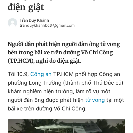
điện giật
Chuyên mục khác
Tin đã xem
Chào ngày mới
Tin 24h
Trần Duy Khánh
tranduykhanhbctt@gmail.com
Đăng xuất
Tin thị trường
Tin 360
Người dân phát hiện người đàn ông tử vong
bên trong bãi xe trên đường Võ Chí Công
Video
Magazine
(TP.HCM), nghi do điện giật.
Tối 10.9,
Công an
TP.HCM phối hợp Công an
Sản phẩm khác
phường Long Trường (thành phố Thủ Đức cũ)
Tiện ích
Bạn cần biết
khám nghiệm hiện trường, làm rõ vụ một
người đàn ông được phát hiện
tử vong
tại một
bãi xe trên đường Võ Chí Công.
Thông tin tòa soạn
Liên hệ quảng cáo