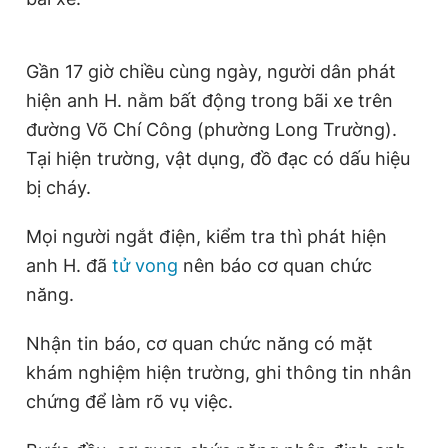
Giấy phép xuất bản số 110/GP - BTTTT cấp ngày 24.3.2020
© 2003-2026 Bản quyền thuộc về Báo Thanh Niên. Cấm sao
chép dưới mọi hình thức nếu không có sự chấp thuận bằng văn
Gần 17 giờ chiều cùng ngày, người dân phát
bản. Phát triển bởi ePi Technologies, JSC.
hiện anh H. nằm bất động trong bãi xe trên
đường Võ Chí Công (phường Long Trường).
Tại hiện trường, vật dụng, đồ đạc có dấu hiệu
bị cháy.
Mọi người ngắt điện, kiểm tra thì phát hiện
anh H. đã
tử vong
nên báo cơ quan chức
năng.
Nhận tin báo, cơ quan chức năng có mặt
khám nghiệm hiện trường, ghi thông tin nhân
chứng để làm rõ vụ việc.