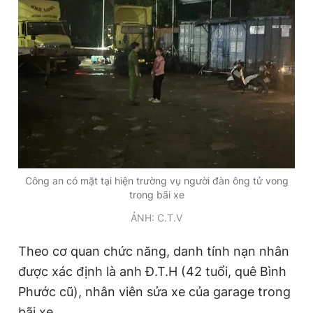
Đọc Thanh Niên trên điện thoại
Theo dõi báo trên
Hotline
Liên hệ quảng cáo
Công an có mặt tại hiện trường vụ người đàn ông tử vong
0906 645 777
0908 780 404
trong bãi xe
ẢNH: C.T.V
Đặt báo
Quảng cáo
RSS
Tòa soạn
Chính sách bảo
Theo cơ quan chức năng, danh tính nạn nhân
Tổng biên tập: Nguyễn Ngọc Toàn
Phó tổng biên tập thường trực: Hải Thành
được xác định là anh Đ.T.H (42 tuổi, quê Bình
Phó tổng biên tập: Lâm Hiếu Dũng
Phước cũ), nhân viên sửa xe của garage trong
Phó tổng biên tập: Trần Việt Hưng
Tổng thư ký tòa soạn: Đức Trung
bãi xe.