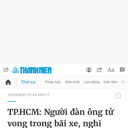
Thời sự
Pháp luật
Dân sinh
Lao động - Việc làm
Quy
QUẢNG CÁO
ĐẶT BÁO
10/09/2025 20:44 GMT+7
Thông tin tài khoản
TP.HCM: Người đàn ông tử
Đổi mật khẩu
Chuyên mục
vong trong bãi xe, nghi
Tin đã lưu