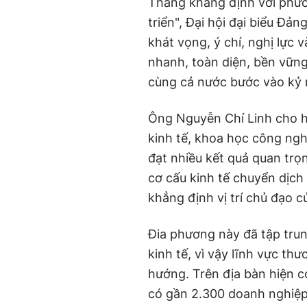
Thắng khẳng định với phươ
triển", Đại hội đại biểu Đ
khát vọng, ý chí, nghị lực
nhanh, toàn diện, bền vữn
cùng cả nước bước vào kỷ 
Ông Nguyễn Chí Linh cho h
kinh tế, khoa học công ng
đạt nhiều kết quả quan trọn
cơ cấu kinh tế chuyển dịch
khẳng định vị trí chủ đạo c
Đia phương này đã tập trun
kinh tế, vì vậy lĩnh vực th
hướng. Trên địa bàn hiện c
có gần 2.300 doanh nghiệp,