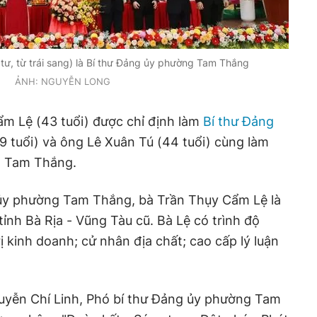
tư, từ trái sang) là Bí thư Đảng ủy phường Tam Thắng
ẢNH: NGUYỄN LONG
Cẩm Lệ (43 tuổi) được chỉ định làm
Bí thư Đảng
9 tuổi) và ông Lê Xuân Tú (44 tuổi) cùng làm
g Tam Thắng.
 ủy phường Tam Thắng, bà Trần Thụy Cẩm Lệ là
ỉnh Bà Rịa - Vũng Tàu cũ. Bà Lệ có trình độ
 kinh doanh; cử nhân địa chất; cao cấp lý luận
guyễn Chí Linh, Phó bí thư Đảng ủy phường Tam