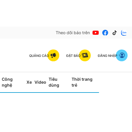
Theo dõi báo trên
QUẢNG CÁO
ĐẶT BÁO
ĐĂNG NHẬP
Công
Tiêu
Thời trang
Xe
Video
nghệ
dùng
trẻ