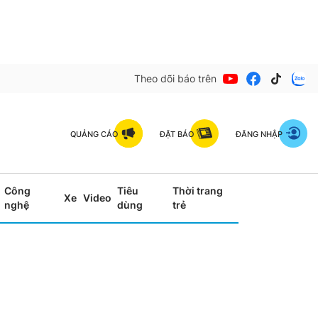
Theo dõi báo trên
QUẢNG CÁO
ĐẶT BÁO
ĐĂNG NHẬP
Công
Tiêu
Thời trang
Xe
Video
nghệ
dùng
trẻ