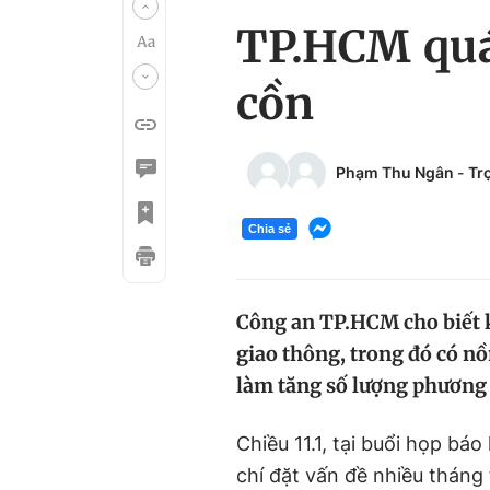
TP.HCM quá 
cồn
Phạm Thu Ngân
-
Tr
Chia sẻ
Công an TP.HCM cho biết k
giao thông, trong đó có nồ
làm tăng số lượng phương t
Chiều 11.1, tại buổi họp bá
chí đặt vấn đề nhiều tháng