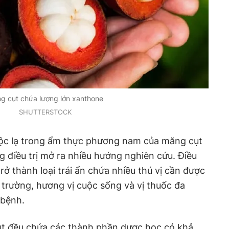
g cụt chứa lượng lớn xanthone
SHUTTERSTOCK
độc lạ trong ẩm thực phương nam của măng cụt
 điều trị mở ra nhiều hướng nghiên cứu. Điều
rở thành loại trái ẩn chứa nhiều thú vị cần được
trường, hương vị cuộc sống và vị thuốc đa
 bệnh.
cụt đều chứa các thành phần dược học có khả