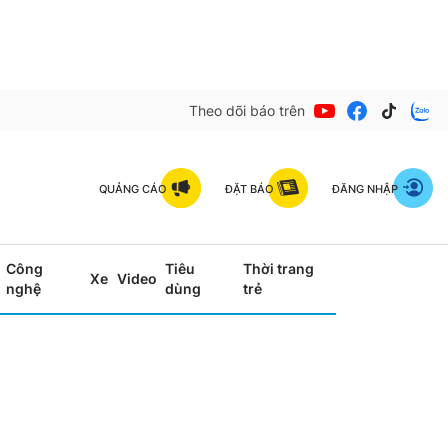
Theo dõi báo trên
QUẢNG CÁO
ĐẶT BÁO
ĐĂNG NHẬP
Công
Tiêu
Thời trang
Xe
Video
nghệ
dùng
trẻ