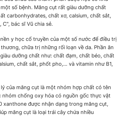
ị một số bệnh. Măng cụt rất giàu dưỡng chất
ất carbonhydrates, chất xơ, calsium, chất sắt,
 C", bác sĩ Vũ chia sẻ.
ền y học cổ truyền của một số nước để điều trị
 thương, chữa trị những rối loạn về da. Phần ăn
giàu dưỡng chất như: chất đạm, chất béo, chất
lsium, chất sắt, phốt pho,… và vitamin như B1,
 lý của măng cụt là một nhóm hợp chất có tên
c nhóm chống oxy hóa có nguồn gốc thực vật
0 xanthone được nhận dạng trong măng cụt,
iúp măng cụt là loại trái cây chứa nhiều