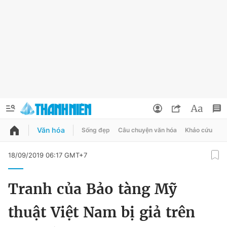
Văn hóa
Sống đẹp
Câu chuyện văn hóa
Khảo cứu
X
QUẢNG CÁO
ĐẶT BÁO
18/09/2019 06:17 GMT+7
Thông tin tài khoản
Tranh của Bảo tàng Mỹ
Đổi mật khẩu
Chuyên mục
thuật Việt Nam bị giả trên
Tin đã lưu
Chuyên mục khác