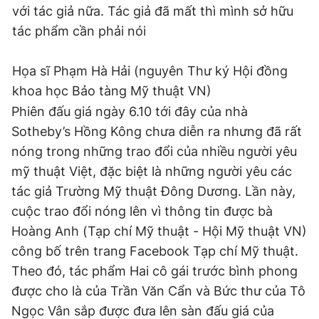
với tác giả nữa. Tác giả đã mất thì mình sở hữu
Đọc Thanh Niên trên điện thoại
tác phẩm cần phải nói
Họa sĩ Phạm Hà Hải (nguyên Thư ký Hội đồng
khoa học Bảo tàng Mỹ thuật VN)
Phiên đấu giá ngày 6.10 tới đây của nhà
Theo dõi báo trên
Sotheby’s Hồng Kông chưa diễn ra nhưng đã rất
nóng trong những trao đổi của nhiều người yêu
Hotline
Liên hệ quảng cáo
mỹ thuật Việt, đặc biệt là những người yêu các
0906 645 777
0908 780 404
tác giả Trường Mỹ thuật Đông Dương. Lần này,
cuộc trao đổi nóng lên vì thông tin được bà
Đặt báo
Quảng cáo
RSS
Tòa soạn
Chính sách bảo
Hoàng Anh (Tạp chí Mỹ thuật - Hội Mỹ thuật VN)
Tổng biên tập: Nguyễn Ngọc Toàn
Phó tổng biên tập thường trực: Hải Thành
công bố trên trang Facebook Tạp chí Mỹ thuật.
Phó tổng biên tập: Lâm Hiếu Dũng
Theo đó, tác phẩm Hai cô gái trước bình phong
Phó tổng biên tập: Trần Việt Hưng
Tổng thư ký tòa soạn: Đức Trung
được cho là của Trần Văn Cẩn và Bức thư của Tô
Ngọc Vân sắp được đưa lên sàn đấu giá của
Giấy phép xuất bản số 110/GP - BTTTT cấp ngày 24.3.2020