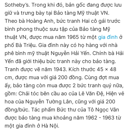
© 2003-2026 Bản quyền thuộc về Báo Thanh Niên. Cấm sao
Sotheby’s. Trong khi đó, bản gốc đang được lưu
chép dưới mọi hình thức nếu không có sự chấp thuận bằng văn
giữ và trưng bày tại Bảo tàng Mỹ thuật VN.
bản. Phát triển bởi ePi Technologies, JSC.
Theo bà Hoàng Anh, bức tranh Hai cô gái trước
bình phong thuộc sưu tập của Bảo tàng Mỹ
thuật VN, được mua năm 1965 từ một
gia đình
ở
phố Bà Triệu. Gia đình này có họ hàng với nhà
phê bình mỹ thuật Nguyễn Hải Yến. Chính bà Hải
Yến đã giới thiệu bức tranh này cho bảo tàng.
Tranh được vẽ năm 1943. Kích thước 45 x 48
cm, được mua với giá 200 đồng. Cùng đợt mua
ấy, bảo tàng còn mua được 2 bức tranh quý nữa,
gồm: Chải tóc bên cầu ao của Lê Văn Đệ, Hiện vẻ
hoa của Nguyễn Tường Lân, cũng với giá 200
đồng/bức. Tác phẩm Bức thư của Tô Ngọc Vân
được bảo tàng mua khoảng năm 1962 - 1963 từ
một gia đình ở Hà Nội.