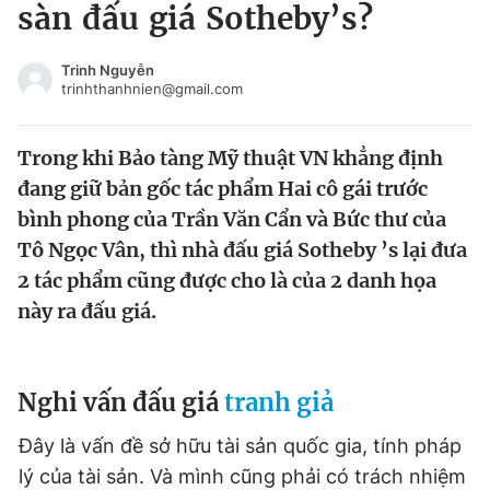
sàn đấu giá Sotheby’s?
Tin đã xem
Chào ngày mới
Tin 24h
Trinh Nguyễn
Đăng xuất
trinhthanhnien@gmail.com
Tin thị trường
Tin 360
Trong khi Bảo tàng Mỹ thuật VN khẳng định
Video
Magazine
đang giữ bản gốc tác phẩm Hai cô gái trước
bình phong của Trần Văn Cẩn và Bức thư của
Tô Ngọc Vân, thì nhà đấu giá Sotheby ’s lại đưa
Sản phẩm khác
2 tác phẩm cũng được cho là của 2 danh họa
Tiện ích
Bạn cần biết
này ra đấu giá.
Thông tin tòa soạn
Liên hệ quảng cáo
Nghi vấn đấu giá
tranh giả
Đây là vấn đề sở hữu tài sản quốc gia, tính pháp
lý của tài sản. Và mình cũng phải có trách nhiệm