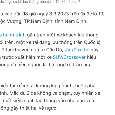
đường, xe tải lao thẳng nhà dân: Tài xế nào sai?
ra vào gần 18 giờ ngày 8.3.2023 trên Quốc lộ 10,
ộc Vượng, TP.Nam Định, tỉnh Nam Định.
 hành trình
gắn trên một xe khách lưu thông
nói trên, một xe tải đang lưu thông trên Quốc lộ
 lộ tại khu vực ngã tư Cầu Đá,
tài xế xe tải
này
a trước xuất hiện một xe
SUV/Crossover
hiệu
ng ở chiều ngược lại bất ngờ rẽ trái sang
hiến tài xế xe tài không kịp phanh, buộc phải
tránh. Mặc dù 2 xe không va chạm, tuy nhiên xe
 mất kiểm soát, lao thẳng vào nhà dân ven
ng gây thiệt hại về người.