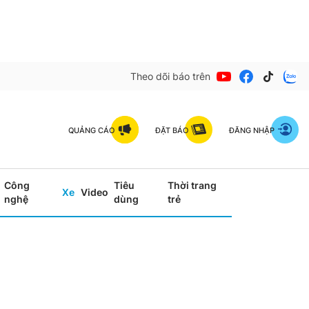
Theo dõi báo trên
QUẢNG CÁO
ĐẶT BÁO
ĐĂNG NHẬP
Công
Tiêu
Thời trang
Xe
Video
nghệ
dùng
trẻ