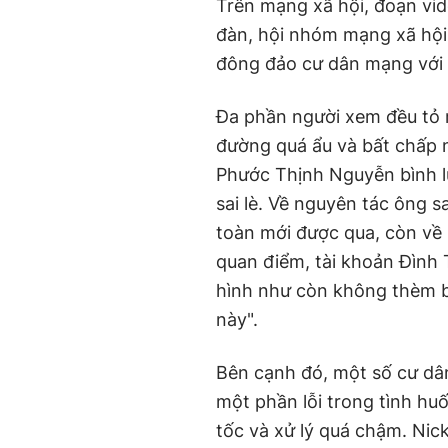
Trên mạng xã hội, đoạn vide
đàn, hội nhóm mạng xã hội 
đông đảo cư dân mạng với n
Đa phần người xem đều tỏ r
đường quá ẩu và bất chấp 
Phước Thịnh Nguyễn bình lu
sai lè. Về nguyên tác ông 
toàn mới được qua, còn về 
quan điểm, tài khoản Đình 
hình như còn không thèm bậ
này".
Bên cạnh đó, một số cư dâ
một phần lỗi trong tình hu
tốc và xử lý quá chậm. Nic