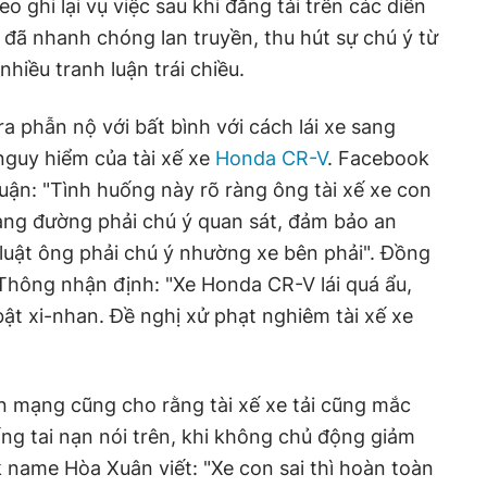
o ghi lại vụ việc sau khi đăng tải trên các diễn
đã nhanh chóng lan truyền, thu hút sự chú ý từ
hiều tranh luận trái chiều.
a phẫn nộ với bất bình với cách lái xe sang
nguy hiểm của tài xế xe
Honda CR-V
. Facebook
ận: "Tình huống này rõ ràng ông tài xế xe con
sang đường phải chú ý quan sát, đảm bảo an
luật ông phải chú ý nhường xe bên phải". Đồng
Thông nhận định: "Xe Honda CR-V lái quá ẩu,
t xi-nhan. Đề nghị xử phạt nghiêm tài xế xe
n mạng cũng cho rằng tài xế xe tải cũng mắc
ống tai nạn nói trên, khi không chủ động giảm
k name Hòa Xuân viết: "Xe con sai thì hoàn toàn