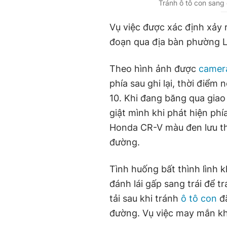
u
u
Tránh ô tô con sang 
r
r
Vụ việc được xác định xảy 
r
a
đoạn qua địa bàn phường L
e
t
n
i
Theo hình ảnh được
camera
t
o
phía sau ghi lại, thời điểm 
T
n
10. Khi đang băng qua giao
i
giật mình khi phát hiện phí
m
Honda CR-V màu đen lưu thô
e
đường.
Tình huống bất thình lình k
đánh lái gấp sang trái để 
tải sau khi tránh
ô tô con
đã
đường. Vụ việc may mắn khô