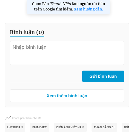
Chọn Báo
Thanh Niên
làm
nguồn ưu tiên
trên Google tìm kiếm.
Xem hướng dẫn.
Bình luận (
0
)
Gửi bình luận
Xem thêm bình luận
Khám phá thêm chủ đề
LHP BUSAN
PHIM VIỆT
ĐIỆN ẢNH VIỆT NAM
PHAN ĐĂNG DI
RỚM