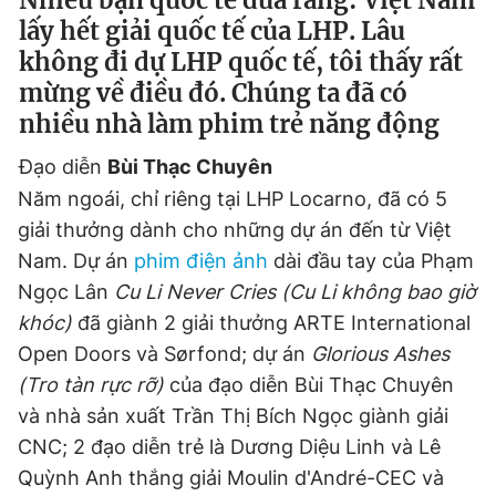
Nhiều bạn quốc tế đùa rằng: Việt Nam
lấy hết giải quốc tế của LHP. Lâu
không đi dự LHP quốc tế, tôi thấy rất
mừng về điều đó. Chúng ta đã có
nhiều nhà làm phim trẻ năng động
Đạo diễn
Bùi Thạc Chuyên
Năm ngoái, chỉ riêng tại LHP Locarno, đã có 5
giải thưởng dành cho những dự án đến từ Việt
Nam. Dự án
phim điện ảnh
dài đầu tay của Phạm
Ngọc Lân
Cu Li Never Cries (Cu Li không bao giờ
khóc)
đã giành 2 giải thưởng ARTE International
Open Doors và Sørfond; dự án
Glorious Ashes
(Tro tàn rực rỡ)
của đạo diễn Bùi Thạc Chuyên
và nhà sản xuất Trần Thị Bích Ngọc giành giải
CNC; 2 đạo diễn trẻ là Dương Diệu Linh và Lê
Quỳnh Anh thắng giải Moulin d'André-CEC và