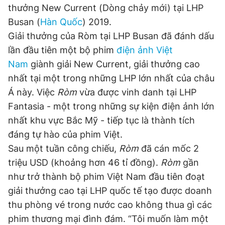
thưởng New Current (Dòng chảy mới) tại LHP
Busan (
Hàn Quốc
) 2019.
Giải thưởng của Ròm tại LHP Busan đã đánh dấu
Đọc Thanh Niên trên điện thoại
lần đầu tiên một bộ phim
điện ảnh Việt
Nam
giành giải New Current, giải thưởng cao
nhất tại một trong những LHP lớn nhất của châu
Á này. Việc
Ròm
vừa được vinh danh tại LHP
Theo dõi báo trên
Fantasia - một trong những sự kiện điện ảnh lớn
nhất khu vực Bắc Mỹ - tiếp tục là thành tích
Hotline
Liên hệ quảng cáo
đáng tự hào của phim Việt.
0906 645 777
0908 780 404
Sau một tuần công chiếu,
Ròm
đã cán mốc 2
triệu USD (khoảng hơn 46 tỉ đồng).
Ròm
gần
Đặt báo
Quảng cáo
RSS
Tòa soạn
Chính sách bảo
như trở thành bộ phim Việt Nam đầu tiên đoạt
Tổng biên tập: Nguyễn Ngọc Toàn
giải thưởng cao tại LHP quốc tế tạo được doanh
Phó tổng biên tập thường trực: Hải Thành
Phó tổng biên tập: Lâm Hiếu Dũng
thu phòng vé trong nước cao không thua gì các
Phó tổng biên tập: Trần Việt Hưng
phim thương mại đình đám. “Tôi muốn làm một
Tổng thư ký tòa soạn: Đức Trung