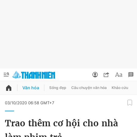
Văn hóa
Sống đẹp
Câu chuyện văn hóa
Khảo cứu
X
QUẢNG CÁO
ĐẶT BÁO
03/10/2020 06:58 GMT+7
Thông tin tài khoản
Trao thêm cơ hội cho nhà
Đổi mật khẩu
Chuyên mục
Tin đã lưu