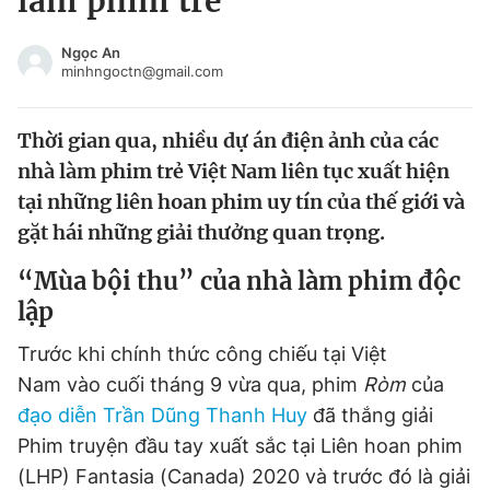
làm phim trẻ
Chuyên mục khác
Tin đã xem
Ngọc An
minhngoctn@gmail.com
Chào ngày mới
Tin 24h
Đăng xuất
Thời gian qua, nhiều dự án điện ảnh của các
Tin thị trường
Tin 360
nhà làm phim trẻ Việt Nam liên tục xuất hiện
tại những liên hoan phim uy tín của thế giới và
Video
Magazine
gặt hái những giải thưởng quan trọng.
“Mùa bội thu” của nhà làm phim độc
Sản phẩm khác
lập
Tiện ích
Bạn cần biết
Trước khi chính thức công chiếu tại Việt
Nam vào cuối tháng 9 vừa qua, phim
Ròm
của
Thông tin tòa soạn
Liên hệ quảng cáo
đạo diễn Trần Dũng Thanh Huy
đã thắng giải
Phim truyện đầu tay xuất sắc tại Liên hoan phim
(LHP) Fantasia (Canada) 2020 và trước đó là giải