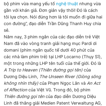
bộ phim vừa mang yếu tố
nghệ thuật
nhưng vừa
Giấy phép xuất bản số 110/GP - BTTTT cấp ngày 24.3.2020
© 2003-2026 Bản quyền thuộc về Báo Thanh Niên. Cấm sao
gần với khán giả. Đơn giản vậy thôi! Đó là cách
chép dưới mọi hình thức nếu không có sự chấp thuận bằng văn
tôi lựa chọn. Nói đúng hơn là tôi muốn đi giữa hai
bản. Phát triển bởi ePi Technologies, JSC.
con đường”, đạo diễn Trần Dũng Thanh Huy chia
sẻ.
Năm nay, 3 phim ngắn của các đạo diễn trẻ Việt
Nam đã vào vòng tranh giải hạng mục Pardi di
domani (phim ngắn quốc tế dưới 40 phút của
các nhà làm phim trẻ) tại LHP Locarno (Thụy Sĩ),
một trong những LHP tên tuổi của thế giới. Đó là
A Trip to Heaven (Thiên đường gọi tên)
của
Dương Diệu Linh,
The Unseen River (Giòng sông
không nhìn thấy)
của Phạm Ngọc Lân và
An Act
of Affection
của Việt Vũ. Trong đó, bộ phim
Thiên đường gọi tên
của đạo diễn Dương Diệu
Linh đã thắng giải Medien Patent Verwaltung AG,