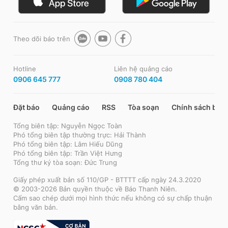
Theo dõi báo trên
Hotline
Liên hệ quảng cáo
0906 645 777
0908 780 404
Đặt báo
Quảng cáo
RSS
Tòa soạn
Chính sách bảo
Tổng biên tập: Nguyễn Ngọc Toàn
Phó tổng biên tập thường trực: Hải Thành
Phó tổng biên tập: Lâm Hiếu Dũng
Phó tổng biên tập: Trần Việt Hưng
Tổng thư ký tòa soạn: Đức Trung
Giấy phép xuất bản số 110/GP - BTTTT cấp ngày 24.3.2020
© 2003-2026 Bản quyền thuộc về Báo Thanh Niên.
Cấm sao chép dưới mọi hình thức nếu không có sự chấp thuận
bằng văn bản.