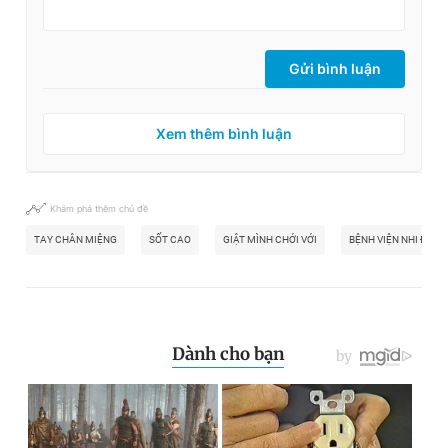
Gửi bình luận
Xem thêm bình luận
Khám phá thêm chủ đề
TAY CHÂN MIỆNG
SỐT CAO
GIẬT MÌNH CHỚI VỚI
BỆNH VIỆN NHI ĐỒN