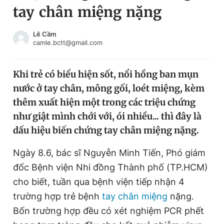
tay chân miệng nặng
Chuyên mục khác
Tin đã xem
Chào ngày mới
Tin 24h
Lê Cầm
camle.bctt@gmail.com
Đăng xuất
Tin thị trường
Tin 360
Khi trẻ có biểu hiện sốt, nổi hồng ban mụn
nước ở tay chân, mông gối, loét miệng, kèm
Video
Magazine
thêm xuất hiện một trong các triệu chứng
như giật mình chới với, ói nhiều... thì đây là
dấu hiệu biến chứng tay chân miệng nặng.
Sản phẩm khác
Tiện ích
Ngày 8.6, bác sĩ Nguyễn Minh Tiến, Phó giám
Bạn cần biết
đốc Bệnh viện Nhi đồng Thành phố (TP.HCM)
cho biết, tuần qua bệnh viện tiếp nhận 4
Thông tin tòa soạn
Liên hệ quảng cáo
trường hợp trẻ bệnh
tay chân miệng
nặng.
Bốn trường hợp đều có xét nghiệm PCR phết