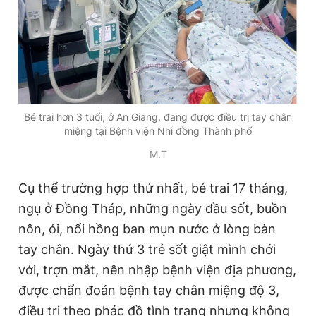
Giấy phép xuất bản số 110/GP - BTTTT cấp ngày 24.3.2020
© 2003-2026 Bản quyền thuộc về Báo Thanh Niên. Cấm sao
chép dưới mọi hình thức nếu không có sự chấp thuận bằng văn
bản. Phát triển bởi ePi Technologies, JSC.
Bé trai hơn 3 tuổi, ở An Giang, đang được điều trị tay chân
miệng tại Bệnh viện Nhi đồng Thành phố
M.T
Cụ thể trường hợp thứ nhất, bé trai 17 tháng,
ngụ ở Đồng Tháp, những ngày đầu sốt, buồn
nôn, ói, nổi hồng ban mụn nước ở lòng bàn
tay chân. Ngày thứ 3 trẻ sốt giật mình chới
với, trợn mắt, nên nhập bệnh viện địa phương,
được chẩn đoán bệnh tay chân miệng độ 3,
điều trị theo phác đồ tình trạng nhưng không