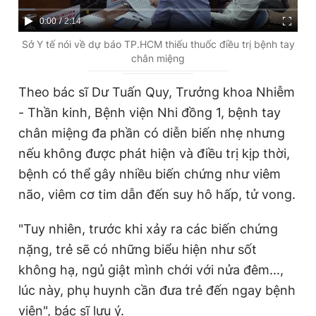
C
0:00
/
D
2:14
u
u
Sở Y tế nói về dự báo TP.HCM thiếu thuốc điều trị bệnh tay
chân miệng
r
r
r
a
Theo bác sĩ Dư Tuấn Quy, Trưởng khoa Nhiễm
e
t
- Thần kinh, Bệnh viện Nhi đồng 1, bệnh tay
n
i
chân miệng đa phần có diễn biến nhẹ nhưng
t
o
nếu không được phát hiện và điều trị kịp thời,
T
n
bệnh có thể gây nhiều biến chứng như viêm
i
não, viêm cơ tim dẫn đến suy hô hấp, tử vong.
m
"Tuy nhiên, trước khi xảy ra các biến chứng
e
nặng, trẻ sẽ có những biểu hiện như sốt
không hạ, ngủ giật mình chới với nửa đêm...,
lúc này, phụ huynh cần đưa trẻ đến ngay bệnh
viện", bác sĩ lưu ý.