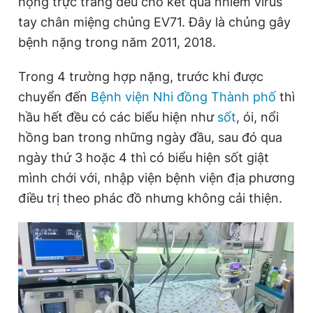
họng trực tràng đều cho kết quả nhiễm virus
tay chân miệng chủng EV71. Đây là chủng gây
bệnh nặng trong năm 2011, 2018.
Đọc Thanh Niên trên điện thoại
Trong 4 trường hợp nặng, trước khi được
chuyển đến
Bệnh viện Nhi đồng Thành phố
thì
hầu hết đều có các biểu hiện như
sốt
, ói, nổi
Theo dõi báo trên
hồng ban trong những ngày đầu, sau đó qua
ngày thứ 3 hoặc 4 thì có biểu hiện sốt giật
Hotline
Liên hệ quảng cáo
mình chới với, nhập viện bệnh viện địa phương
0906 645 777
0908 780 404
điều trị theo phác đồ nhưng không cải thiện.
Đặt báo
Quảng cáo
RSS
Tòa soạn
Chính sách bảo
Tổng biên tập: Nguyễn Ngọc Toàn
Phó tổng biên tập thường trực: Hải Thành
Phó tổng biên tập: Lâm Hiếu Dũng
Phó tổng biên tập: Trần Việt Hưng
Tổng thư ký tòa soạn: Đức Trung