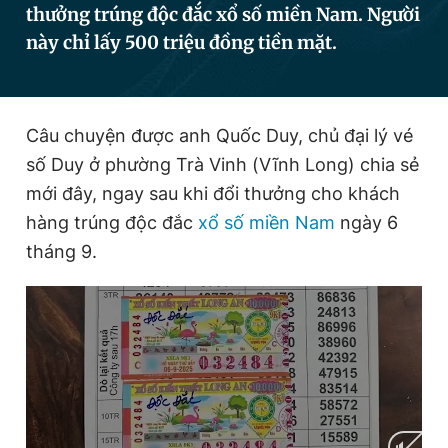
thưởng trúng độc đắc xổ số miền Nam. Người
này chỉ lấy 500 triệu đồng tiền mặt.
Đọc Thanh Niên trên điện thoại
Câu chuyện được anh Quốc Duy, chủ đại lý vé
số Duy ở phường Trà Vinh (Vĩnh Long) chia sẻ
Theo dõi báo trên
mới đây, ngay sau khi đổi thưởng cho khách
hàng trúng độc đắc
xổ số miền Nam
ngày 6
tháng 9.
Hotline
Liên hệ quảng cáo
0906 645 777
0908 780 404
Đặt báo
Quảng cáo
RSS
Tòa soạn
Chính sách bảo
Tổng biên tập: Nguyễn Ngọc Toàn
Phó tổng biên tập thường trực: Hải Thành
Phó tổng biên tập: Lâm Hiếu Dũng
Phó tổng biên tập: Trần Việt Hưng
Tổng thư ký tòa soạn: Đức Trung