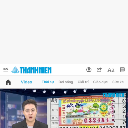
Video
Thời sự
Đời sống
Giải trí
Giáo dục
Sức khỏe
QUẢNG CÁO
ĐẶT BÁO
Thông tin tài khoản
Đổi mật khẩu
Chuyên mục
Tin đã lưu