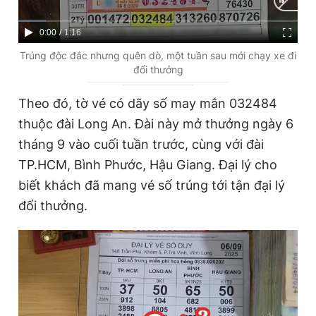
Giấy phép xuất bản số 110/GP - BTTTT cấp ngày 24.3.2020
© 2003-2026 Bản quyền thuộc về Báo Thanh Niên. Cấm sao
C
0:00
/
D
1:16
chép dưới mọi hình thức nếu không có sự chấp thuận bằng văn
bản. Phát triển bởi ePi Technologies, JSC.
u
u
Trúng độc đắc nhưng quên dò, một tuần sau mới chạy xe đi
đổi thưởng
r
r
r
a
Theo đó, tờ vé có dãy số may mắn 032484
e
t
thuộc đài Long An. Đài này mở thưởng ngày 6
n
i
tháng 9 vào cuối tuần trước, cùng với đài
t
o
TP.HCM, Bình Phước, Hậu Giang. Đại lý cho
T
n
biết khách đã mang vé số trúng tới tận đại lý
i
đổi thưởng.
m
e