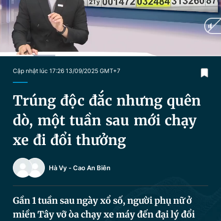
Chuyên mục khác
Tin đã xem
Chào ngày mới
Tin 24h
Đăng xuất
Tin thị trường
Tin 360
Current
0:12
/
Duration
1:16
Cập nhật lúc 17:26 13/09/2025 GMT+7
Time
Video
Magazine
Trúng độc đắc nhưng quên
dò, một tuần sau mới chạy
Sản phẩm khác
xe đi đổi thưởng
Tiện ích
Bạn cần biết
Hà Vy
-
Cao An Biên
Thông tin tòa soạn
Liên hệ quảng cáo
Gần 1 tuần sau ngày xổ số, người phụ nữ ở
miền Tây vỡ òa chạy xe máy đến đại lý đổi