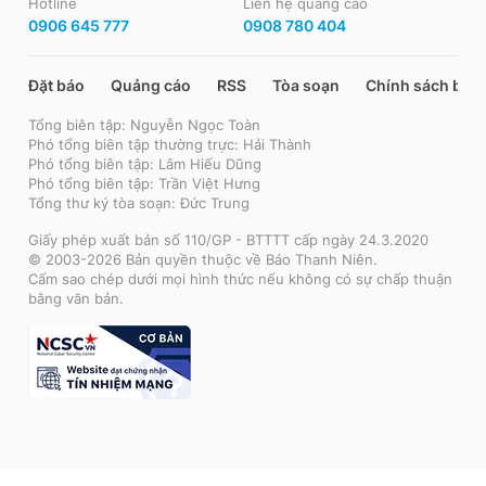
Hotline
Liên hệ quảng cáo
0906 645 777
0908 780 404
Đặt báo
Quảng cáo
RSS
Tòa soạn
Chính sách bảo
Tổng biên tập: Nguyễn Ngọc Toàn
Phó tổng biên tập thường trực: Hải Thành
Phó tổng biên tập: Lâm Hiếu Dũng
Phó tổng biên tập: Trần Việt Hưng
Tổng thư ký tòa soạn: Đức Trung
Giấy phép xuất bản số 110/GP - BTTTT cấp ngày 24.3.2020
© 2003-2026 Bản quyền thuộc về Báo Thanh Niên.
Cấm sao chép dưới mọi hình thức nếu không có sự chấp thuận
bằng văn bản.