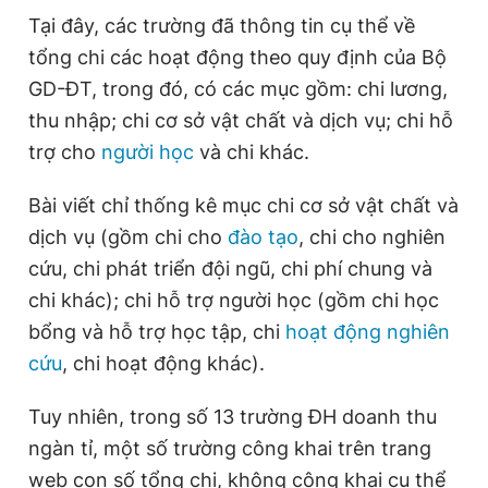
Tại đây, các trường đã thông tin cụ thể về
tổng chi các hoạt động theo quy định của Bộ
Đọc Thanh Niên trên điện thoại
GD-ĐT, trong đó, có các mục gồm: chi lương,
thu nhập; chi cơ sở vật chất và dịch vụ; chi hỗ
trợ cho
người học
và chi khác.
Bài viết chỉ thống kê mục chi cơ sở vật chất và
Theo dõi báo trên
dịch vụ (gồm chi cho
đào tạo
, chi cho nghiên
cứu, chi phát triển đội ngũ, chi phí chung và
Hotline
Liên hệ quảng cáo
0906 645 777
0908 780 404
chi khác); chi hỗ trợ người học (gồm chi học
bổng và hỗ trợ học tập, chi
hoạt động nghiên
Đặt báo
Quảng cáo
RSS
Tòa soạn
Chính sách bảo
cứu
, chi hoạt động khác).
Tổng biên tập: Nguyễn Ngọc Toàn
Phó tổng biên tập thường trực: Hải Thành
Tuy nhiên, trong số 13 trường ĐH doanh thu
Phó tổng biên tập: Lâm Hiếu Dũng
ngàn tỉ, một số trường công khai trên trang
Phó tổng biên tập: Trần Việt Hưng
Tổng thư ký tòa soạn: Đức Trung
web con số tổng chi, không công khai cụ thể