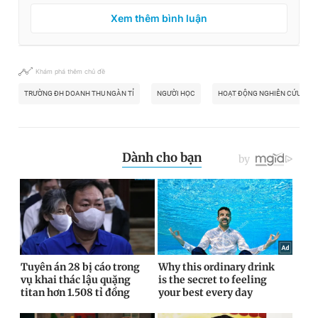
Xem thêm bình luận
Khám phá thêm chủ đề
TRƯỜNG ĐH DOANH THU NGÀN TỈ
NGƯỜI HỌC
HOẠT ĐỘNG NGHIÊN CỨU