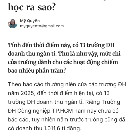
học ra sao?
Chuyên mục khác
Tin đã xem
Chào ngày mới
Tin 24h
Mỹ Quyên
myquyentn@gmail.com
Đăng xuất
Tin thị trường
Tin 360
Tính đến thời điểm này, có 13 trường ĐH
doanh thu ngàn tỉ. Thu là như vậy, mức chi
Video
Magazine
của trường dành cho các hoạt động chiếm
bao nhiêu phần trăm?
Sản phẩm khác
Theo báo cáo thường niên của các trường ĐH
Tiện ích
Bạn cần biết
năm 2025, đến thời điểm hiện tại, có 13
trường ĐH doanh thu ngàn tỉ. Riêng Trường
ĐH Công nghiệp TP.HCM năm nay chưa có
Thông tin tòa soạn
Liên hệ quảng cáo
báo cáo, tuy nhiên năm trước trường cũng đã
có doanh thu 1.011,6 tỉ đồng.