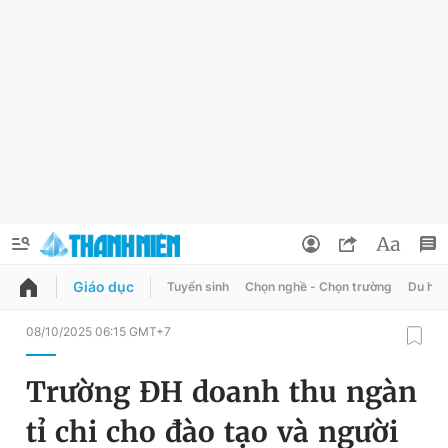
Giáo dục
Tuyển sinh
Chọn nghề - Chọn trường
Du học
QUẢNG CÁO
ĐẶT BÁO
08/10/2025 06:15 GMT+7
Thông tin tài khoản
Trường ĐH doanh thu ngàn
Đổi mật khẩu
Chuyên mục
tỉ chi cho đào tạo và người
Tin đã lưu