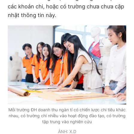
các khoản chi, hoặc có trường chưa chưa cập
Giấy phép xuất bản số 110/GP - BTTTT cấp ngày 24.3.2020
© 2003-2026 Bản quyền thuộc về Báo Thanh Niên. Cấm sao
nhật thông tin này.
chép dưới mọi hình thức nếu không có sự chấp thuận bằng văn
bản. Phát triển bởi ePi Technologies, JSC.
Mỗi trường ĐH doanh thu ngàn tỉ có chiến lược chi tiêu khác
nhau, có trường chi nhiều vào hoạt động đào tạo, có trường
tập trung vào nghiên cứu
ẢNH: X.D