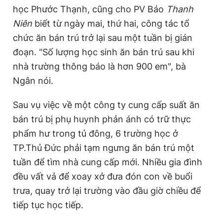
học Phước Thạnh, cũng cho PV Báo
Thanh
Giấy phép xuất bản số 110/GP - BTTTT cấp ngày 24.3.2020
© 2003-2026 Bản quyền thuộc về Báo Thanh Niên. Cấm sao
Niên
biết từ ngày mai, thứ hai, công tác tổ
chép dưới mọi hình thức nếu không có sự chấp thuận bằng văn
bản. Phát triển bởi ePi Technologies, JSC.
chức ăn bán trú trở lại sau một tuần bị gián
đoạn. "Số lượng học sinh ăn bán trú sau khi
nhà trường thông báo là hơn 900 em", bà
Ngân nói.
Sau vụ việc về một công ty cung cấp suất ăn
bán trú bị phụ huynh phản ánh có trữ thực
phẩm hư trong tủ đông, 6 trường học ở
TP.Thủ Đức phải tạm ngưng ăn bán trú một
tuần để tìm nhà cung cấp mới. Nhiều gia đình
đều vất vả để xoay xở đưa đón con về buổi
trưa, quay trở lại trường vào đầu giờ chiều để
tiếp tục học tiếp.