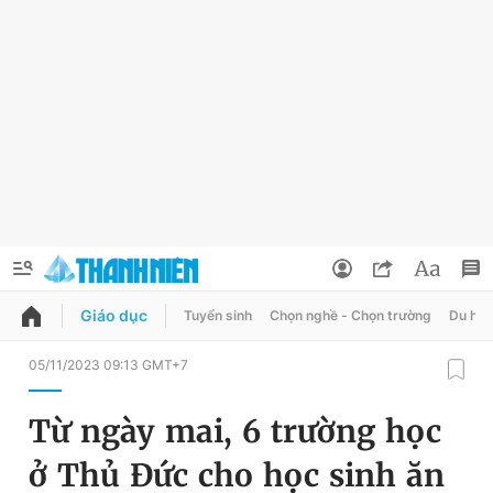
Giáo dục
Tuyển sinh
Chọn nghề - Chọn trường
Du học
QUẢNG CÁO
ĐẶT BÁO
05/11/2023 09:13 GMT+7
Thông tin tài khoản
Từ ngày mai, 6 trường học
Đổi mật khẩu
Chuyên mục
ở Thủ Đức cho học sinh ăn
Tin đã lưu