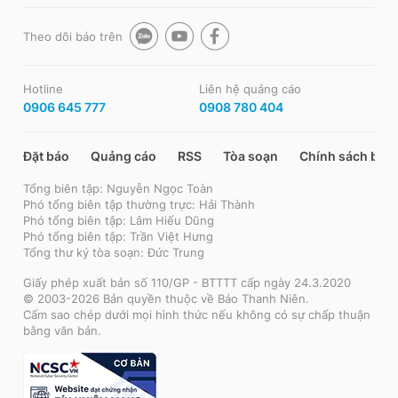
Theo dõi báo trên
Hotline
Liên hệ quảng cáo
0906 645 777
0908 780 404
Đặt báo
Quảng cáo
RSS
Tòa soạn
Chính sách bảo
Tổng biên tập: Nguyễn Ngọc Toàn
Phó tổng biên tập thường trực: Hải Thành
Phó tổng biên tập: Lâm Hiếu Dũng
Phó tổng biên tập: Trần Việt Hưng
Tổng thư ký tòa soạn: Đức Trung
Giấy phép xuất bản số 110/GP - BTTTT cấp ngày 24.3.2020
© 2003-2026 Bản quyền thuộc về Báo Thanh Niên.
Cấm sao chép dưới mọi hình thức nếu không có sự chấp thuận
bằng văn bản.