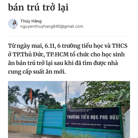
bán trú trở lại
Chuyên mục khác
Tin đã xem
Chào ngày mới
Tin 24h
Thúy Hằng
nguyenthuyhang840@gmail.com
Đăng xuất
Tin thị trường
Tin 360
Từ ngày mai, 6.11, 6 trường tiểu học và THCS
ở TP.Thủ Đức, TP.HCM tổ chức cho học sinh
Video
Magazine
ăn bán trú trở lại sau khi đã tìm được nhà
cung cấp suất ăn mới.
Sản phẩm khác
Tiện ích
Bạn cần biết
Thông tin tòa soạn
Liên hệ quảng cáo