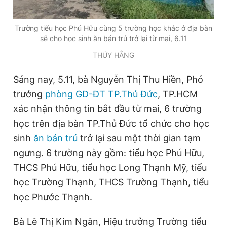
Trường tiểu học Phú Hữu cùng 5 trường học khác ở địa bàn
Đọc Thanh Niên trên điện thoại
sẽ cho học sinh ăn bán trú trở lại từ mai, 6.11
THÚY HẰNG
Sáng nay, 5.11, bà Nguyễn Thị Thu Hiền, Phó
trưởng
phòng GD-ĐT TP.Thủ Đức
, TP.HCM
Theo dõi báo trên
xác nhận thông tin bắt đầu từ mai, 6 trường
học trên địa bàn TP.Thủ Đức tổ chức cho học
Hotline
Liên hệ quảng cáo
0906 645 777
0908 780 404
sinh
ăn bán trú
trở lại sau một thời gian tạm
ngưng. 6 trường này gồm: tiểu học Phú Hữu,
Đặt báo
Quảng cáo
RSS
Tòa soạn
Chính sách bảo
THCS Phú Hữu, tiểu học Long Thạnh Mỹ, tiểu
học Trường Thạnh, THCS Trường Thạnh, tiểu
Tổng biên tập: Nguyễn Ngọc Toàn
Phó tổng biên tập thường trực: Hải Thành
học Phước Thạnh.
Phó tổng biên tập: Lâm Hiếu Dũng
Phó tổng biên tập: Trần Việt Hưng
Tổng thư ký tòa soạn: Đức Trung
Bà Lê Thị Kim Ngân, Hiệu trưởng Trường tiểu