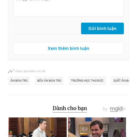
Gửi bình luận
Xem thêm bình luận
Khám phá thêm chủ đề
ĂN BÁN TRÚ
BỮA ĂN BÁN TRÚ
TRƯỜNG HỌC THỦ ĐỨC
SUẤT ĂN BÁN TR