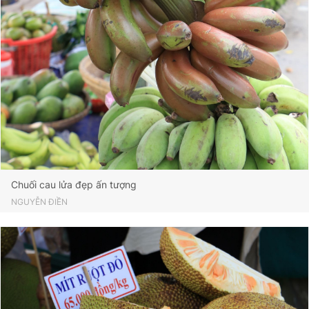
Chuối cau lửa đẹp ấn tượng
NGUYỄN ĐIỀN