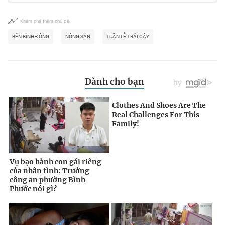
Khám phá thêm chủ đề
BẾN BÌNH ĐÔNG
NÔNG SẢN
TUẦN LỄ TRÁI CÂY