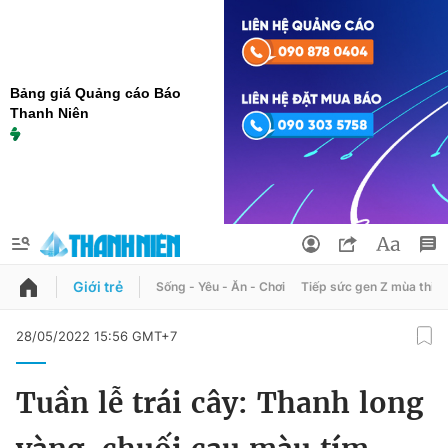
Bảng giá Quảng cáo Báo
Thanh Niên
Giới trẻ
Sống - Yêu - Ăn - Chơi
Tiếp sức gen Z mùa thi
QUẢNG CÁO
ĐẶT BÁO
28/05/2022 15:56 GMT+7
Thông tin tài khoản
Tuần lễ trái cây: Thanh long
Đổi mật khẩu
Chuyên mục
Tin đã lưu