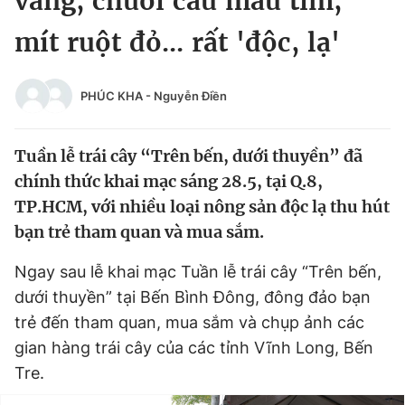
vàng, chuối cau màu tím,
Chuyên mục khác
mít ruột đỏ... rất 'độc, lạ'
Tin đã xem
Chào ngày mới
Tin 24h
Đăng xuất
PHÚC KHA
-
Nguyễn Điền
Tin thị trường
Tin 360
Tuần lễ trái cây “Trên bến, dưới thuyền” đã
Video
Magazine
chính thức khai mạc sáng 28.5, tại Q.8,
TP.HCM, với nhiều loại nông sản độc lạ thu hút
bạn trẻ tham quan và mua sắm.
Sản phẩm khác
Ngay sau lễ khai mạc Tuần lễ trái cây “Trên bến,
Tiện ích
Bạn cần biết
dưới thuyền” tại Bến Bình Đông, đông đảo bạn
trẻ đến tham quan, mua sắm và chụp ảnh các
Thông tin tòa soạn
Liên hệ quảng cáo
gian hàng trái cây của các tỉnh Vĩnh Long, Bến
Tre.