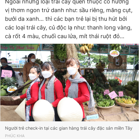
Ngoài những loại trái cây quen thuộc có hương
vị thơm ngon trứ danh như: sầu riêng, măng cụt,
bưởi da xanh… thì các bạn trẻ lại bị thu hút bởi
các loại trái cây, củ độc lạ như: thanh long vàng,
cà rốt 4 màu, chuối cau lửa, mít thái ruột đỏ…
Người trẻ check-in tại các gian hàng trái cây đặc sản miền Tây
PHÚC KHA