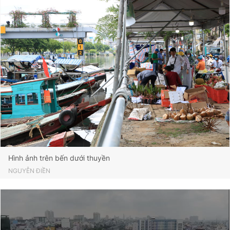
Đọc Thanh Niên trên điện thoại
Theo dõi báo trên
Hotline
Liên hệ quảng cáo
0906 645 777
0908 780 404
Hình ảnh trên bến dưới thuyền
Đặt báo
Quảng cáo
RSS
Tòa soạn
Chính sách bảo
NGUYỄN ĐIỀN
Tổng biên tập: Nguyễn Ngọc Toàn
Phó tổng biên tập thường trực: Hải Thành
Phó tổng biên tập: Lâm Hiếu Dũng
Phó tổng biên tập: Trần Việt Hưng
Tổng thư ký tòa soạn: Đức Trung