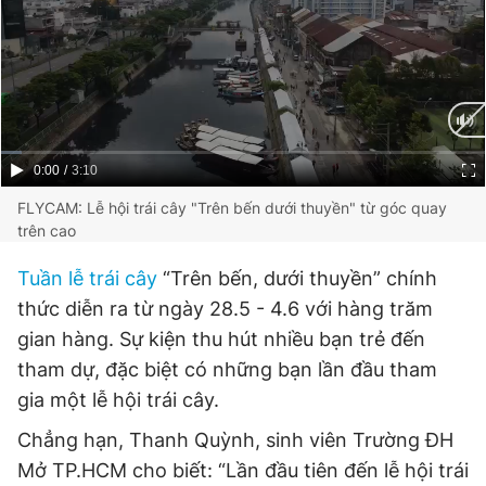
Giấy phép xuất bản số 110/GP - BTTTT cấp ngày 24.3.2020
© 2003-2026 Bản quyền thuộc về Báo Thanh Niên. Cấm sao
chép dưới mọi hình thức nếu không có sự chấp thuận bằng văn
bản. Phát triển bởi ePi Technologies, JSC.
Current
0:00
/
Duration
3:10
Time
FLYCAM: Lễ hội trái cây "Trên bến dưới thuyền" từ góc quay
trên cao
Tuần lễ trái cây
“Trên bến, dưới thuyền” chính
thức diễn ra từ ngày 28.5 - 4.6 với hàng trăm
gian hàng. Sự kiện thu hút nhiều bạn trẻ đến
tham dự, đặc biệt có những bạn lần đầu tham
gia một lễ hội trái cây.
Chẳng hạn, Thanh Quỳnh, sinh viên Trường ĐH
Mở TP.HCM cho biết: “Lần đầu tiên đến lễ hội trái