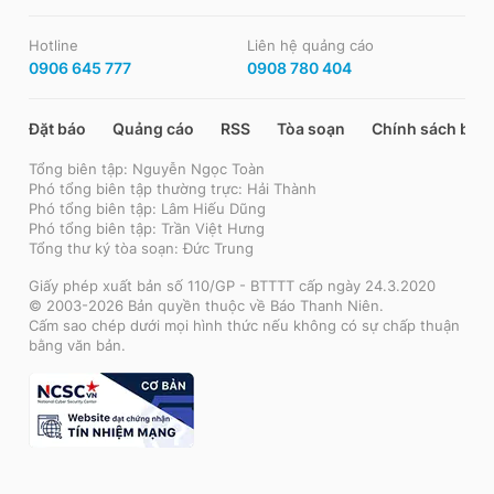
Hotline
Liên hệ quảng cáo
0906 645 777
0908 780 404
Đặt báo
Quảng cáo
RSS
Tòa soạn
Chính sách bảo
Tổng biên tập: Nguyễn Ngọc Toàn
Phó tổng biên tập thường trực: Hải Thành
Phó tổng biên tập: Lâm Hiếu Dũng
Phó tổng biên tập: Trần Việt Hưng
Tổng thư ký tòa soạn: Đức Trung
Giấy phép xuất bản số 110/GP - BTTTT cấp ngày 24.3.2020
© 2003-2026 Bản quyền thuộc về Báo Thanh Niên.
Cấm sao chép dưới mọi hình thức nếu không có sự chấp thuận
bằng văn bản.