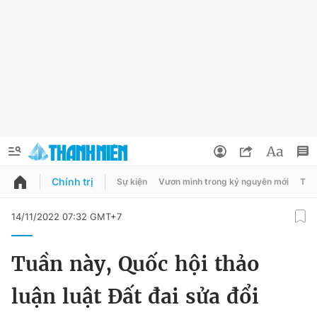
Chính trị
Sự kiện
Vươn mình trong kỷ nguyên mới
Thời
QUẢNG CÁO
ĐẶT BÁO
14/11/2022 07:32 GMT+7
Thông tin tài khoản
Tuần này, Quốc hội thảo
Đổi mật khẩu
Chuyên mục
luận luật Đất đai sửa đổi
Tin đã lưu
Chuyên mục khác