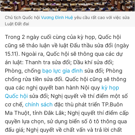
© 2003-2026 Bản quyền thuộc về Báo Thanh Niên. Cấm sao
chép dưới mọi hình thức nếu không có sự chấp thuận bằng văn
bản. Phát triển bởi ePi Technologies, JSC.
Current
0:01
/
Duration
5:42
Chủ tịch Quốc hội
Vương Đình Huệ
yêu cầu rất cao với việc sửa
Luật Đất đai
Time
Trong 2 ngày cuối cùng của kỳ họp, Quốc hội
cũng sẽ thảo luận về luật Đấu thầu sửa đổi (ngày
15.11). Ngoài ra, Quốc hội sẽ thông qua các dự
án luật: Thanh tra sửa đổi; Dầu khí sửa đổi;
Phòng, chống
bạo lực gia đình
sửa đổi; Phòng
chống rửa tiền sửa đổi. Quốc hội cũng sẽ thông
qua các nghị quyết ban hành Nội quy
kỳ họp
Quốc hội
sửa đổi; Nghị quyết về thí điểm một số
cơ chế,
chính sách
đặc thù phát triển TP.Buôn
Ma Thuột, tỉnh Đắk Lắk; Nghị quyết thí điểm cấp
quyền lựa chọn, sử dụng biển số ô tô thông qua
đấu giá; Nghị quyết về chất vấn và trả lời chất