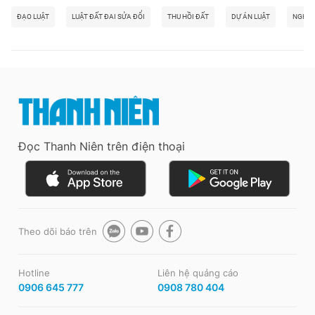
ĐẠO LUẬT
LUẬT ĐẤT ĐAI SỬA ĐỔI
THU HỒI ĐẤT
DỰ ÁN LUẬT
NGHỊ 
Đọc Thanh Niên trên điện thoại
Theo dõi báo trên
Hotline
Liên hệ quảng cáo
0906 645 777
0908 780 404