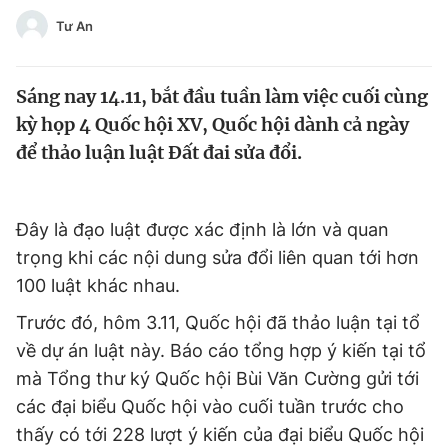
Tin đã xem
Tư An
Chào ngày mới
Tin 24h
Đăng xuất
Sáng nay 14.11, bắt đầu tuần làm việc cuối cùng
Tin thị trường
Tin 360
kỳ họp 4 Quốc hội XV, Quốc hội dành cả ngày
để thảo luận luật Đất đai sửa đổi.
Video
Magazine
Đây là đạo luật được xác định là lớn và quan
Sản phẩm khác
trọng khi các nội dung sửa đổi liên quan tới hơn
Tiện ích
Bạn cần biết
100 luật khác nhau.
Trước đó, hôm 3.11, Quốc hội đã thảo luận tại tổ
Thông tin tòa soạn
Liên hệ quảng cáo
về dự án luật này. Báo cáo tổng hợp ý kiến tại tổ
mà Tổng thư ký Quốc hội Bùi Văn Cường gửi tới
các đại biểu Quốc hội vào cuối tuần trước cho
thấy có tới 228 lượt ý kiến của đại biểu Quốc hội