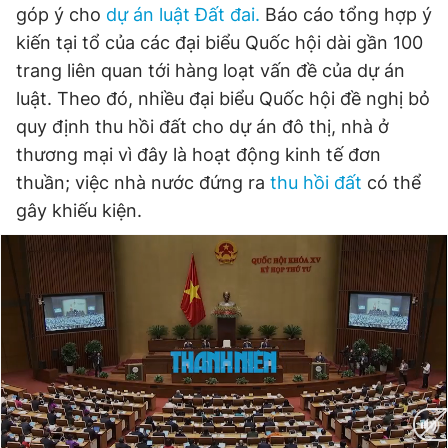
góp ý cho
dự án luật Đất đai.
Báo cáo tổng hợp ý
Đọc Thanh Niên trên điện thoại
kiến tại tổ của các đại biểu Quốc hội dài gần 100
trang liên quan tới hàng loạt vấn đề của dự án
luật. Theo đó, nhiều đại biểu Quốc hội đề nghị bỏ
quy định thu hồi đất cho dự án đô thị, nhà ở
thương mại vì đây là hoạt động kinh tế đơn
Theo dõi báo trên
thuần; việc nhà nước đứng ra
thu hồi đất
có thể
gây khiếu kiện.
Hotline
Liên hệ quảng cáo
0906 645 777
0908 780 404
Đặt báo
Quảng cáo
RSS
Tòa soạn
Chính sách bảo
Tổng biên tập: Nguyễn Ngọc Toàn
Phó tổng biên tập thường trực: Hải Thành
Phó tổng biên tập: Lâm Hiếu Dũng
Phó tổng biên tập: Trần Việt Hưng
Tổng thư ký tòa soạn: Đức Trung
Giấy phép xuất bản số 110/GP - BTTTT cấp ngày 24.3.2020