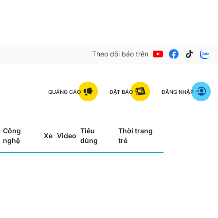
Theo dõi báo trên
QUẢNG CÁO
ĐẶT BÁO
ĐĂNG NHẬP
Công
Tiêu
Thời trang
Xe
Video
nghệ
dùng
trẻ