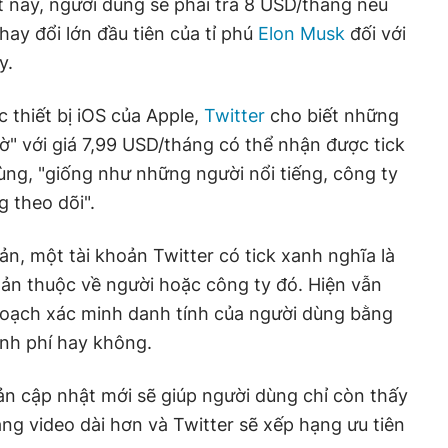
t này, người dùng sẽ phải trả 8 USD/tháng nếu
hay đổi lớn đầu tiên của tỉ phú
Elon Musk
đối với
y.
 thiết bị iOS của Apple,
Twitter
cho biết những
ờ" với giá 7,99 USD/tháng có thể nhận được tick
ng, "giống như những người nổi tiếng, công ty
g theo dõi".
n, một tài khoản Twitter có tick xanh nghĩa là
oản thuộc về người hoặc công ty đó. Hiện vẫn
 hoạch xác minh danh tính của người dùng bằng
ính phí hay không.
n cập nhật mới sẽ giúp người dùng chỉ còn thấy
ng video dài hơn và Twitter sẽ xếp hạng ưu tiên