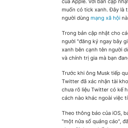
của Apple. Với bản cập nhậ
muốn có tick xanh. Đây là t
người dùng
mạng xã hội
nà
Trong bản cập nhật cho các
người "đăng ký ngay bây gi
xanh bên cạnh tên người dù
và chính trị gia mà bạn đan
Trước khi ông Musk tiếp quả
Twitter đã xác nhận tài kh
chưa rõ liệu Twitter có kế
cách nào khác ngoài việc t
Theo thông báo của iOS, bả
"một nửa số quảng cáo", đă